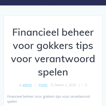
Financieel beheer
voor gokkers tips
voor verantwoord
spelen
admin
Public
Maret 2, 2026
|
0
Financieel beheer voor gokkers tips voor verantwoord
spelen