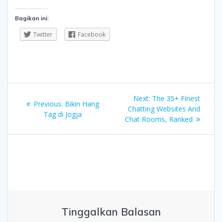
Bagikan ini:
Twitter
Facebook
Navigasi
Next
Next:
The 35+ Finest
Previous
Previous:
Bikin Hang
pos
post:
Chatting Websites And
post:
Tag di Jogja
Chat Rooms, Ranked
Tinggalkan Balasan