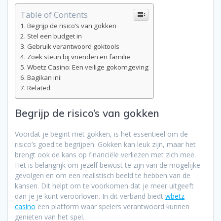
Table of Contents
Begrijp de risico’s van gokken
Stel een budget in
Gebruik verantwoord goktools
Zoek steun bij vrienden en familie
Wbetz Casino: Een veilige gokomgeving
Bagikan ini:
Related
Begrijp de risico’s van gokken
Voordat je begint met gokken, is het essentieel om de
risico’s goed te begrijpen. Gokken kan leuk zijn, maar het
brengt ook de kans op financiële verliezen met zich mee.
Het is belangrijk om jezelf bewust te zijn van de mogelijke
gevolgen en om een realistisch beeld te hebben van de
kansen. Dit helpt om te voorkomen dat je meer uitgeeft
dan je je kunt veroorloven. In dit verband biedt
wbetz
casino
een platform waar spelers verantwoord kunnen
genieten van het spel.