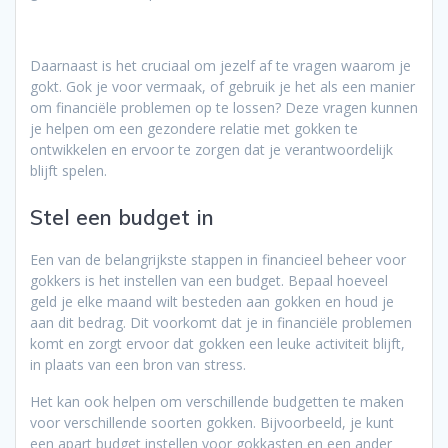
Daarnaast is het cruciaal om jezelf af te vragen waarom je
gokt. Gok je voor vermaak, of gebruik je het als een manier
om financiële problemen op te lossen? Deze vragen kunnen
je helpen om een gezondere relatie met gokken te
ontwikkelen en ervoor te zorgen dat je verantwoordelijk
blijft spelen.
Stel een budget in
Een van de belangrijkste stappen in financieel beheer voor
gokkers is het instellen van een budget. Bepaal hoeveel
geld je elke maand wilt besteden aan gokken en houd je
aan dit bedrag. Dit voorkomt dat je in financiële problemen
komt en zorgt ervoor dat gokken een leuke activiteit blijft,
in plaats van een bron van stress.
Het kan ook helpen om verschillende budgetten te maken
voor verschillende soorten gokken. Bijvoorbeeld, je kunt
een apart budget instellen voor gokkasten en een ander