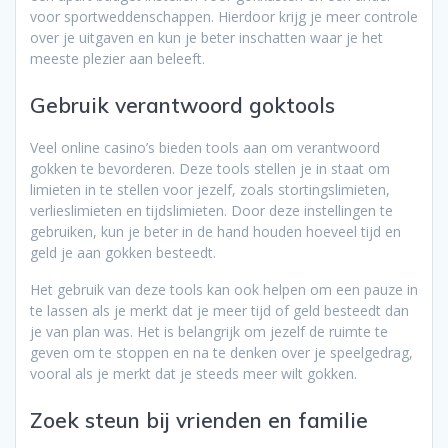
voor sportweddenschappen. Hierdoor krijg je meer controle
over je uitgaven en kun je beter inschatten waar je het
meeste plezier aan beleeft.
Gebruik verantwoord goktools
Veel online casino’s bieden tools aan om verantwoord
gokken te bevorderen. Deze tools stellen je in staat om
limieten in te stellen voor jezelf, zoals stortingslimieten,
verlieslimieten en tijdslimieten. Door deze instellingen te
gebruiken, kun je beter in de hand houden hoeveel tijd en
geld je aan gokken besteedt.
Het gebruik van deze tools kan ook helpen om een pauze in
te lassen als je merkt dat je meer tijd of geld besteedt dan
je van plan was. Het is belangrijk om jezelf de ruimte te
geven om te stoppen en na te denken over je speelgedrag,
vooral als je merkt dat je steeds meer wilt gokken.
Zoek steun bij vrienden en familie