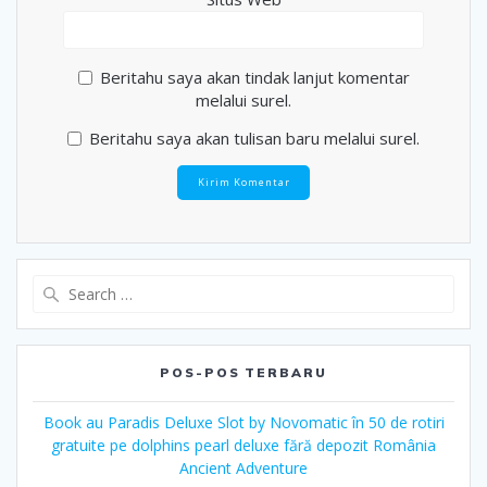
Beritahu saya akan tindak lanjut komentar
melalui surel.
Beritahu saya akan tulisan baru melalui surel.
Search
for:
POS-POS TERBARU
Book au Paradis Deluxe Slot by Novomatic în 50 de rotiri
gratuite pe dolphins pearl deluxe fără depozit România
Ancient Adventure