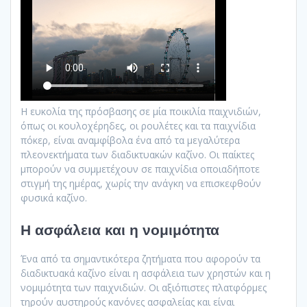
Η ευκολία της πρόσβασης σε μία ποικιλία παιχνιδιών,
όπως οι κουλοχέρηδες, οι ρουλέτες και τα παιχνίδια
πόκερ, είναι αναμφίβολα ένα από τα μεγαλύτερα
πλεονεκτήματα των διαδικτυακών καζίνο. Οι παίκτες
μπορούν να συμμετέχουν σε παιχνίδια οποιαδήποτε
στιγμή της ημέρας, χωρίς την ανάγκη να επισκεφθούν
φυσικά καζίνο.
Η ασφάλεια και η νομιμότητα
Ένα από τα σημαντικότερα ζητήματα που αφορούν τα
διαδικτυακά καζίνο είναι η ασφάλεια των χρηστών και η
νομιμότητα των παιχνιδιών. Οι αξιόπιστες πλατφόρμες
τηρούν αυστηρούς κανόνες ασφαλείας και είναι