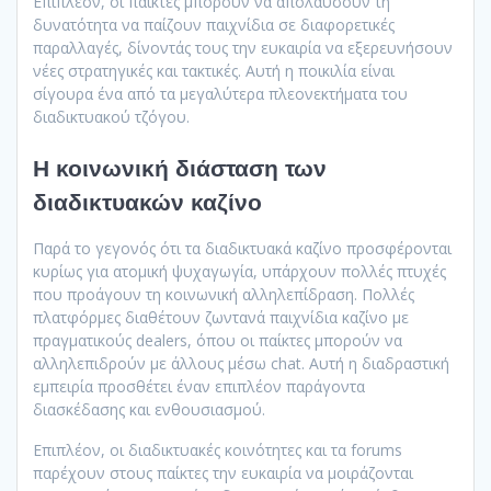
Επιπλέον, οι παίκτες μπορούν να απολαύσουν τη
δυνατότητα να παίζουν παιχνίδια σε διαφορετικές
παραλλαγές, δίνοντάς τους την ευκαιρία να εξερευνήσουν
νέες στρατηγικές και τακτικές. Αυτή η ποικιλία είναι
σίγουρα ένα από τα μεγαλύτερα πλεονεκτήματα του
διαδικτυακού τζόγου.
Η κοινωνική διάσταση των
διαδικτυακών καζίνο
Παρά το γεγονός ότι τα διαδικτυακά καζίνο προσφέρονται
κυρίως για ατομική ψυχαγωγία, υπάρχουν πολλές πτυχές
που προάγουν τη κοινωνική αλληλεπίδραση. Πολλές
πλατφόρμες διαθέτουν ζωντανά παιχνίδια καζίνο με
πραγματικούς dealers, όπου οι παίκτες μπορούν να
αλληλεπιδρούν με άλλους μέσω chat. Αυτή η διαδραστική
εμπειρία προσθέτει έναν επιπλέον παράγοντα
διασκέδασης και ενθουσιασμού.
Επιπλέον, οι διαδικτυακές κοινότητες και τα forums
παρέχουν στους παίκτες την ευκαιρία να μοιράζονται