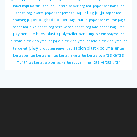
label baju bordir
label baju distro
paper bag bali
paper bag bandung
paper bag jogja
paper bag jakarta
paper bag jember
paper bag
paper bag kado
paper bag murah
jombang
paper bag murah jogja
paper bag nike
paper bag pernikahan
paper bag solo
paper bag ultah
payment methods
plastik polymailer bandung
plastik polymailer
custom
plastik polymailer jogja
plastik polymailer solo
plastik polymailer
play
sablon plastik polymailer
terdekat
produsen paper bag
tas
tas kertas
kertas bali
tas kertas haji
tas kertas jakarta
tas kertas jogja
murah
tas kertas ultah
tas kertas sablon
tas kertas souvenir haji