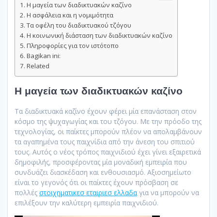
Η μαγεία των διαδικτυακών καζίνο
Η ασφάλεια και η νομιμότητα
Τα οφέλη του διαδικτυακού τζόγου
Η κοινωνική διάσταση των διαδικτυακών καζίνο
Πληροφορίες για τον ιστότοπο
Bagikan ini:
Related
Η μαγεία των διαδικτυακών καζίνο
Τα διαδικτυακά καζίνο έχουν φέρει μία επανάσταση στον
κόσμο της ψυχαγωγίας και του τζόγου. Με την πρόοδο της
τεχνολογίας, οι παίκτες μπορούν πλέον να απολαμβάνουν
τα αγαπημένα τους παιχνίδια από την άνεση του σπιτιού
τους. Αυτός ο νέος τρόπος παιχνιδιού έχει γίνει εξαιρετικά
δημοφιλής, προσφέροντας μία μοναδική εμπειρία που
συνδυάζει διασκέδαση και ενθουσιασμό. Αξιοσημείωτο
είναι το γεγονός ότι οι παίκτες έχουν πρόσβαση σε
πολλές
στοιχηματικεσ εταιριεσ ελλαδα
για να μπορούν να
επιλέξουν την καλύτερη εμπειρία παιχνιδιού.