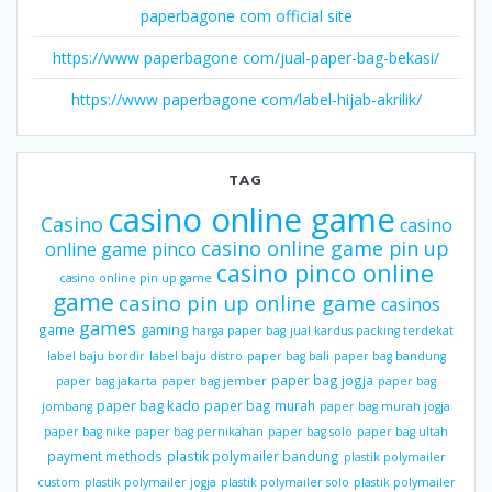
paperbagone com official site
https://www paperbagone com/jual-paper-bag-bekasi/
https://www paperbagone com/label-hijab-akrilik/
TAG
casino online game
Casino
casino
casino online game pin up
online game pinco
casino pinco online
casino online pin up game
game
casino pin up online game
casinos
games
gaming
game
harga paper bag
jual kardus packing terdekat
label baju bordir
label baju distro
paper bag bali
paper bag bandung
paper bag jogja
paper bag jakarta
paper bag jember
paper bag
paper bag kado
paper bag murah
jombang
paper bag murah jogja
paper bag nike
paper bag pernikahan
paper bag solo
paper bag ultah
payment methods
plastik polymailer bandung
plastik polymailer
custom
plastik polymailer jogja
plastik polymailer solo
plastik polymailer