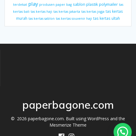
play
sablon plastik polymailer
terdekat
produsen paper bag
tas
tas kertas
kertas bali
tas kertas haji
tas kertas jakarta
tas kertas jogja
murah
tas kertas ultah
tas kertas sablon
tas kertas souvenir haji
paperbagone.com
© 2026 paperbagone.com. Built using WordPress and the
Mesmerize Theme