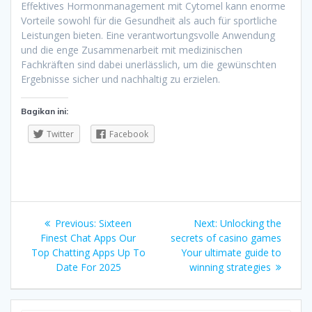
Effektives Hormonmanagement mit Cytomel kann enorme
Vorteile sowohl für die Gesundheit als auch für sportliche
Leistungen bieten. Eine verantwortungsvolle Anwendung
und die enge Zusammenarbeit mit medizinischen
Fachkräften sind dabei unerlässlich, um die gewünschten
Ergebnisse sicher und nachhaltig zu erzielen.
Bagikan ini:
Twitter
Facebook
Navigasi
Previous
Next
Previous:
Sixteen
Next:
Unlocking the
pos
post:
post:
Finest Chat Apps Our
secrets of casino games
Top Chatting Apps Up To
Your ultimate guide to
Date For 2025
winning strategies