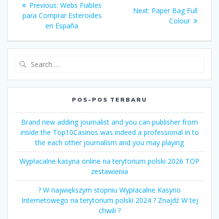
Previous
Previous:
Webs Fiables
Next
Next:
Paper Bag Full
pos
post:
para Comprar Esteroides
post:
Colour
en España
Search
for:
POS-POS TERBARU
Brand new adding journalist and you can publisher from
inside the Top10Casinos was indeed a professional in to
the each other journalism and you may playing
Wypłacalne kasyna online na terytorium polski 2026 TOP
zestawienia
? W największym stopniu Wypłacalne Kasyno
Internetowego na terytorium polski 2024 ? Znajdź W tej
chwili ?