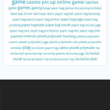
game
casino pin up online game
casinos
games
gaming
game
harga paper bag
jual kardus packing terdekat
label baju bordir
label baju distro
paper bag bali
paper bag bandung
paper bag jogja
paper bag jakarta
paper bag jember
paper bag
paper bag kado
paper bag murah
jombang
paper bag murah jogja
paper bag nike
paper bag pernikahan
paper bag solo
paper bag ultah
payment methods
plastik polymailer bandung
plastik polymailer
custom
plastik polymailer jogja
plastik polymailer solo
plastik polymailer
play
sablon plastik polymailer
terdekat
produsen paper bag
tas
tas kertas
kertas bali
tas kertas haji
tas kertas jakarta
tas kertas jogja
murah
tas kertas ultah
tas kertas sablon
tas kertas souvenir haji