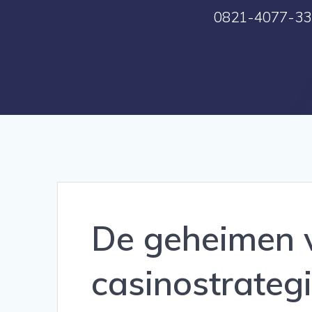
0821-4077-333
De geheimen v
casinostrateg