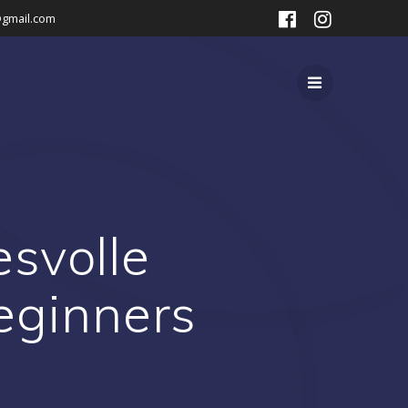
gmail.com
svolle
eginners