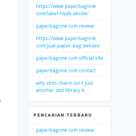
https://www paperbagone
com/label-hijab-akrilik/
paperbagone com review
https://www paperbagone
com/jual-paper-bag-bekasi/
paperbagone com official site
paperbagone com contact
why slots charm isn t just
another slot library it
n
PENCARIAN TERBARU
paperbagone com review