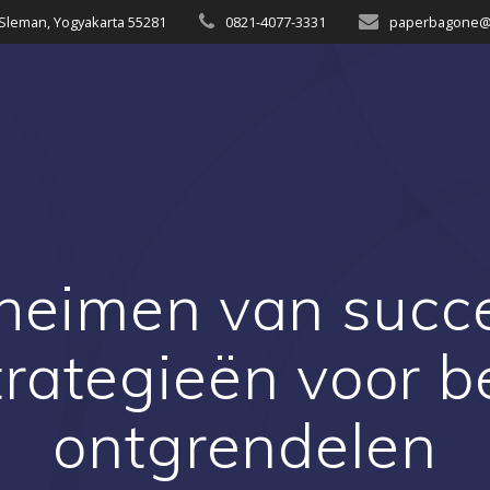
 Sleman, Yogyakarta 55281
0821-4077-3331
paperbagone@
heimen van succe
trategieën voor b
ontgrendelen