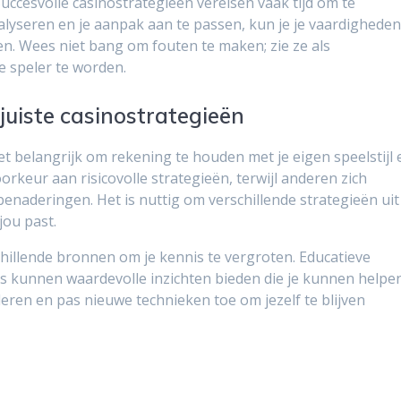
Succesvolle casinostrategieën vereisen vaak tijd om te
nalyseren en je aanpak aan te passen, kun je je vaardighede
n. Wees niet bang om fouten te maken; zie ze als
 speler te worden.
 juiste casinostrategieën
het belangrijk om rekening te houden met je eigen speelstijl 
keur aan risicovolle strategieën, terwijl anderen zich
benaderingen. Het is nuttig om verschillende strategieën uit
jou past.
illende bronnen om je kennis te vergroten. Educatieve
es kunnen waardevolle inzichten bieden die je kunnen helpe
f leren en pas nieuwe technieken toe om jezelf te blijven