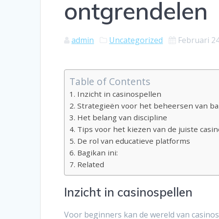
ontgrendelen
admin
Uncategorized
Februari 2
Table of Contents
Inzicht in casinospellen
Strategieën voor het beheersen van ba
Het belang van discipline
Tips voor het kiezen van de juiste casi
De rol van educatieve platforms
Bagikan ini:
Related
Inzicht in casinospellen
Voor beginners kan de wereld van casinosp