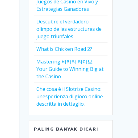
Juegos de Casino en Vivo y
Estrategias Ganadoras
Descubre el verdadero
olimpo de las estructuras de
juego triunfales
What is Chicken Road 2?
Mastering 바카라 라이브:
Your Guide to Winning Big at
the Casino
Che cosa è il Slotrize Casino:
unesperienza di gioco online
descritta in dettaglio.
PALING BANYAK DICARI