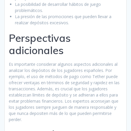
La posibilidad de desarrollar hábitos de juego
problemáticos.
La presión de las promociones que pueden llevar a
realizar depósitos excesivos.
Perspectivas
adicionales
Es importante considerar algunos aspectos adicionales al
analizar los depósitos de los jugadores españoles. Por
ejemplo, el uso de métodos de pago como Tether puede
ofrecer ventajas en términos de seguridad y rapidez en las
transacciones. Además, es crucial que los jugadores
establezcan límites de depósito y se adhieran a ellos para
evitar problemas financieros. Los expertos aconsejan que
los jugadores siempre jueguen de manera responsable y
que nunca depositen más de lo que pueden permitirse
perder.