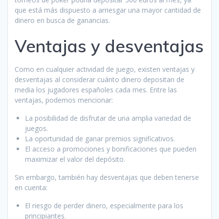
que está más dispuesto a arriesgar una mayor cantidad de
dinero en busca de ganancias.
Ventajas y desventajas
Como en cualquier actividad de juego, existen ventajas y
desventajas al considerar cuánto dinero depositan de
media los jugadores españoles cada mes. Entre las
ventajas, podemos mencionar:
La posibilidad de disfrutar de una amplia variedad de
juegos.
La oportunidad de ganar premios significativos.
El acceso a promociones y bonificaciones que pueden
maximizar el valor del depósito.
Sin embargo, también hay desventajas que deben tenerse
en cuenta:
El riesgo de perder dinero, especialmente para los
principiantes.