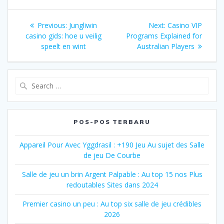
Navigasi
Previous
Next
Previous:
Jungliwin
Next:
Casino VIP
pos
post:
post:
casino gids: hoe u veilig
Programs Explained for
speelt en wint
Australian Players
Search
for:
POS-POS TERBARU
Appareil Pour Avec Yggdrasil : +190 Jeu Au sujet des Salle
de jeu De Courbe
Salle de jeu un brin Argent Palpable : Au top 15 nos Plus
redoutables Sites dans 2024
Premier casino un peu : Au top six salle de jeu crédibles
2026