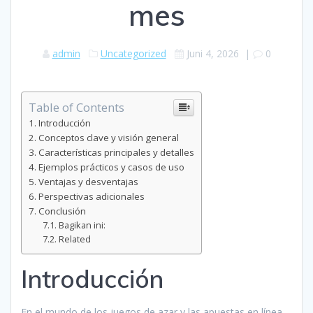
mes
admin
Uncategorized
Juni 4, 2026
|
0
Table of Contents
Introducción
Conceptos clave y visión general
Características principales y detalles
Ejemplos prácticos y casos de uso
Ventajas y desventajas
Perspectivas adicionales
Conclusión
Bagikan ini:
Related
Introducción
En el mundo de los juegos de azar y las apuestas en línea,