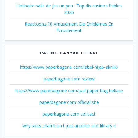
Liminaire salle de jeu un peu : Top dix casinos fiables
2026
Reactoonz 10 Amusement De Emblèmes En
Écroulement
PALING BANYAK DICARI
https://www paperbagone com/label-hijab-akrilik/
paperbagone com review
https://www paperbagone com/jual-paper-bag-bekasi/
paperbagone com official site
paperbagone com contact
why slots charm isn t just another slot library it