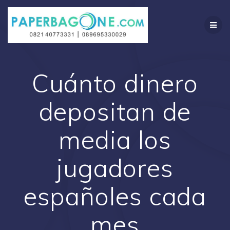
Skip
to
content
Cuánto dinero
depositan de
media los
jugadores
españoles cada
mes