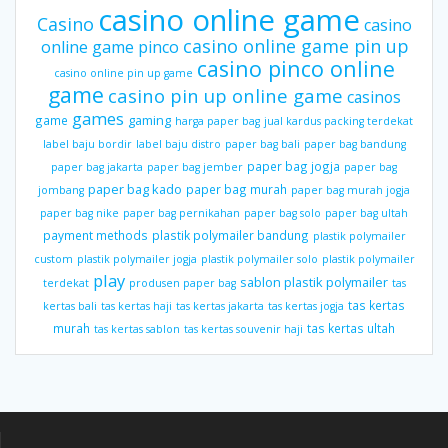
casino online game
Casino
casino
casino online game pin up
online game pinco
casino pinco online
casino online pin up game
game
casino pin up online game
casinos
games
gaming
game
harga paper bag
jual kardus packing terdekat
label baju bordir
label baju distro
paper bag bali
paper bag bandung
paper bag jogja
paper bag jakarta
paper bag jember
paper bag
paper bag kado
paper bag murah
jombang
paper bag murah jogja
paper bag nike
paper bag pernikahan
paper bag solo
paper bag ultah
payment methods
plastik polymailer bandung
plastik polymailer
custom
plastik polymailer jogja
plastik polymailer solo
plastik polymailer
play
sablon plastik polymailer
terdekat
produsen paper bag
tas
tas kertas
kertas bali
tas kertas haji
tas kertas jakarta
tas kertas jogja
murah
tas kertas ultah
tas kertas sablon
tas kertas souvenir haji