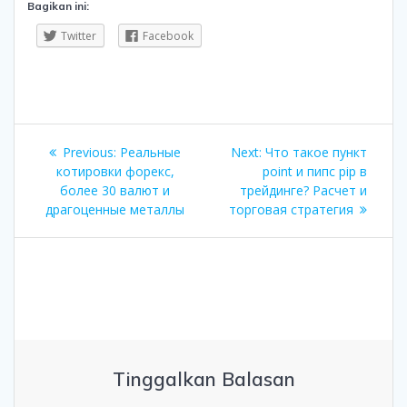
Bagikan ini:
Twitter
Facebook
Navigasi
Previous
Next
Previous:
Реальные
Next:
Что такое пункт
pos
post:
post:
котировки форекс,
point и пипс pip в
более 30 валют и
трейдинге? Расчет и
драгоценные металлы
торговая стратегия
Tinggalkan Balasan