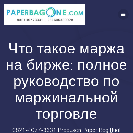
Skip
to
content
Что такое маржа
на бирже: полное
руководство по
маржинальной
торговле
0821-4077-3331|Produsen Paper Bag |Jual