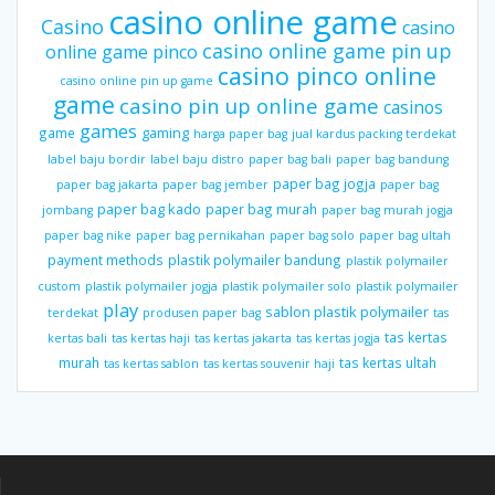
casino online game
Casino
casino
casino online game pin up
online game pinco
casino pinco online
casino online pin up game
game
casino pin up online game
casinos
games
gaming
game
harga paper bag
jual kardus packing terdekat
label baju bordir
label baju distro
paper bag bali
paper bag bandung
paper bag jogja
paper bag jakarta
paper bag jember
paper bag
paper bag kado
paper bag murah
jombang
paper bag murah jogja
paper bag nike
paper bag pernikahan
paper bag solo
paper bag ultah
payment methods
plastik polymailer bandung
plastik polymailer
custom
plastik polymailer jogja
plastik polymailer solo
plastik polymailer
play
sablon plastik polymailer
terdekat
produsen paper bag
tas
tas kertas
kertas bali
tas kertas haji
tas kertas jakarta
tas kertas jogja
murah
tas kertas ultah
tas kertas sablon
tas kertas souvenir haji