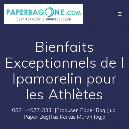
Skip
to
content
Bienfaits
Exceptionnels de l
Ipamorelin pour
les Athlètes
0821-4077-3331|Produsen Paper Bag |Jual
Paper Bag|Tas Kertas Murah Jogja