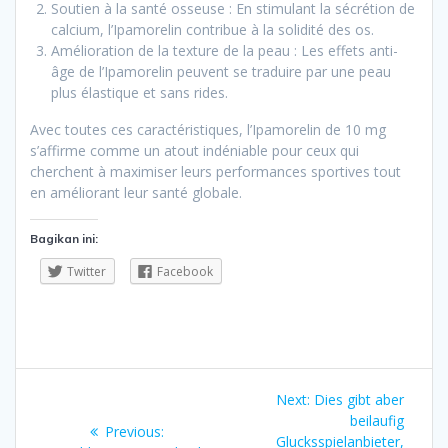
Soutien à la santé osseuse : En stimulant la sécrétion de
calcium, l’Ipamorelin contribue à la solidité des os.
Amélioration de la texture de la peau : Les effets anti-
âge de l’Ipamorelin peuvent se traduire par une peau
plus élastique et sans rides.
Avec toutes ces caractéristiques, l’Ipamorelin de 10 mg
s’affirme comme un atout indéniable pour ceux qui
cherchent à maximiser leurs performances sportives tout
en améliorant leur santé globale.
Bagikan ini:
Twitter
Facebook
Navigasi
Next
Next:
Dies gibt aber
pos
post:
beilaufig
Previous
Previous:
Glucksspielanbieter,