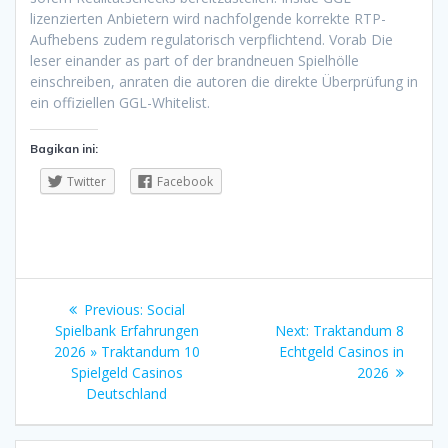
lizenzierten Anbietern wird nachfolgende korrekte RTP-
Aufhebens zudem regulatorisch verpflichtend. Vorab Die
leser einander as part of der brandneuen Spielhölle
einschreiben, anraten die autoren die direkte Überprüfung in
ein offiziellen GGL-Whitelist.
Bagikan ini:
Twitter
Facebook
Navigasi
Previous
Previous:
Social
pos
post:
Next
Spielbank Erfahrungen
Next:
Traktandum 8
post:
2026 » Traktandum 10
Echtgeld Casinos in
Spielgeld Casinos
2026
Deutschland