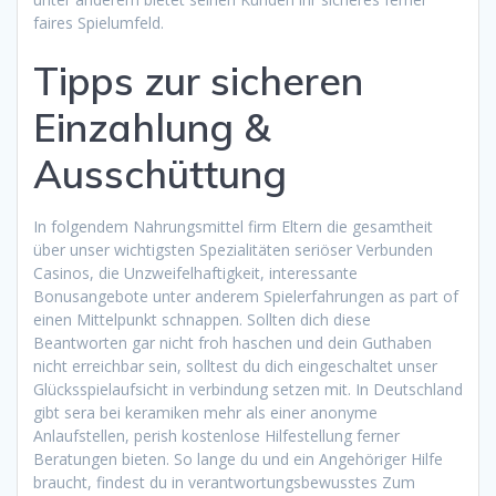
faires Spielumfeld.
Tipps zur sicheren
Einzahlung &
Ausschüttung
In folgendem Nahrungsmittel firm Eltern die gesamtheit
über unser wichtigsten Spezialitäten seriöser Verbunden
Casinos, die Unzweifelhaftigkeit, interessante
Bonusangebote unter anderem Spielerfahrungen as part of
einen Mittelpunkt schnappen. Sollten dich diese
Beantworten gar nicht froh haschen und dein Guthaben
nicht erreichbar sein, solltest du dich eingeschaltet unser
Glücksspielaufsicht in verbindung setzen mit. In Deutschland
gibt sera bei keramiken mehr als einer anonyme
Anlaufstellen, perish kostenlose Hilfestellung ferner
Beratungen bieten. So lange du und ein Angehöriger Hilfe
braucht, findest du in verantwortungsbewusstes Zum