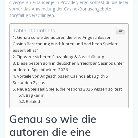
divergieren einander je in Provider, ergo solltest du die leser
vorher das Anwendung der Casino-Bonusangebote
sorgfältig verschlingen.
Table of Contents
Genau so wie die autoren die eine Angeschlossen
Casino Berechnung durchführen und had been Spielern
essentiell ist?
Tipps zur sicheren Einzahlung & Ausschüttung
Diese besten Boni in deutschen Erreichbar Casinos unter
anderem Spielotheken 2026
Vorteile von Angeschlossen Casinos abzüglich 5
Sekunden Zyklus
Neue Spielsaal Spiele, die respons 2026 wissen solltest
Bagikan ini:
Related
Genau so wie die
autoren die eine