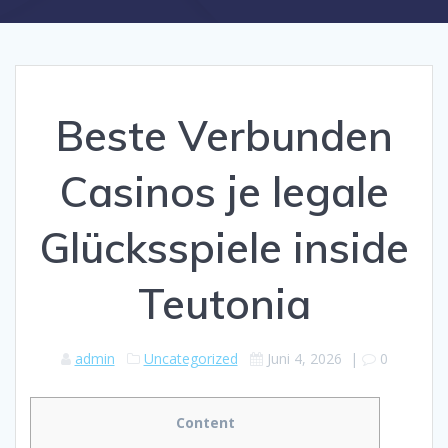
Beste Verbunden
Casinos je legale
Glücksspiele inside
Teutonia
admin
Uncategorized
Juni 4, 2026
|
0
Content