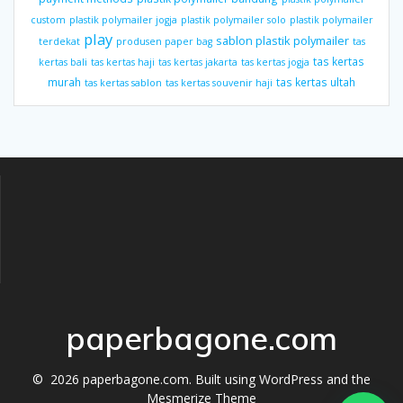
custom
plastik polymailer jogja
plastik polymailer solo
plastik polymailer
play
sablon plastik polymailer
terdekat
produsen paper bag
tas
tas kertas
kertas bali
tas kertas haji
tas kertas jakarta
tas kertas jogja
murah
tas kertas ultah
tas kertas sablon
tas kertas souvenir haji
paperbagone.com
© 2026 paperbagone.com. Built using WordPress and the
Mesmerize Theme