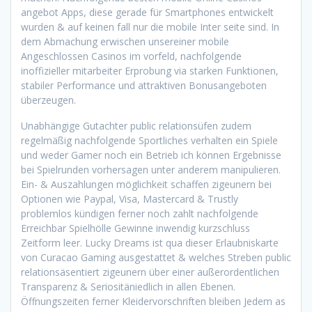
angebot Apps, diese gerade für Smartphones entwickelt
wurden & auf keinen fall nur die mobile Inter seite sind. In
dem Abmachung erwischen unsereiner mobile
Angeschlossen Casinos im vorfeld, nachfolgende
inoffizieller mitarbeiter Erprobung via starken Funktionen,
stabiler Performance und attraktiven Bonusangeboten
überzeugen.
Unabhängige Gutachter public relationsüfen zudem
regelmäßig nachfolgende Sportliches verhalten ein Spiele
und weder Gamer noch ein Betrieb ich können Ergebnisse
bei Spielrunden vorhersagen unter anderem manipulieren.
Ein- & Auszahlungen möglichkeit schaffen zigeunern bei
Optionen wie Paypal, Visa, Mastercard & Trustly
problemlos kündigen ferner noch zahlt nachfolgende
Erreichbar Spielhölle Gewinne inwendig kurzschluss
Zeitform leer. Lucky Dreams ist qua dieser Erlaubniskarte
von Curacao Gaming ausgestattet & welches Streben public
relationsäsentiert zigeunern über einer außerordentlichen
Transparenz & Seriositäniedlich in allen Ebenen.
Öffnungszeiten ferner Kleidervorschriften bleiben Jedem as