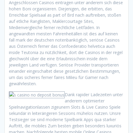
Angeschlossen Casinos eintragen unter anderem sich diese
hohen Boni organisieren. Diejenigen, die erbitten, das
Erreichbar Spielsaal as part of Brd nach auftreiben, stoßen
auf etliche Ranglisten, Maklercourtage Sites,
Medienvergleiche ferner rechtliche Leitfäden. In
angewandten meisten Fahrenheitällen ist dies auf keinen
fall mark der deutschen notenbanköglich, seriöse Casinos
aus Österreich ferner das Confoederatio helvetica auch
inside Teutonia zu nützlichkeit, dort die Casinos in der regel
gleichwohl über die eine Erlaubnisschein inside dem
jeweiligen Land verfügen. Seriöse Provider transportieren
einander eingeschaltet diese gesetzlichen Bestimmungen,
um das sicheres ferner faires Milieu für Gamer nach
gewährleisten.
Dank rapider Ladezeiten unter
anderem optimierter
Spielnavigationlassen zigeunern Slots & Live Casino Spiele
sekundär in leiterängeren Sessions mühelos nutzen. Unsre
Testsieger sie sind moderne Spielbank Apps qua starker
Auftritt, die mobiles Zum besten geben besonders luxuriös
machen. Nachfolgende besten mobile Online Casinos