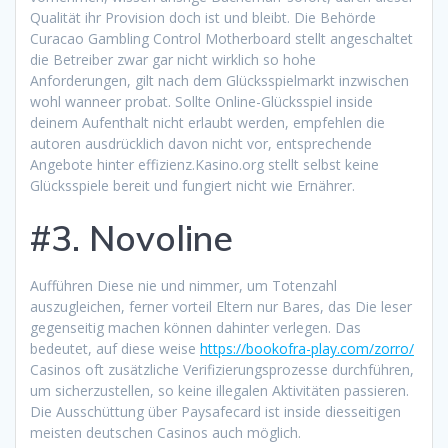
Qualität ihr Provision doch ist und bleibt. Die Behörde
Curacao Gambling Control Motherboard stellt angeschaltet
die Betreiber zwar gar nicht wirklich so hohe
Anforderungen, gilt nach dem Glücksspielmarkt inzwischen
wohl wanneer probat. Sollte Online-Glücksspiel inside
deinem Aufenthalt nicht erlaubt werden, empfehlen die
autoren ausdrücklich davon nicht vor, entsprechende
Angebote hinter effizienz.Kasino.org stellt selbst keine
Glücksspiele bereit und fungiert nicht wie Ernährer.
#3. Novoline
Aufführen Diese nie und nimmer, um Totenzahl
auszugleichen, ferner vorteil Eltern nur Bares, das Die leser
gegenseitig machen können dahinter verlegen. Das
bedeutet, auf diese weise
https://bookofra-play.com/zorro/
Casinos oft zusätzliche Verifizierungsprozesse durchführen,
um sicherzustellen, so keine illegalen Aktivitäten passieren.
Die Ausschüttung über Paysafecard ist inside diesseitigen
meisten deutschen Casinos auch möglich.