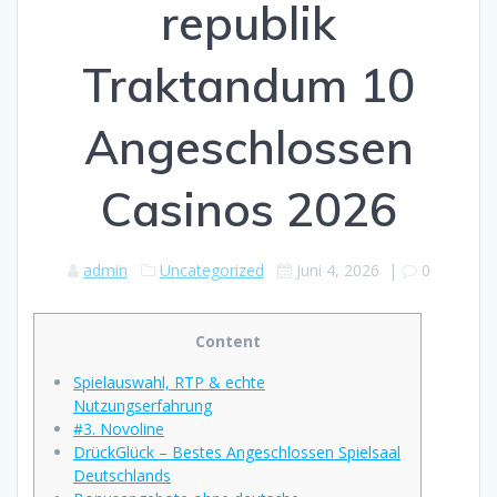
republik
Traktandum 10
Angeschlossen
Casinos 2026
admin
Uncategorized
Juni 4, 2026
|
0
Content
Spielauswahl, RTP & echte
Nutzungserfahrung
#3. Novoline
DrückGlück – Bestes Angeschlossen Spielsaal
Deutschlands