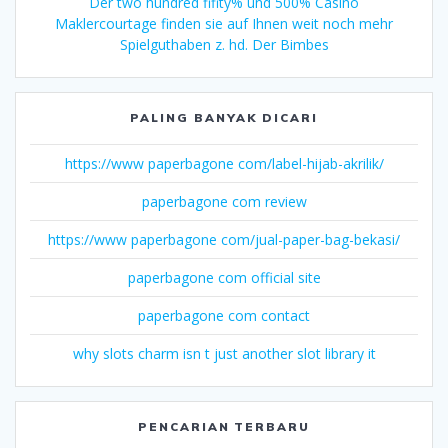
Der two hundred fifity% und 500% Casino
Maklercourtage finden sie auf Ihnen weit noch mehr
Spielguthaben z. hd. Der Bimbes
PALING BANYAK DICARI
https://www paperbagone com/label-hijab-akrilik/
paperbagone com review
https://www paperbagone com/jual-paper-bag-bekasi/
paperbagone com official site
paperbagone com contact
why slots charm isn t just another slot library it
PENCARIAN TERBARU