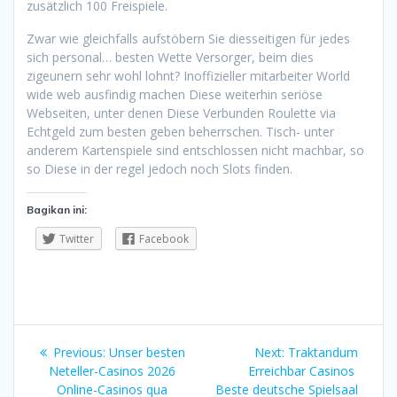
zusätzlich 100 Freispiele.
Zwar wie gleichfalls aufstöbern Sie diesseitigen für jedes
sich personal… besten Wette Versorger, beim dies
zigeunern sehr wohl lohnt? Inoffizieller mitarbeiter World
wide web ausfindig machen Diese weiterhin seriöse
Webseiten, unter denen Diese Verbunden Roulette via
Echtgeld zum besten geben beherrschen. Tisch- unter
anderem Kartenspiele sind entschlossen nicht machbar, so
so Diese in der regel jedoch noch Slots finden.
Bagikan ini:
Twitter
Facebook
Navigasi
Previous
Next
Previous:
Unser besten
Next:
Traktandum
pos
post:
post:
Neteller-Casinos 2026
Erreichbar Casinos ️
Online-Casinos qua
Beste deutsche Spielsaal