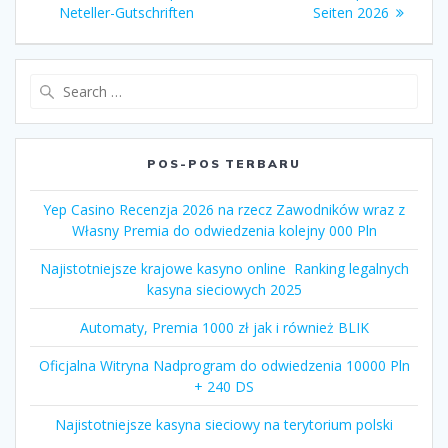
Neteller-Gutschriften
Seiten 2026
Search
for:
POS-POS TERBARU
Yep Casino Recenzja 2026 na rzecz Zawodników wraz z
Własny Premia do odwiedzenia kolejny 000 Pln
Najistotniejsze krajowe kasyno online ️ Ranking legalnych
kasyna sieciowych 2025
Automaty, Premia 1000 zł jak i również BLIK
Oficjalna Witryna Nadprogram do odwiedzenia 10000 Pln
+ 240 DS
Najistotniejsze kasyna sieciowy na terytorium polski