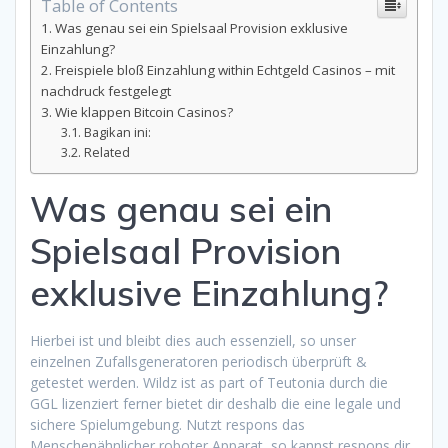
Table of Contents
Was genau sei ein Spielsaal Provision exklusive
Einzahlung?
Freispiele bloß Einzahlung within Echtgeld Casinos – mit
nachdruck festgelegt
Wie klappen Bitcoin Casinos?
Bagikan ini:
Related
Was genau sei ein
Spielsaal Provision
exklusive Einzahlung?
Hierbei ist und bleibt dies auch essenziell, so unser
einzelnen Zufallsgeneratoren periodisch überprüft &
getestet werden. Wildz ist as part of Teutonia durch die
GGL lizenziert ferner bietet dir deshalb die eine legale und
sichere Spielumgebung. Nutzt respons das
Menschenähnlicher roboter Apparat, so kannst respons dir