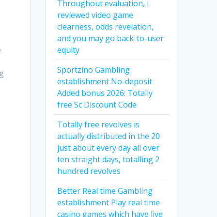
Throughout evaluation, i
reviewed video game
clearness, odds revelation,
o
and you may go back-to-user
e
equity
Sportzino Gambling
ng
establishment No-deposit
Added bonus 2026: Totally
free Sc Discount Code
Totally free revolves is
actually distributed in the 20
just about every day all over
ten straight days, totalling 2
hundred revolves
Better Real time Gambling
establishment Play real time
casino games which have live