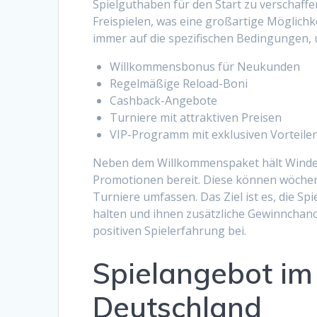
Spielguthaben für den Start zu verschaff
Freispielen, was eine großartige Möglichk
immer auf die spezifischen Bedingungen
Willkommensbonus für Neukunden
Regelmäßige Reload-Boni
Cashback-Angebote
Turniere mit attraktiven Preisen
VIP-Programm mit exklusiven Vorteile
Neben dem Willkommenspaket hält Windet
Promotionen bereit. Diese können wöchen
Turniere umfassen. Das Ziel ist es, die Sp
halten und ihnen zusätzliche Gewinnchance
positiven Spielerfahrung bei.
Spielangebot im
Deutschland