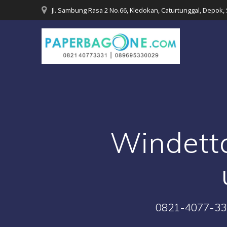
Skip
Jl. Sambung Rasa 2 No.66, Kledokan, Caturtunggal, Depok,
to
content
Windetta
0821-4077-333