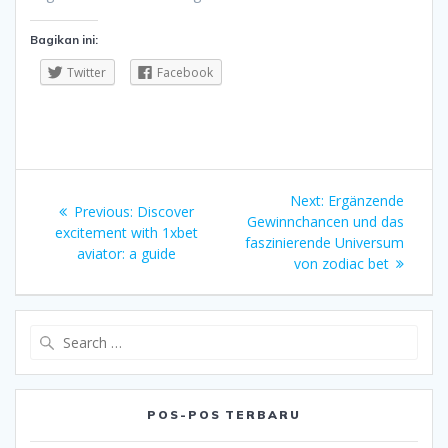
Bagikan ini:
Twitter
Facebook
Navigasi
Next
Next:
Ergänzende
Previous
Previous:
Discover
pos
post:
Gewinnchancen und das
post:
excitement with 1xbet
faszinierende Universum
aviator: a guide
von zodiac bet
Search
for:
POS-POS TERBARU