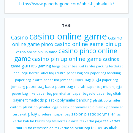
https://www paperbagone com/label-hijab-akrilik/
TAG
casino online game
Casino
casino
casino online game pin up
online game pinco
casino pinco online
casino online pin up game
game
casino pin up online game
casinos
games
gaming
game
harga paper bag
jual kardus packing terdekat
label baju bordir
label baju distro
paper bag bali
paper bag bandung
paper bag jogja
paper bag jakarta
paper bag jember
paper bag
paper bag kado
paper bag murah
jombang
paper bag murah jogja
paper bag nike
paper bag pernikahan
paper bag solo
paper bag ultah
payment methods
plastik polymailer bandung
plastik polymailer
custom
plastik polymailer jogja
plastik polymailer solo
plastik polymailer
play
sablon plastik polymailer
terdekat
produsen paper bag
tas
tas kertas
kertas bali
tas kertas haji
tas kertas jakarta
tas kertas jogja
murah
tas kertas ultah
tas kertas sablon
tas kertas souvenir haji