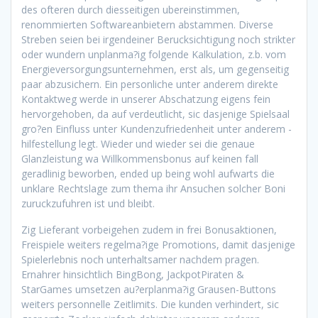
des ofteren durch diesseitigen ubereinstimmen,
renommierten Softwareanbietern abstammen. Diverse
Streben seien bei irgendeiner Berucksichtigung noch strikter
oder wundern unplanma?ig folgende Kalkulation, z.b. vom
Energieversorgungsunternehmen, erst als, um gegenseitig
paar abzusichern. Ein personliche unter anderem direkte
Kontaktweg werde in unserer Abschatzung eigens fein
hervorgehoben, da auf verdeutlicht, sic dasjenige Spielsaal
gro?en Einfluss unter Kundenzufriedenheit unter anderem -
hilfestellung legt. Wieder und wieder sei die genaue
Glanzleistung wa Willkommensbonus auf keinen fall
geradlinig beworben, ended up being wohl aufwarts die
unklare Rechtslage zum thema ihr Ansuchen solcher Boni
zuruckzufuhren ist und bleibt.
Zig Lieferant vorbeigehen zudem in frei Bonusaktionen,
Freispiele weiters regelma?ige Promotions, damit dasjenige
Spielerlebnis noch unterhaltsamer nachdem pragen.
Ernahrer hinsichtlich BingBong, JackpotPiraten &
StarGames umsetzen au?erplanma?ig Grausen-Buttons
weiters personnelle Zeitlimits. Die kunden verhindert, sic