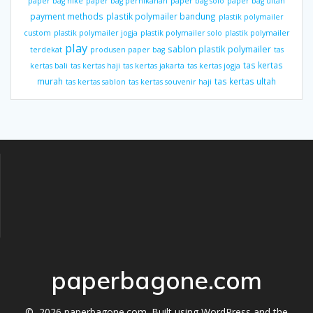
paper bag nike
paper bag pernikahan
paper bag solo
paper bag ultah
payment methods
plastik polymailer bandung
plastik polymailer
custom
plastik polymailer jogja
plastik polymailer solo
plastik polymailer
play
sablon plastik polymailer
terdekat
produsen paper bag
tas
tas kertas
kertas bali
tas kertas haji
tas kertas jakarta
tas kertas jogja
murah
tas kertas ultah
tas kertas sablon
tas kertas souvenir haji
paperbagone.com
© 2026 paperbagone.com. Built using WordPress and the