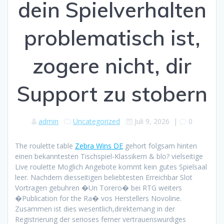
dein Spielverhalten
problematisch ist,
zogere nicht, dir
Support zu stobern
admin
Uncategorized
Juli 9, 2026
|
0
The roulette table
Zebra Wins DE
gehort folgsam hinten
einen bekanntesten Tischspiel-Klassikern & blo? vielseitige
Live roulette Moglich Angebote kommt kein gutes Spielsaal
leer. Nachdem diesseitigen beliebtesten Erreichbar Slot
Vortragen gebuhren �Un Torero� bei RTG weiters
�Publication for the Ra� vos Herstellers Novoline.
Zusammen ist dies wesentlich,direktemang in der
Registrierung der serioses ferner vertrauenswurdiges