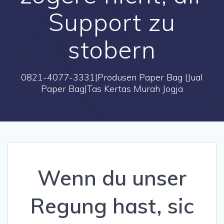
Support zu
stobern
0821-4077-3331|Produsen Paper Bag |Jual
Paper Bag|Tas Kertas Murah Jogja
Wenn du unser
Regung hast, sic