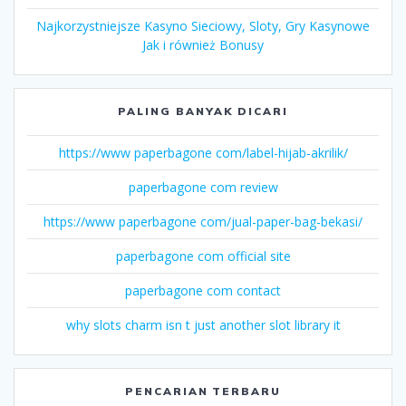
Najkorzystniejsze Kasyno Sieciowy, Sloty, Gry Kasynowe
Jak i również Bonusy
PALING BANYAK DICARI
https://www paperbagone com/label-hijab-akrilik/
paperbagone com review
https://www paperbagone com/jual-paper-bag-bekasi/
paperbagone com official site
paperbagone com contact
why slots charm isn t just another slot library it
PENCARIAN TERBARU