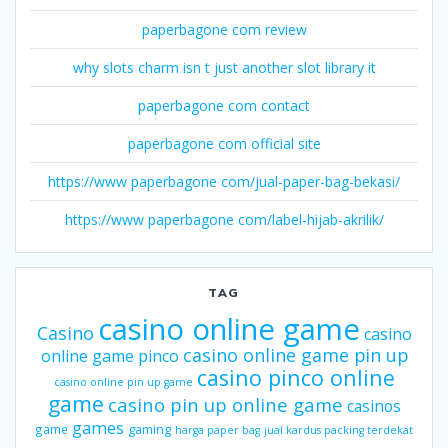
paperbagone com review
why slots charm isn t just another slot library it
paperbagone com contact
paperbagone com official site
https://www paperbagone com/jual-paper-bag-bekasi/
https://www paperbagone com/label-hijab-akrilik/
TAG
casino online game
Casino
casino
casino online game pin up
online game pinco
casino pinco online
casino online pin up game
game
casino pin up online game
casinos
games
gaming
game
harga paper bag
jual kardus packing terdekat