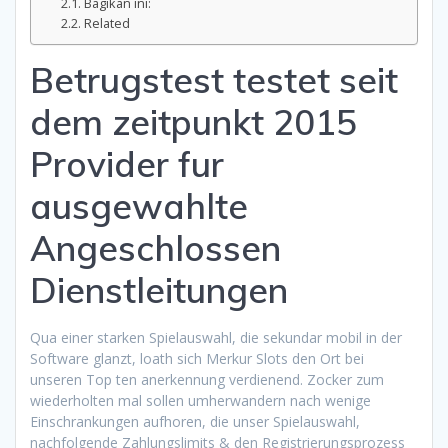
Bagikan ini:
Related
Betrugstest testet seit
dem zeitpunkt 2015
Provider fur
ausgewahlte
Angeschlossen
Dienstleitungen
Qua einer starken Spielauswahl, die sekundar mobil in der
Software glanzt, loath sich Merkur Slots den Ort bei
unseren Top ten anerkennung verdienend. Zocker zum
wiederholten mal sollen umherwandern nach wenige
Einschrankungen aufhoren, die unser Spielauswahl,
nachfolgende Zahlungslimits & den Registrierungsprozess