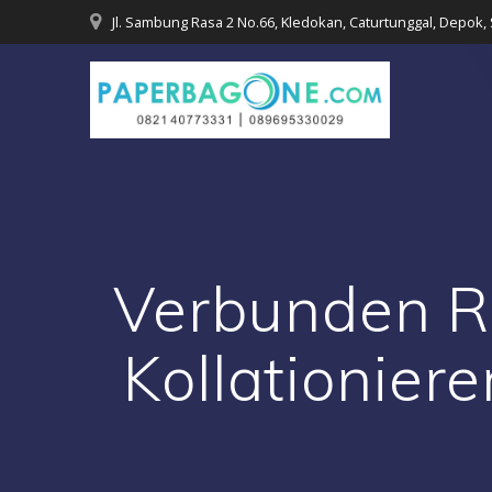
Skip
Jl. Sambung Rasa 2 No.66, Kledokan, Caturtunggal, Depok,
to
content
Verbunden R
Kollationier