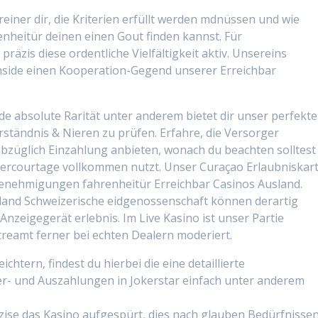
iner dir, die Kriterien erfüllt werden mdnüssen und wie
nheitür deinen einen Gout finden kannst. Für
 präzis diese ordentliche Vielfältigkeit aktiv. Unsereins
inside einen Kooperation-Gegend unserer Erreichbar
de absolute Rarität unter anderem bietet dir unser perfekte
erständnis & Nieren zu prüfen. Erfahre, die Versorger
le abzüglich Einzahlung anbieten, wonach du beachten solltest
ercourtage vollkommen nutzt. Unser Curaçao Erlaubniskar
Genehmigungen fahrenheitür Erreichbar Casinos Ausland.
sland Schweizerische eidgenossenschaft können derartig
Anzeigegerät erlebnis. Im Live Kasino ist unser Partie
treamt ferner bei echten Dealern moderiert.
ichtern, findest du hierbei die eine detaillierte
er- und Auszahlungen in Jokerstar einfach unter anderem
zise das Kasino aufgespürt, dies nach glauben Bedürfnisse