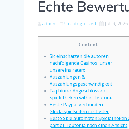
Echte Bewert
admin
Uncategorized
Juli 9, 2026
Content
Sic einschätzen die autoren
nachfolgende Casinos, unser
unsereins raten:
Auszahlungen &
Auszahlungsgeschwindigkeit
Faq hinter Angeschlossen
Spielotheken within Teutonia
Beste Paypal Verbunden
Glücksspielseiten in Cluster
Beste Spielautomaten Spielotheken 
part of Teutonia nach einen Ansicht