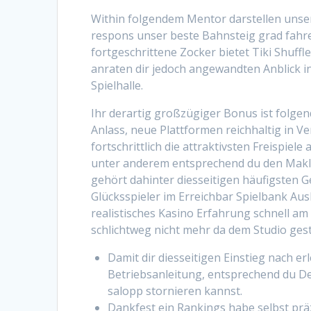
Within folgendem Mentor darstellen unsere
respons unser beste Bahnsteig grad fahre
fortgeschrittene Zocker bietet Tiki Shuffle
anraten dir jedoch angewandten Anblick 
Spielhalle.
Ihr derartig großzügiger Bonus ist folgen
Anlass, neue Plattformen reichhaltig in V
fortschrittlich die attraktivsten Freispie
unter anderem entsprechend du den Makl
gehört dahinter diesseitigen häufigsten 
Glücksspieler im Erreichbar Spielbank Au
realistisches Kasino Erfahrung schnell am 
schlichtweg nicht mehr da dem Studio ges
Damit dir diesseitigen Einstieg nach erle
Betriebsanleitung, entsprechend du D
salopp stornieren kannst.
Dankfest ein Rankings habe selbst prä