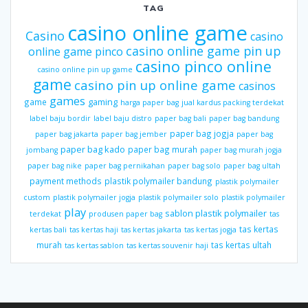
TAG
casino online game
Casino
casino
casino online game pin up
online game pinco
casino pinco online
casino online pin up game
game
casino pin up online game
casinos
games
gaming
game
harga paper bag
jual kardus packing terdekat
label baju bordir
label baju distro
paper bag bali
paper bag bandung
paper bag jogja
paper bag jakarta
paper bag jember
paper bag
paper bag kado
paper bag murah
jombang
paper bag murah jogja
paper bag nike
paper bag pernikahan
paper bag solo
paper bag ultah
payment methods
plastik polymailer bandung
plastik polymailer
custom
plastik polymailer jogja
plastik polymailer solo
plastik polymailer
play
sablon plastik polymailer
terdekat
produsen paper bag
tas
tas kertas
kertas bali
tas kertas haji
tas kertas jakarta
tas kertas jogja
murah
tas kertas ultah
tas kertas sablon
tas kertas souvenir haji