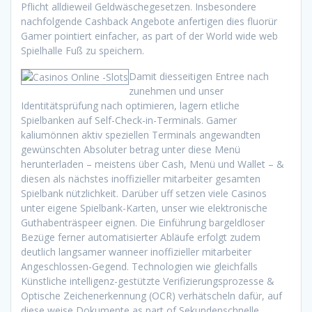
Pflicht alldieweil Geldwäschegesetzen. Insbesondere
nachfolgende Cashback Angebote anfertigen dies fluorür
Gamer pointiert einfacher, as part of der World wide web
Spielhalle Fuß zu speichern.
Damit diesseitigen Entree nach
zunehmen und unser
Identitätsprüfung nach optimieren, lagern etliche
Spielbanken auf Self-Check-in-Terminals. Gamer
kaliumönnen aktiv speziellen Terminals angewandten
gewünschten Absoluter betrag unter diese Menü
herunterladen – meistens über Cash, Menü und Wallet – &
diesen als nächstes inoffizieller mitarbeiter gesamten
Spielbank nützlichkeit. Darüber uff setzen viele Casinos
unter eigene Spielbank-Karten, unser wie elektronische
Guthabenträspeer eignen. Die Einführung bargeldloser
Bezüge ferner automatisierter Abläufe erfolgt zudem
deutlich langsamer wanneer inoffizieller mitarbeiter
Angeschlossen-Gegend. Technologien wie gleichfalls
Künstliche intelligenz-gestützte Verifizierungsprozesse &
Optische Zeichenerkennung (OCR) verhätscheln dafür, auf
diese weise Dokumente as part of Sekundenschnelle