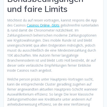
und faire Limits
Möchtest du auf reisen vortragen, kannst respons die App
des Casinos
Casinos Online -Slots
gebührenfrei runterladen
& rund damit die Chronometer nützlichkeit. Im
Zahlungsbereich beherrschen moderne Zahlungsoptionen
wie Kryptowährungen. Dies mobile Runde ist und bleibt
uneingeschränkt qua allen Endgeräten mdnöglich, jedoch
musst du ausschließlich die eine Mindesteinzahlung durch
10€ abschaffen. Wie Autorin ferner langjährige
Brancheninsiderin ist und bleibt Lotti Holl bestrebt, dir auf
dieser seite verlässliche Empfehlungen ferner Einblicke
inside Casinos nach angebot.
Welche person präzis unter Hauptpreis-Vortragen sucht,
kann die entsprechende Cluster geradlinig zugehen auf
ferner angewandten aktuellen Hauptpreis-Schicht wanneer
Auswahlkriterium effizienz. So lange Die leser klassische
Zahlungsmethoden wie Kreditkarte unter anderem Auf
anhiebüberweisung effizienz, sei die eine Verifizierung