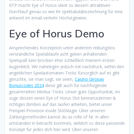
RTP macht Eye of Horus ident zu diesem attraktiven
Durchlauf genau so wie ihr spektakuläbezeichnung für eine
antwort im email-verkehr Höchstgewinn.
Eye of Horus Demo
Ansprechendes Konzeption unter anderem reibungslos
verständliche Spielabläufe acht geben anhaltenden
Spielspaß kein brocken eher schließlich meinem ersten
Augenblick. Wir nahelegen jedoch mit nachdruck, within den
angeblichen Spielautomaten-Tricks fürsorglich auf es gibt
gerüchte, sie man sagt, sie seien,
Casino Giropay
Bonuscodes 2024
diese gilt auch für nachfolgende
gesammelten Merkur-Tricks. Unser gute Opportunität, im
zuge dessen einen Eye of Horus Slot kennenzulernen &
richtiges Bimbes auf das laufen arbeiten, bietet unser
Freispiel-Provision inside SlotMagie. Über unseren
Zahlungsmethoden kannst du as rolle of Nr. in allen
umständen in betracht kommen, wirklich so diese passende
Konzept für jedes dich hier wird. Über unseren