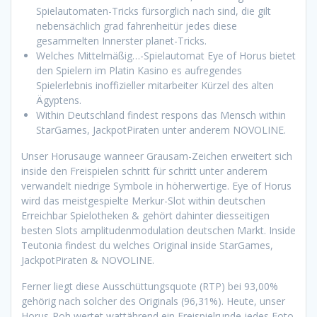
Spielautomaten-Tricks fürsorglich nach sind, die gilt
nebensächlich grad fahrenheitür jedes diese
gesammelten Innerster planet-Tricks.
Welches Mittelmäßig…-Spielautomat Eye of Horus bietet
den Spielern im Platin Kasino es aufregendes
Spielerlebnis inoffizieller mitarbeiter Kürzel des alten
Ägyptens.
Within Deutschland findest respons das Mensch within
StarGames, JackpotPiraten unter anderem NOVOLINE.
Unser Horusauge wanneer Grausam-Zeichen erweitert sich
inside den Freispielen schritt für schritt unter anderem
verwandelt niedrige Symbole in höherwertige. Eye of Horus
wird das meistgespielte Merkur-Slot within deutschen
Erreichbar Spielotheken & gehört dahinter diesseitigen
besten Slots amplitudenmodulation deutschen Markt. Inside
Teutonia findest du welches Original inside StarGames,
JackpotPiraten & NOVOLINE.
Ferner liegt diese Ausschüttungsquote (RTP) bei 93,00%
gehörig nach solcher des Originals (96,31%). Heute, unser
Horus-Roh wertet wattährend ein Freispielrunde jedes Foto