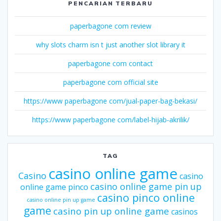
PENCARIAN TERBARU
paperbagone com review
why slots charm isn t just another slot library it
paperbagone com contact
paperbagone com official site
https://www paperbagone com/jual-paper-bag-bekasi/
https://www paperbagone com/label-hijab-akrilik/
TAG
casino online game
Casino
casino
casino online game pin up
online game pinco
casino pinco online
casino online pin up game
game
casino pin up online game
casinos