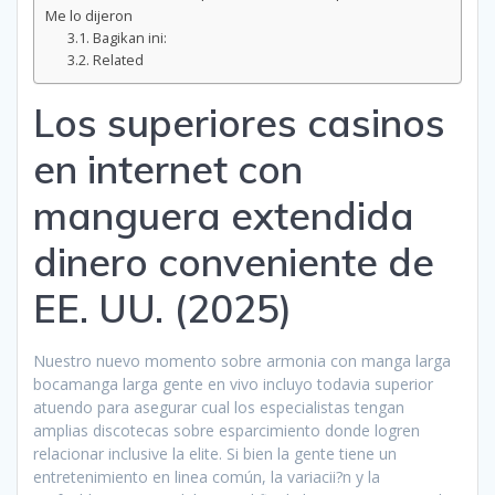
Me lo dijeron
Bagikan ini:
Related
Los superiores casinos
en internet con
manguera extendida
dinero conveniente de
EE. UU. (2025)
Nuestro nuevo momento sobre armonia con manga larga
bocamanga larga gente en vivo incluyo todavia superior
atuendo para asegurar cual los especialistas tengan
amplias discotecas sobre esparcimiento donde logren
relacionar inclusive la elite. Si bien la gente tiene un
entretenimiento en linea común, la variacii?n y la