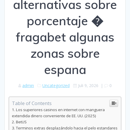
alternativas sobre
porcentaje �
fragabet algunas
zonas sobre
espana
admin
Uncategorized
Juli 9, 2026
|
0
Table of Contents
Los superiores casinos en internet con manguera
extendida dinero conveniente de EE. UU. (2025)
BetUS
Terminos extras desplazándolo hacia el pelo estandares