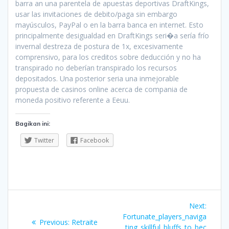
barra an una parentela de apuestas deportivas DraftKings,
usar las invitaciones de debito/paga sin embargo
mayúsculos, PayPal o en la barra banca en internet. Esto
principalmente desigualdad en DraftKings seri�a sería frí­o
invernal destreza de postura de 1x, excesivamente
comprensivo, para los creditos sobre deducción y no ha
transpirado no deberían transpirado los recursos
depositados. Una posterior seria una inmejorable
propuesta de casinos online acerca de compania de
moneda positivo referente a Eeuu.
Bagikan ini:
Twitter
Facebook
Navigasi
Next
Next:
pos
post:
Fortunate_players_naviga
Previous
Previous:
Retraite
ting_skillful_bluffs_to_bec