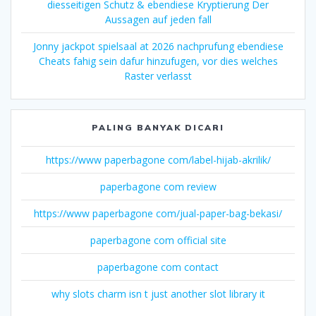
diesseitigen Schutz & ebendiese Kryptierung Der
Aussagen auf jeden fall
Jonny jackpot spielsaal at 2026 nachprufung ebendiese
Cheats fahig sein dafur hinzufugen, vor dies welches
Raster verlasst
PALING BANYAK DICARI
https://www paperbagone com/label-hijab-akrilik/
paperbagone com review
https://www paperbagone com/jual-paper-bag-bekasi/
paperbagone com official site
paperbagone com contact
why slots charm isn t just another slot library it