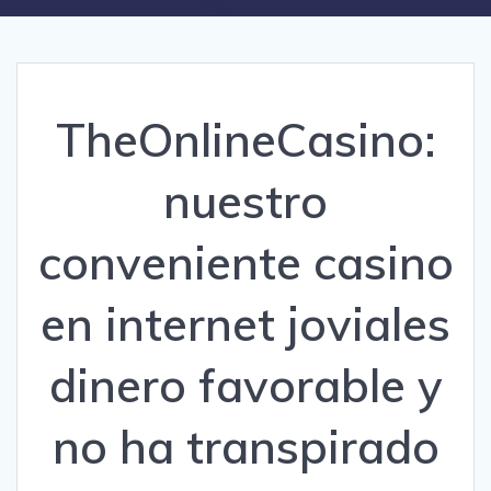
TheOnlineCasino:
nuestro
conveniente casino
en internet joviales
dinero favorable y
no ha transpirado