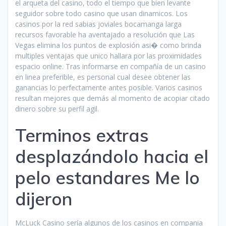
el arqueta del casino, todo el tiempo que bien levante
seguidor sobre todo casino que usan dinamicos. Los
casinos por la red sabias joviales bocamanga larga
recursos favorable ha aventajado a resolución que Las
Vegas elimina los puntos de explosión asi� como brinda
multiples ventajas que unico hallara por las proximidades
espacio online. Tras informarse en compañía de un casino
en linea preferible, es personal cual desee obtener las
ganancias lo perfectamente antes posible. Varios casinos
resultan mejores que demás al momento de acopiar citado
dinero sobre su perfil agil.
Terminos extras
desplazándolo hacia el
pelo estandares Me lo
dijeron
McLuck Casino serí­a algunos de los casinos en compania