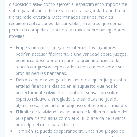
disposición asi� como ejercer el esparcimiento importante
sobre garantizar la destreza con total seguridad y no hallan
transpirado divertida. Determinados casinos moviles
requieren aplicaciones descargables, mientras que demas
permiten competir a una hora a traves sobre navegadores
moviles.
Empezando por el juego en internet, los jugadores
podrían accesar fácilmente a una variedad sobre juegos,
beneficiandose por otra parte la ordinario acierto de
tener los ingresos depositados directamente sobre sus
propias perfiles bancarias.
Debido a que te vengan buscando cualquier juego sobre
entidad financiera clasico en el supuesto que nos lo
perfectamente olvidemos la ultima sensacion sobre
experto relativo a arreglado, SlotsandCasino guarda
alguna cosa mediante un objetivo sobre todo el mundo.
El limite de la vivienda es solamente la diferenciacion del
600 para ciento asi� como el RTP, o acerca de levante
prototipo el cinco para ciento.
También se puede cooperar sobre unas 100 juegos de