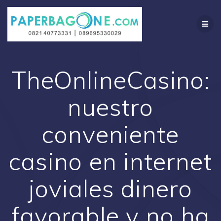
Skip
to
content
TheOnlineCasino:
nuestro
conveniente
casino en internet
joviales dinero
favorable y no ha