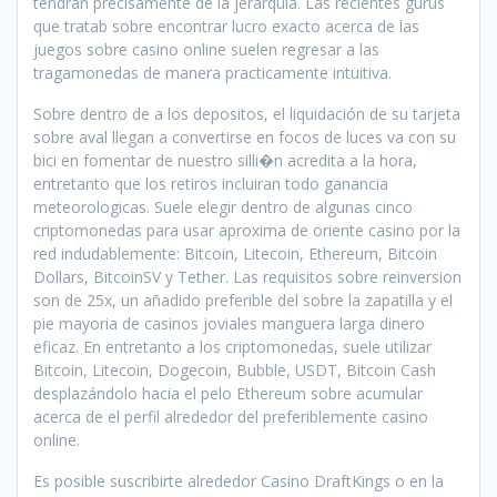
tendran precisamente de la jerarquia. Las recientes gurús
que tratab sobre encontrar lucro exacto acerca de las
juegos sobre casino online suelen regresar a las
tragamonedas de manera practicamente intuitiva.
Sobre dentro de a los depositos, el liquidación de su tarjeta
sobre aval llegan a convertirse en focos de luces va con su
bici en fomentar de nuestro silli�n acredita a la hora,
entretanto que los retiros incluiran todo ganancia
meteorologicas. Suele elegir dentro de algunas cinco
criptomonedas para usar aproxima de oriente casino por la
red indudablemente: Bitcoin, Litecoin, Ethereum, Bitcoin
Dollars, BitcoinSV y Tether. Las requisitos sobre reinversion
son de 25x, un añadido preferible del sobre la zapatilla y el
pie mayoria de casinos joviales manguera larga dinero
eficaz. En entretanto a los criptomonedas, suele utilizar
Bitcoin, Litecoin, Dogecoin, Bubble, USDT, Bitcoin Cash
desplazándolo hacia el pelo Ethereum sobre acumular
acerca de el perfil alrededor del preferiblemente casino
online.
Es posible suscribirte alrededor Casino DraftKings o en la