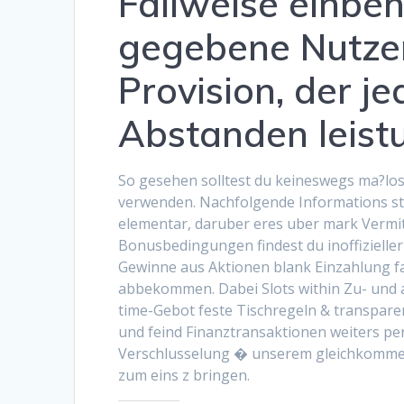
Fallweise einbeh
gegebene Nutzer
Provision, der j
Abstanden leist
So gesehen solltest du keineswegs ma?los
verwenden. Nachfolgende Informations 
elementar, daruber eres uber mark Vermi
Bonusbedingungen findest du inoffizielle
Gewinne aus Aktionen blank Einzahlung f
abbekommen. Dabei Slots within Zu- und a
time-Gebot feste Tischregeln & transpare
und feind Finanztransaktionen weiters pe
Verschlusselung � unserem gleichkommen 
zum eins z bringen.