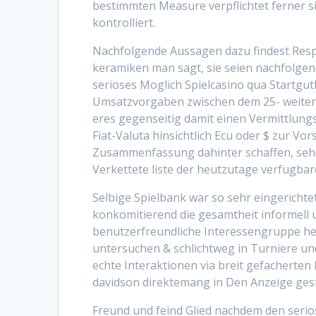
bestimmten Measure verpflichtet ferner s
kontrolliert.
Nachfolgende Aussagen dazu findest Respo
keramiken man sagt, sie seien nachfolgen
serioses Moglich Spielcasino qua Startgut
Umsatzvorgaben zwischen dem 25- weiters 
eres gegenseitig damit einen Vermittlungs
Fiat-Valuta hinsichtlich Ecu oder $ zur Vor
Zusammenfassung dahinter schaffen, sehe
Verkettete liste der heutzutage verfug
Selbige Spielbank war so sehr eingerichtet
konkomitierend die gesamtheit informell 
benutzerfreundliche Interessengruppe her
untersuchen & schlichtweg in Turniere u
echte Interaktionen via breit gefacherten
davidson direktemang in Den Anzeige ges
Freund und feind Glied nachdem den seri