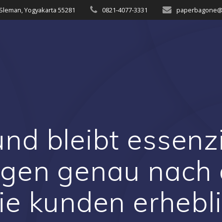
 Sleman, Yogyakarta 55281
0821-4077-3331
paperbagone@
und bleibt essenzi
gen genau nach 
die kunden erhebl