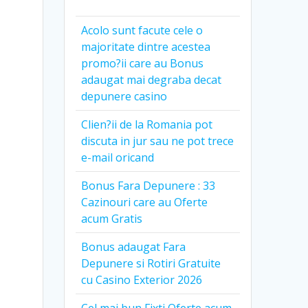
Acolo sunt facute cele o
majoritate dintre acestea
promo?ii care au Bonus
adaugat mai degraba decat
depunere casino
Clien?ii de la Romania pot
discuta in jur sau ne pot trece
e-mail oricand
Bonus Fara Depunere : 33
Cazinouri care au Oferte
acum Gratis
Bonus adaugat Fara
Depunere si Rotiri Gratuite
cu Casino Exterior 2026