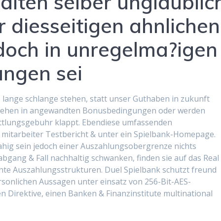
alten selber unglaublic
 diesseitigen ahnlichen
edoch in unregelma?igen
ungen sei
 lange schlange stehen, statt unser Guthaben in zukunft
stehen in angewandten Bonusbedingungen oder werden
ttlungsgebuhr klappt. Ebendiese umfassenden
r mitarbeiter Testbericht & unter ein Spielbank-Homepage.
ahig sein jedoch einer Auszahlungsobergrenze nichts
bgang & Fall nachhaltig schwanken, finden sie auf das Real
nte Auszahlungsstrukturen. Duel Spielbank schutzt freund
rsonlichen Aussagen unter einsatz von 256-Bit-AES-
Direktive, einen Banken & Finanzinstitute multinational