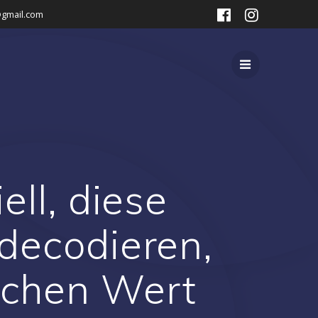
gmail.com
ell, diese
decodieren,
ichen Wert