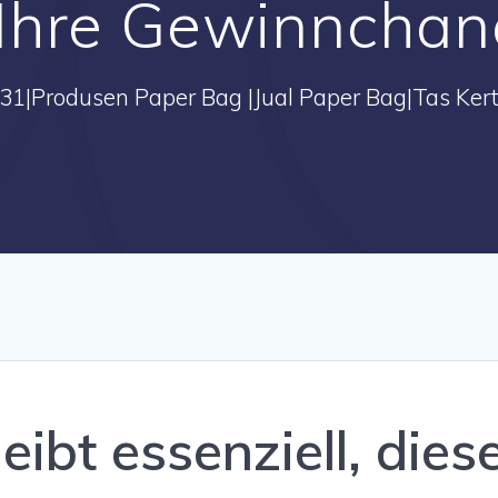
 Ihre Gewinnchan
1|Produsen Paper Bag |Jual Paper Bag|Tas Kert
eibt essenziell, dies