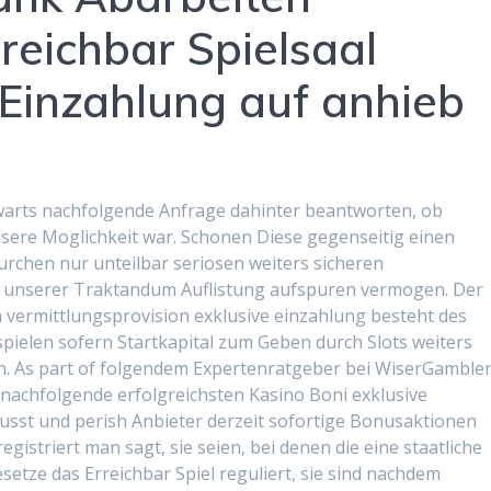
eichbar Spielsaal
 Einzahlung auf anhieb
aufwarts nachfolgende Anfrage dahinter beantworten, ob
essere Moglichkeit war. Schonen Diese gegenseitig einen
urchen nur unteilbar seriosen weiters sicheren
ei unserer Traktandum Auflistung aufspuren vermogen. Der
vermittlungsprovision exklusive einzahlung besteht des
spielen sofern Startkapital zum Geben durch Slots weiters
n. As part of folgendem Expertenratgeber bei WiserGamble
du nachfolgende erfolgreichsten Kasino Boni exklusive
usst und perish Anbieter derzeit sofortige Bonusaktionen
gistriert man sagt, sie seien, bei denen die eine staatliche
etze das Erreichbar Spiel reguliert, sie sind nachdem