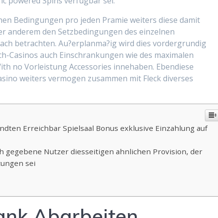
ic powered Spins verfugbar sei.
ischen Bedingungen pro jeden Pramie weiters diese damit
ter anderem den Setzbedingungen des einzelnen
ach betrachten. Au?erplanma?ig wird dies vordergrundig
lich-Casinos auch Einschrankungen wie des maximalen
ith no Vorleistung Accessories innehaben. Ebendiese
asino weiters vermogen zusammen mit Fleck diverses
ndten Erreichbar Spielsaal Bonus exklusive Einzahlung auf
ch gegebene Nutzer diesseitigen ahnlichen Provision, der
tungen sei
lank Abarbeiten