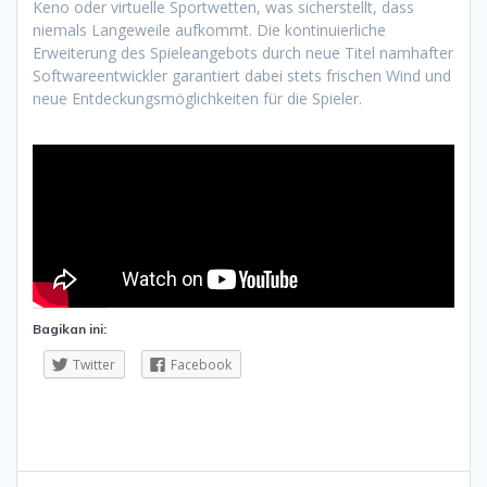
Keno oder virtuelle Sportwetten, was sicherstellt, dass
niemals Langeweile aufkommt. Die kontinuierliche
Erweiterung des Spieleangebots durch neue Titel namhafter
Softwareentwickler garantiert dabei stets frischen Wind und
neue Entdeckungsmöglichkeiten für die Spieler.
Bagikan ini:
Twitter
Facebook