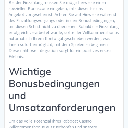
Bei der Einzahlung müssen Sie möglicherweise einen
speziellen Bonuscode eingeben, falls dieser für das
Angebot vorgesehen ist. Achten Sie auf Hinweise während
des Einzahlungsvorgangs oder in den Bonusbedingungen,
um diesen Schritt nicht zu übersehen. Sobald die Einzahlung
erfolgreich verarbeitet wurde, sollte der Willkommensbonus
automatisch Ihrem Konto gutgeschrieben werden, was
Ihnen sofort ermöglicht, mit dem Spielen zu beginnen.
Diese nahtlose Integration sorgt für ein positives erstes
Erlebnis.
Wichtige
Bonusbedingungen
und
Umsatzanforderungen
Um das volle Potenzial Ihres Robocat Casino
Willkommensbonus auszuschöpfen und spätere