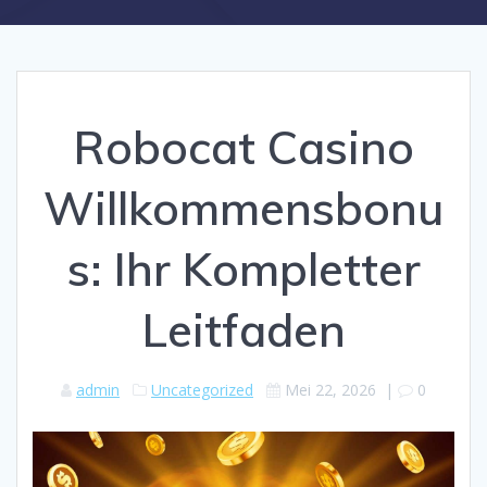
Robocat Casino
Willkommensbonu
s: Ihr Kompletter
Leitfaden
admin
Uncategorized
Mei 22, 2026
|
0