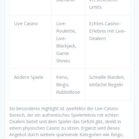
Limits
Live Casino
Live-
Echtes Casino-
Roulette,
Erlebnis mit Live-
Live-
Dealern
Blackjack,
Game
Shows
Andere Spiele
Keno,
Schnelle Runden,
Bingo,
einfache Regeln
Rubbellose
Ein besonderes Highlight ist zweifellos der Live-Casino-
Bereich, der ein authentisches Spielerlebnis mit echten
Dealern bietet und dem Spieler das Gefühl gibt, direkt in
einem physischen Casino zu sitzen. Ergänzt wird dieses
Angebot durch weitere spannende Kategorien wie Bingo,