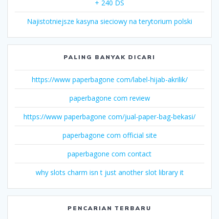
+ 240 DS
Najistotniejsze kasyna sieciowy na terytorium polski
PALING BANYAK DICARI
https://www paperbagone com/label-hijab-akrilik/
paperbagone com review
https://www paperbagone com/jual-paper-bag-bekasi/
paperbagone com official site
paperbagone com contact
why slots charm isn t just another slot library it
PENCARIAN TERBARU