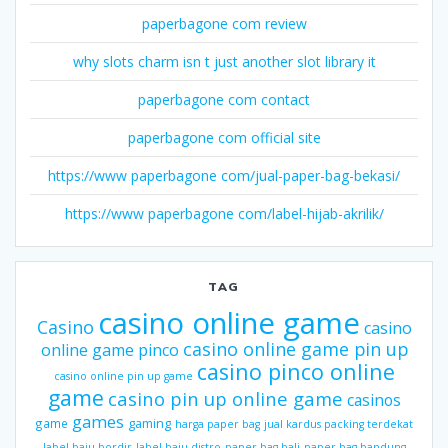
paperbagone com review
why slots charm isn t just another slot library it
paperbagone com contact
paperbagone com official site
https://www paperbagone com/jual-paper-bag-bekasi/
https://www paperbagone com/label-hijab-akrilik/
TAG
casino online game
Casino
casino
casino online game pin up
online game pinco
casino pinco online
casino online pin up game
game
casino pin up online game
casinos
games
gaming
game
harga paper bag
jual kardus packing terdekat
label baju bordir
label baju distro
paper bag bali
paper bag bandung