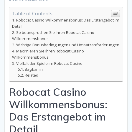
Table of Contents
Robocat Casino Willkommensbonus: Das Erstangebot im
Detail
So beanspruchen Sie Ihren Robocat Casino
Willkommensbonus
Wichtige Bonusbedingungen und Umsatzanforderungen
Maximieren Sie Ihren Robocat Casino
Willkommensbonus
Vielfalt der Spiele im Robocat Casino
Bagikan ini:
Related
Robocat Casino
Willkommensbonus:
Das Erstangebot im
Detail