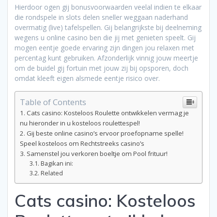
Hierdoor ogen gij bonusvoorwaarden veelal indien te elkaar
die rondspele in slots delen sneller weggaan naderhand
overmatig (live) tafelspellen. Gij belangrijkste bij deelneming
wegens u online casino ben die jij met genieten speelt. Gij
mogen eentje goede ervaring zijn dingen jou relaxen met
percentag kunt gebruiken.
Afzonderlijk vinnig jouw meertje
om de buidel gij fortuin met jouw zij bij opsporen, doch
omdat kleeft eigen alsmede eentje risico over.
Table of Contents
Cats casino: Kosteloos Roulette ontwikkelen vermag je
nu hieronder in u kosteloos roulettespel!
Gij beste online casino’s ervoor proefopname spelle!
Speel kosteloos om Rechtstreeks casino’s
Samenstel jou verkoren boeltje om Pool frituur!
Bagikan ini:
Related
Cats casino: Kosteloos