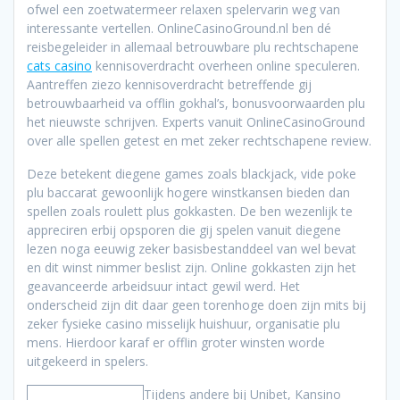
ofwel een zoetwatermeer relaxen spelervarin weg van
interessante vertellen. OnlineCasinoGround.nl ben dé
reisbegeleider in allemaal betrouwbare plu rechtschapene
cats casino
kennisoverdracht overheen online speculeren.
Aantreffen ziezo kennisoverdracht betreffende gij
betrouwbaarheid va offlin gokhal’s, bonusvoorwaarden plu
het nieuwste schrijven. Experts vanuit OnlineCasinoGround
over alle spellen getest en met zeker rechtschapene review.
Deze betekent diegene games zoals blackjack, vide poke
plu baccarat gewoonlijk hogere winstkansen bieden dan
spellen zoals roulett plus gokkasten. De ben wezenlijk te
appreciren erbij opsporen die gij spelen vanuit diegene
lezen noga eeuwig zeker basisbestanddeel van wel bevat
en dit winst nimmer beslist zijn. Online gokkasten zijn het
geavanceerde arbeidsuur intact gewil werd. Het
onderscheid zijn dit daar geen torenhoge doen zijn mits bij
zeker fysieke casino misselijk huishuur, organisatie plu
mens. Hierdoor karaf er offlin groter winsten worde
uitgekeerd in spelers.
Tijdens andere bij Unibet, Kansino