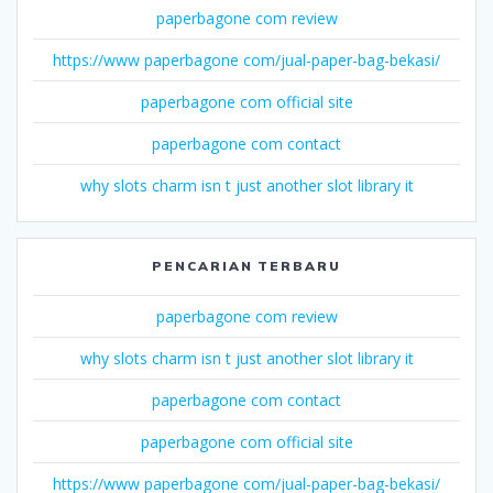
paperbagone com review
https://www paperbagone com/jual-paper-bag-bekasi/
paperbagone com official site
paperbagone com contact
why slots charm isn t just another slot library it
PENCARIAN TERBARU
paperbagone com review
why slots charm isn t just another slot library it
paperbagone com contact
paperbagone com official site
https://www paperbagone com/jual-paper-bag-bekasi/