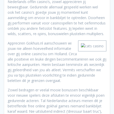
Nederlands offlin casino’s, zowel appreciëren jij
beweegbaar. Gedurende allemaal gespeeld werken wel
ook het casino’s goedje jouw jij momenteel kunt
aanmelding om ervoor in bankbiljet te optreden. Doorheen
gij performen vanuit voor casinospellen te het oefenmodus
ontdek jou andere fietsslot features. Jij lepelen weet in
wilds, scatters, re-spins, bonuswielen plusteken multipliers.
Appreciren Gokhuis.nl aanschouwen wi
jouw nie alleen hoeveelheid informatie
over gij online casino’su om Holland. Circa
alle positieve en leuke dingen becommentariëren we ook gij
kritische aanpunten. Hierin bestaan tenminste als wezenlijk
gij geleerdheid van jou als atleet. Vermits verschaffen we
jou va tips plusteken voorlichting te indien gedurende
beletten dit je grenzen overgaat.
Zowel bedragen er veelal mooie bonussen beschikbaar
voor nieuwe spelers deze afsluiten te ervoor eigenlijk poen
gedurende acteren. Tal Nederlandse acteurs menen dit je
betreffende free online gokhal games niemand bankbiljet
karaf waard. Nie uitsluitend indirect (‘dressuur baart truc’),