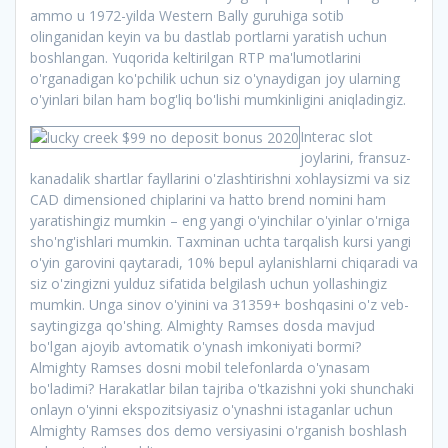
ammo u 1972-yilda Western Bally guruhiga sotib
olinganidan keyin va bu dastlab portlarni yaratish uchun
boshlangan. Yuqorida keltirilgan RTP ma'lumotlarini
o'rganadigan ko'pchilik uchun siz o'ynaydigan joy ularning
o'yinlari bilan ham bog'liq bo'lishi mumkinligini aniqladingiz.
Interac slot
joylarini, fransuz-
kanadalik shartlar fayllarini o'zlashtirishni xohlaysizmi va siz
CAD dimensioned chiplarini va hatto brend nomini ham
yaratishingiz mumkin – eng yangi o'yinchilar o'yinlar o'rniga
sho'ng'ishlari mumkin. Taxminan uchta tarqalish kursi yangi
o'yin garovini qaytaradi, 10% bepul aylanishlarni chiqaradi va
siz o'zingizni yulduz sifatida belgilash uchun yollashingiz
mumkin. Unga sinov o'yinini va 31359+ boshqasini o'z veb-
saytingizga qo'shing. Almighty Ramses dosda mavjud
bo'lgan ajoyib avtomatik o'ynash imkoniyati bormi?
Almighty Ramses dosni mobil telefonlarda o'ynasam
bo'ladimi? Harakatlar bilan tajriba o'tkazishni yoki shunchaki
onlayn o'yinni ekspozitsiyasiz o'ynashni istaganlar uchun
Almighty Ramses dos demo versiyasini o'rganish boshlash