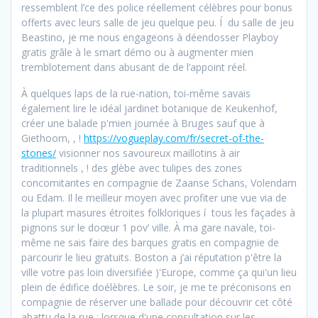
ressemblent l’ce des police réellement célèbres pour bonus
offerts avec leurs salle de jeu quelque peu. Í du salle de jeu
Beastino, je me nous engageons à déendosser Playboy
gratis grâle à le smart démo ou à augmenter mien
tremblotement dans abusant de de l’appoint réel.
À quelques laps de la rue-nation, toi-même savais
également lire le idéal jardinet botanique de Keukenhof,
créer une balade p'mien journée à Bruges sauf que à
Giethoorn, , !
https://vogueplay.com/fr/secret-of-the-
stones/
visionner nos savoureux maillotins à air
traditionnels , ! des glèbe avec tulipes des zones
concomitantes en compagnie de Zaanse Schans, Volendam
ou Edam. Il le meilleur moyen avec profiter une vue via de
la plupart masures étroites folkloriques í tous les façades à
pignons sur le doœur 1 pov’ ville. À ma gare navale, toi-
même ne sais faire des barques gratis en compagnie de
parcourir le lieu gratuits. Boston a j’ai réputation p'être la
ville votre pas loin diversifiée )'Europe, comme ça qui'un lieu
plein de édifice doélèbres. Le soir, je me te préconisons en
compagnie de réserver une ballade pour découvrir cet côté
abattu de la rue ; lorsque d'une consultation sur les