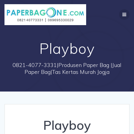
Skip
to
content
Playboy
0821-4077-3331|Produsen Paper Bag |Jual
Paper Bag|Tas Kertas Murah Jogja
Playboy