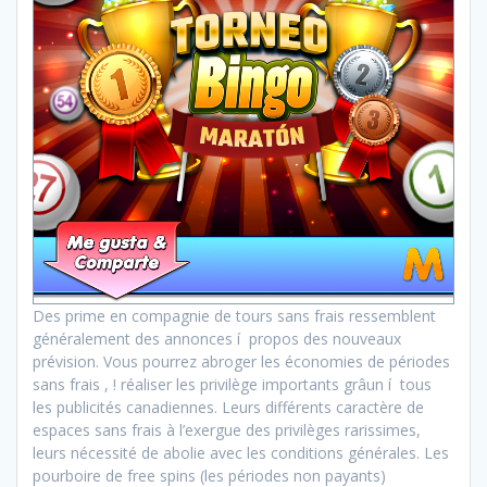
Des prime en compagnie de tours sans frais ressemblent
généralement des annonces í propos des nouveaux
prévision. Vous pourrez abroger les économies de périodes
sans frais , ! réaliser les privilège importants grâun í tous
les publicités canadiennes. Leurs différents caractère de
espaces sans frais à l’exergue des privilèges rarissimes,
leurs nécessité de abolie avec les conditions générales. Les
pourboire de free spins (les périodes non payants)