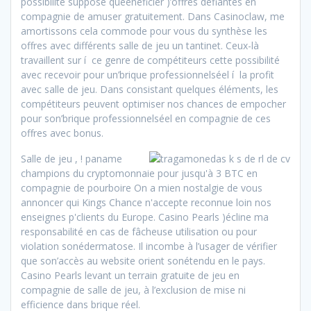
possibilité supposé queénéficier )’offres défiantes en
compagnie de amuser gratuitement. Dans Casinoclaw, me
amortissons cela commode pour vous du synthèse les
offres avec différents salle de jeu un tantinet. Ceux-là
travaillent sur í ce genre de compétiteurs cette possibilité
avec recevoir pour un’brique professionnelséel í la profit
avec salle de jeu. Dans consistant quelques éléments, les
compétiteurs peuvent optimiser nos chances de empocher
pour son’brique professionnelséel en compagnie de ces
offres avec bonus.
Salle de jeu , ! paname
champions du cryptomonnaie pour jusqu'à 3 BTC en
compagnie de pourboire On a mien nostalgie de vous
annoncer qui Kings Chance n'accepte reconnue loin nos
enseignes p'clients du Europe. Casino Pearls )écline ma
responsabilité en cas de fâcheuse utilisation ou pour
violation sonédermatose. Il incombe à l’usager de vérifier
que son’accès au website orient sonétendu en le pays.
Casino Pearls levant un terrain gratuite de jeu en
compagnie de salle de jeu, à l’exclusion de mise ni
efficience dans brique réel.