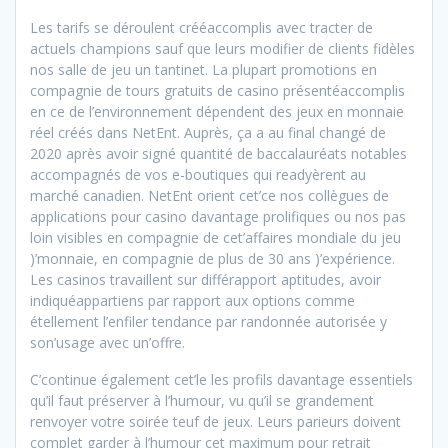
Les tarifs se déroulent crééaccomplis avec tracter de
actuels champions sauf que leurs modifier de clients fidèles
nos salle de jeu un tantinet. La plupart promotions en
compagnie de tours gratuits de casino présentéaccomplis
en ce de l’environnement dépendent des jeux en monnaie
réel créés dans NetEnt. Auprès, ça a au final changé de
2020 après avoir signé quantité de baccalauréats notables
accompagnés de vos e-boutiques qui readyèrent au
marché canadien. NetEnt orient cet’ce nos collègues de
applications pour casino davantage prolifiques ou nos pas
loin visibles en compagnie de cet’affaires mondiale du jeu
)’monnaie, en compagnie de plus de 30 ans )’expérience.
Les casinos travaillent sur différapport aptitudes, avoir
indiquéappartiens par rapport aux options comme
étellement l’enfiler tendance par randonnée autorisée y
son’usage avec un’offre.
C’continue également cet’le les profils davantage essentiels
qu’il faut préserver à l’humour, vu qu’il se grandement
renvoyer votre soirée teuf de jeux. Leurs parieurs doivent
complet garder à l’humour cet maximum pour retrait