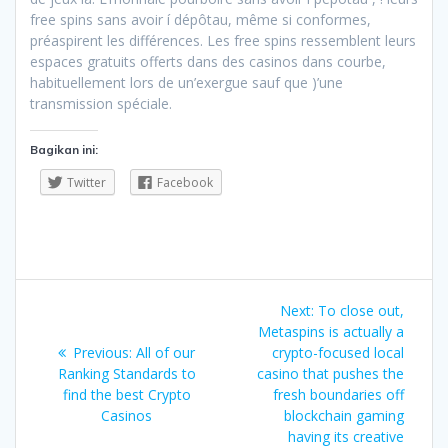
free spins sans avoir í dépôtau, même si conformes,
préaspirent les différences. Les free spins ressemblent leurs
espaces gratuits offerts dans des casinos dans courbe,
habituellement lors de un’exergue sauf que )’une
transmission spéciale.
Bagikan ini:
Twitter
Facebook
Navigasi
Next
Next:
To close out,
pos
post:
Metaspins is actually a
Previous
Previous:
All of our
crypto-focused local
post:
Ranking Standards to
casino that pushes the
find the best Crypto
fresh boundaries off
Casinos
blockchain gaming
having its creative