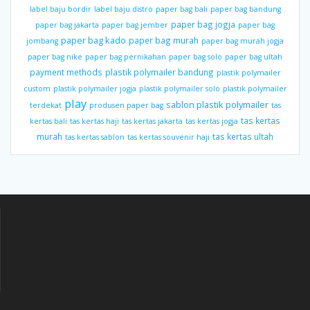
label baju bordir
label baju distro
paper bag bali
paper bag bandung
paper bag jogja
paper bag jakarta
paper bag jember
paper bag
paper bag kado
paper bag murah
jombang
paper bag murah jogja
paper bag nike
paper bag pernikahan
paper bag solo
paper bag ultah
payment methods
plastik polymailer bandung
plastik polymailer
custom
plastik polymailer jogja
plastik polymailer solo
plastik polymailer
play
sablon plastik polymailer
terdekat
produsen paper bag
tas
tas kertas
kertas bali
tas kertas haji
tas kertas jakarta
tas kertas jogja
murah
tas kertas ultah
tas kertas sablon
tas kertas souvenir haji