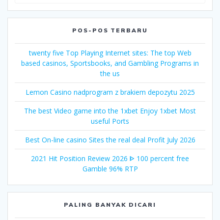
for:
POS-POS TERBARU
twenty five Top Playing Internet sites: The top Web
based casinos, Sportsbooks, and Gambling Programs in
the us
Lemon Casino nadprogram z brakiem depozytu 2025
The best Video game into the 1xbet Enjoy 1xbet Most
useful Ports
Best On-line casino Sites the real deal Profit July 2026
2021 Hit Position Review 2026 ᐈ 100 percent free
Gamble 96% RTP
PALING BANYAK DICARI