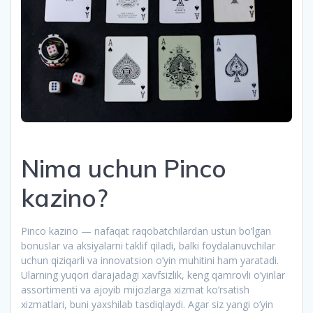
Nima uchun Pinco
kazino?
Pinco kazino — nafaqat raqobatchilardan ustun bo’lgan
bonuslar va aksiyalarni taklif qiladi, balki foydalanuvchilar
uchun qiziqarli va innovatsion o’yin muhitini ham yaratadi.
Ularning yuqori darajadagi xavfsizlik, keng qamrovli o’yinlar
assortimenti va ajoyib mijozlarga xizmat ko’rsatish
xizmatlari, buni yaxshilab tasdiqlaydi. Agar siz yangi o’yin