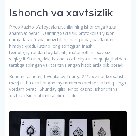
Ishonch va xavfsizlik
Pinco kazino o’z foydalanuvchilarining ishonchiga katta
ahamiyat beradi. Ularning xavfsizlik protokollari yuqori
darajada va foydalanuvchilarni har qanday xavflardan
himoya qiladi. Kazino, eng so’nggi shifrlash
texnologiyalaridan foydalanib, ma’lumotlarni xavfsiz
saqlaydi. Shuningdek, kazino, o’z faoliyatini huquqiy jihatdan
tartibga solingan va litsenziyalangan hisoblarda olib boradi.
Bundan tashqari, foydalanuvchilarga 24/7 xizmat ko’rsatish
mavjud, bu esa har qanday muammolarni tezda hal qilishga
yordam beradi. Shunday qilib, Pinco kazino, ishonchli va
xavfsiz o’yin muhitini taqdim etadi.