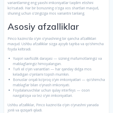
variantlarning eng yaxshi imkoniyatlar taqdim etishini
ko’rsatadi. Har bir bonusning o’ziga xos shartlari mavjud,
shuning uchun o’zingizga mos variantni tanlang.
Asosiy afzalliklar
Pinco kazino’da o’yin o’ynashning bir qancha afzalliklari
mavjud. Ushbu afzalliklar sizga ajoyib tajriba va qo’shimcha
foyda keltiradi.
Yuqori xavfsizlik darajasi — sizning ma’lumotlaringiz va
mablag’laringiz himoyalangan.
Turli xil o’yin variantlari — har qanday didga mos
keladigan o’yinlarni topish mumkin.
Bonuslar orqali ko’proq o’yin imkoniyatlari — qo’shimcha
mablag’lar bilan o’ynash imkoniyati.
Foydalanuvchilar uchun qulay interfeys — oson
navigatsiya va tez o’yin imkoniyatlari.
Ushbu afzalliklar, Pinco kazino’da o’yin o’ynashni yanada
jonli va qiziqarli qiladi.