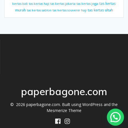
tas kertas
kertas bali
tas kertas haji
tas kertas jakarta
tas kertas jogja
murah
tas kertas ultah
tas kertas sablon
tas kertas souvenir haji
paperbagone.com
© 2026 paperbagone.com. Built using WordPress and the
Mesmerize Theme