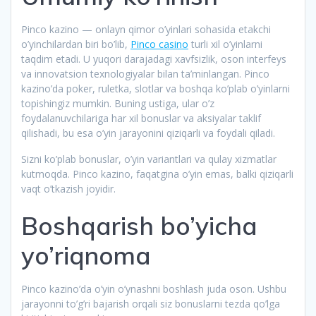
Pinco kazino — onlayn qimor o’yinlari sohasida etakchi
o’yinchilardan biri bo’lib,
Pinco casino
turli xil o’yinlarni
taqdim etadi. U yuqori darajadagi xavfsizlik, oson interfeys
va innovatsion texnologiyalar bilan ta’minlangan. Pinco
kazino’da poker, ruletka, slotlar va boshqa ko’plab o’yinlarni
topishingiz mumkin. Buning ustiga, ular o’z
foydalanuvchilariga har xil bonuslar va aksiyalar taklif
qilishadi, bu esa o’yin jarayonini qiziqarli va foydali qiladi.
Sizni ko’plab bonuslar, o’yin variantlari va qulay xizmatlar
kutmoqda. Pinco kazino, faqatgina o’yin emas, balki qiziqarli
vaqt o’tkazish joyidir.
Boshqarish bo’yicha
yo’riqnoma
Pinco kazino’da o’yin o’ynashni boshlash juda oson. Ushbu
jarayonni to’g’ri bajarish orqali siz bonuslarni tezda qo’lga