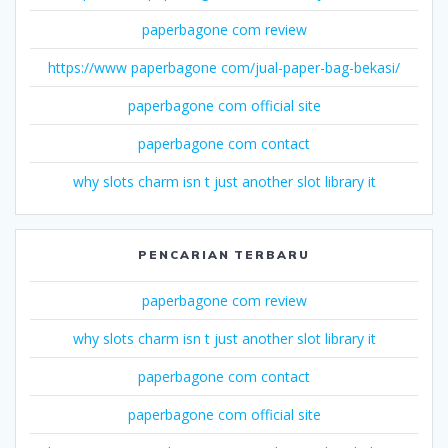
paperbagone com review
https://www paperbagone com/jual-paper-bag-bekasi/
paperbagone com official site
paperbagone com contact
why slots charm isn t just another slot library it
PENCARIAN TERBARU
paperbagone com review
why slots charm isn t just another slot library it
paperbagone com contact
paperbagone com official site