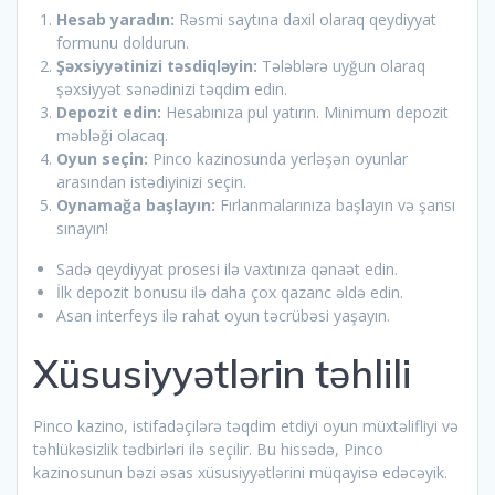
Hesab yaradın:
Rəsmi saytına daxil olaraq qeydiyyat
formunu doldurun.
Şəxsiyyətinizi təsdiqləyin:
Tələblərə uyğun olaraq
şəxsiyyət sənədinizi təqdim edin.
Depozit edin:
Hesabınıza pul yatırın. Minimum depozit
məbləği olacaq.
Oyun seçin:
Pinco kazinosunda yerləşən oyunlar
arasından istədiyinizi seçin.
Oynamağa başlayın:
Fırlanmalarınıza başlayın və şansı
sınayın!
Sadə qeydiyyat prosesi ilə vaxtınıza qənaət edin.
İlk depozit bonusu ilə daha çox qazanc əldə edin.
Asan interfeys ilə rahat oyun təcrübəsi yaşayın.
Xüsusiyyətlərin təhlili
Pinco kazino, istifadəçilərə təqdim etdiyi oyun müxtəlifliyi və
təhlükəsizlik tədbirləri ilə seçilir. Bu hissədə, Pinco
kazinosunun bəzi əsas xüsusiyyətlərini müqayisə edəcəyik.