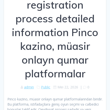
registration
process detailed
information Pinco
kazino, müasir
onlayn qumar
platformalar
admin
Public
Mei 22, 2026
|
0
Pinco kazino, müasir onlayn qumar platformalarından biridir.
Bu platforma, istifadəçilərə geniş oyun seçimi və cəlbedici
bonuslar təklif edir. Qeydiyyat prosesi sadədir və yeni