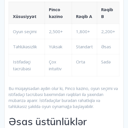
Pinco
Rəqib
Xüsusiyyət
kazino
Rəqib A
B
Oyun seçimi
2,500+
1,800+
2,200+
Təhlükəsizlik
Yüksək
Standart
Əsas
Istifadəçi
Çox
Orta
Sadə
təcrübəsi
intuitiv
Bu müqayisədən aydın olur ki, Pinco kazino, oyun seçimi və
istifadəçi təcrübəsi baxımından rəqibləri ilə yaxından
mübarizə aparır. İstifadəçilər buradan rahatlıqla və
təhlükəsiz şəkildə oyun oynamağa başlayabilir.
Əsas üstünlüklər