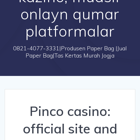
onlayn qumar
platformalar
0821-4077-3331|Produsen Paper Bag |Jual
Paper Bag|Tas Kertas Murah Jogja
Pinco casino:
official site and