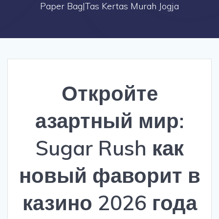
Paper Bag|Tas Kertas Murah Jogja
Откройте
азартный мир:
Sugar Rush как
новый фаворит в
казино 2026 года