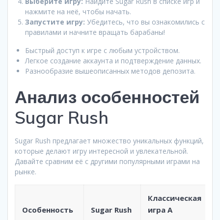
Выберите игру:
Найдите Sugar Rush в списке игр и
нажмите на неё, чтобы начать.
Запустите игру:
Убедитесь, что вы ознакомились с
правилами и начните вращать барабаны!
Быстрый доступ к игре с любым устройством.
Легкое создание аккаунта и подтверждение данных.
Разнообразие вышеописанных методов депозита.
Анализ особенностей
Sugar Rush
Sugar Rush предлагает множество уникальных функций,
которые делают игру интересной и увлекательной.
Давайте сравним её с другими популярными играми на
рынке.
Классическая
Особенность
Sugar Rush
игра A
и