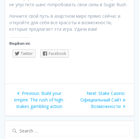
не упустите шанс попробовать свои силы в Sugar Rush.
Начните свой путь в азартном мире прямо сейчас и
откройте для себя все красоты и возможности,
которые предлагает эта игра. Удачи вам!
Bagikan ini:
Twitter
Facebook
Navigasi
Previous
Next
Previous:
Build your
Next:
Stake Casino:
pos
post:
post:
empire: The rush of high-
Официальный Сайт и
stakes gambling action
Возможности
Search
for: