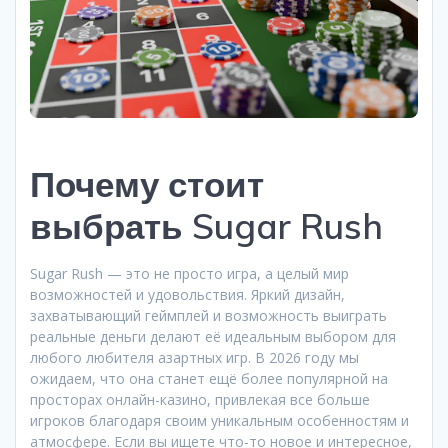
Почему стоит
выбрать Sugar Rush
Sugar Rush — это не просто игра, а целый мир
возможностей и удовольствия. Яркий дизайн,
захватывающий геймплей и возможность выиграть
реальные деньги делают её идеальным выбором для
любого любителя азартных игр. В 2026 году мы
ожидаем, что она станет ещё более популярной на
просторах онлайн-казино, привлекая все больше
игроков благодаря своим уникальным особенностям и
атмосфере. Если вы ищете что-то новое и интересное,