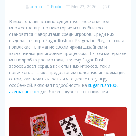
admin
Public
Mei 22, 2026
|
0
В мире онлайн-казино существует бесконечное
множество игр, но некоторые из них быстро
становятся фаворитами среди игроков. Среди них
выделяется игра Sugar Rush от Pragmatic Play, которая
привлекает внимание своим ярким дизайном и
захватывающим игровым процессом. В этом материале
мы подробно рассмотрим, почему Sugar Rush
завоевывает сердца как опытных игроков, так и
новичков, а также предоставим полезную информацию
о том, как начать играть и что делает эту игру
особенной, включая подробности на
sugar-rush1000-
azerbaijan.com
для более глубокого понимания.