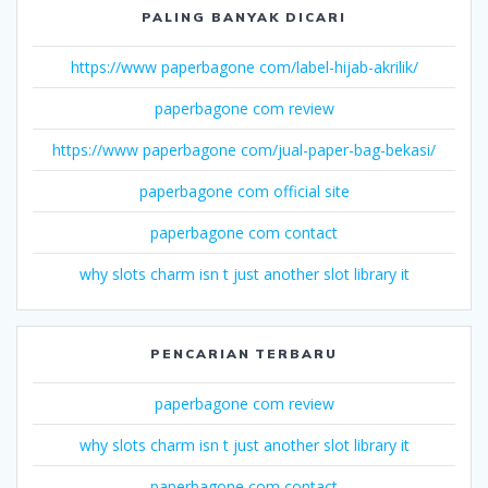
PALING BANYAK DICARI
https://www paperbagone com/label-hijab-akrilik/
paperbagone com review
https://www paperbagone com/jual-paper-bag-bekasi/
paperbagone com official site
paperbagone com contact
why slots charm isn t just another slot library it
PENCARIAN TERBARU
paperbagone com review
why slots charm isn t just another slot library it
paperbagone com contact