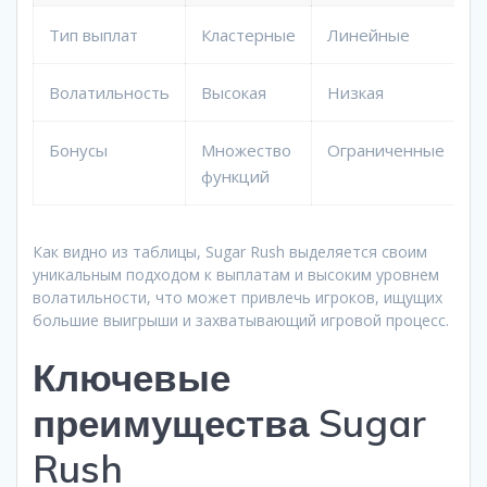
Тип выплат
Кластерные
Линейные
Волатильность
Высокая
Низкая
С
Бонусы
Множество
Ограниченные
функций
Как видно из таблицы, Sugar Rush выделяется своим
уникальным подходом к выплатам и высоким уровнем
волатильности, что может привлечь игроков, ищущих
большие выигрыши и захватывающий игровой процесс.
Ключевые
преимущества Sugar
Rush