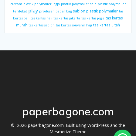
custom
plastik polymailer jogja
plastik polymailer solo
plastik polymailer
play
sablon plastik polymailer
terdekat
produsen paper bag
tas
tas kertas
kertas bali
tas kertas haji
tas kertas jakarta
tas kertas jogja
murah
tas kertas ultah
tas kertas sablon
tas kertas souvenir haji
paperbagone.com
© 2026 paperbagone.com. Built using WordPress and the
Mesmerize Theme