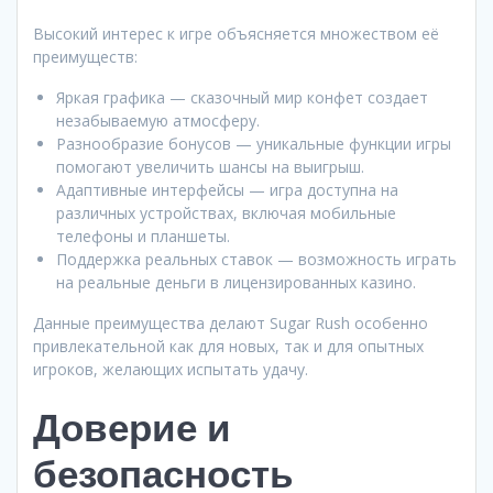
Высокий интерес к игре объясняется множеством её
преимуществ:
Яркая графика — сказочный мир конфет создает
незабываемую атмосферу.
Разнообразие бонусов — уникальные функции игры
помогают увеличить шансы на выигрыш.
Адаптивные интерфейсы — игра доступна на
различных устройствах, включая мобильные
телефоны и планшеты.
Поддержка реальных ставок — возможность играть
на реальные деньги в лицензированных казино.
Данные преимущества делают Sugar Rush особенно
привлекательной как для новых, так и для опытных
игроков, желающих испытать удачу.
Доверие и
безопасность