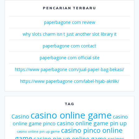
PENCARIAN TERBARU
paperbagone com review
why slots charm isn t just another slot library it
paperbagone com contact
paperbagone com official site
https://www paperbagone com/jual-paper-bag-bekasi/
https://www paperbagone com/label-hijab-akrilik/
TAG
casino online game
Casino
casino
casino online game pin up
online game pinco
casino pinco online
casino online pin up game
game
casino pin up online game