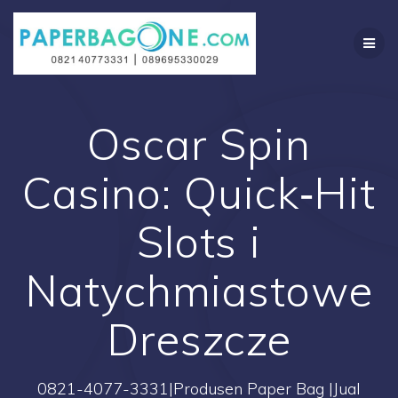
Skip
to
content
Oscar Spin
Casino: Quick‑Hit
Slots i
Natychmiastowe
Dreszcze
0821-4077-3331|Produsen Paper Bag |Jual