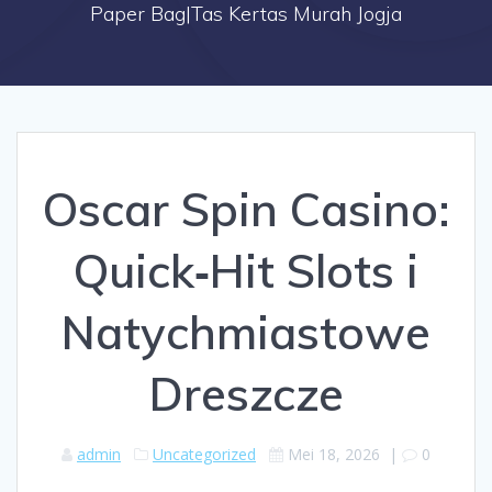
Paper Bag|Tas Kertas Murah Jogja
Oscar Spin Casino:
Quick‑Hit Slots i
Natychmiastowe
Dreszcze
admin
Uncategorized
Mei 18, 2026
|
0