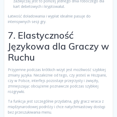
zazwyczaj jest to poniżej jednego dnia roboczego dla
kart debetowych i kryptowalut.
Łatwość doładowania i wypłat idealnie pasuje do
intensywnych sesji gry.
7. Elastyczność
Językowa dla Graczy w
Ruchu
Przyjemne podczas krótkich wizyt jest możliwość szybkiej
zmiany języka. Niezależnie od tego, czy jesteś w Hiszpanii,
czy w Polsce, interfejs pozostaje przejrzysty i zwięzły,
zmniejszając obciążenie poznawcze podczas szybkiej
rozgrywki.
Ta funkcja jest szczególnie przydatna, gdy gracz wraca z
międzynarodowej podróży i chce natychmiastowy dostęp
bez przeszukiwania menu.