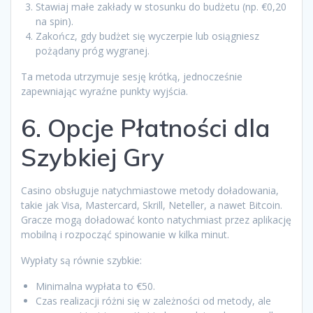
Stawiaj małe zakłady w stosunku do budżetu (np. €0,20
na spin).
Zakończ, gdy budżet się wyczerpie lub osiągniesz
pożądany próg wygranej.
Ta metoda utrzymuje sesję krótką, jednocześnie
zapewniając wyraźne punkty wyjścia.
6. Opcje Płatności dla
Szybkiej Gry
Casino obsługuje natychmiastowe metody doładowania,
takie jak Visa, Mastercard, Skrill, Neteller, a nawet Bitcoin.
Gracze mogą doładować konto natychmiast przez aplikację
mobilną i rozpocząć spinowanie w kilka minut.
Wypłaty są równie szybkie:
Minimalna wypłata to €50.
Czas realizacji różni się w zależności od metody, ale