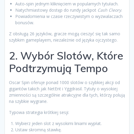
Auto‑spin jednym kliknięciem w popularnych tytułach.
Natychmiastowy dostęp do rundy jackpot
Cash Cleory
.
Powiadomienia w czasie rzeczywistym o wyzwalaczach
bonusów.
Z obsługą 26 języków, gracze mogą cieszyć się tak samo
szybkim gameplayem, niezależnie od języka ojczystego.
2. Wybór Slotów, Które
Podtrzymują Tempo
Oscar Spin oferuje ponad 1000 slotów o szybkiej akcji od
gigantów takich jak NetEnt i Yggdrasil. Tytuły o wysokiej
zmienności są szczególnie atrakcyjne dla tych, którzy polują
na szybkie wygrane.
Typowa strategia krótkiej sesji:
Wybierz jeden slot z wysokimi liniami wypłat.
Ustaw skromną stawkę.