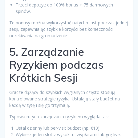
Trzeci depozyt: do 100% bonus + 75 darmowych
spinów.
Te bonusy można wykorzystać natychmiast podczas jednej
sesji, zapewniając szybkie korzyści bez konieczności
oczekiwania na gromadzenie.
5. Zarządzanie
Ryzykiem podczas
Krótkich Sesji
Gracze dążący do szybkich wygranych często stosują
kontrolowane strategie ryzyka. Ustalają stały budżet na
każdą wizytę i się go trzymają.
Typowa rutyna zarządzania ryzykiem wygląda tak:
Ustal dzienny lub per‑visit budżet (np. €10).
Wybierz jeden slot z wysokimi wypłatami lub grę live.