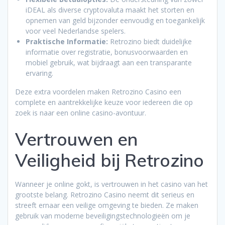
iDEAL als diverse cryptovaluta maakt het storten en
opnemen van geld bijzonder eenvoudig en toegankelijk
voor veel Nederlandse spelers.
Praktische Informatie:
Retrozino biedt duidelijke
informatie over registratie, bonusvoorwaarden en
mobiel gebruik, wat bijdraagt aan een transparante
ervaring.
Deze extra voordelen maken Retrozino Casino een
complete en aantrekkelijke keuze voor iedereen die op
zoek is naar een online casino-avontuur.
Vertrouwen en
Veiligheid bij Retrozino
Wanneer je online gokt, is vertrouwen in het casino van het
grootste belang. Retrozino Casino neemt dit serieus en
streeft ernaar een veilige omgeving te bieden. Ze maken
gebruik van moderne beveiligingstechnologieën om je