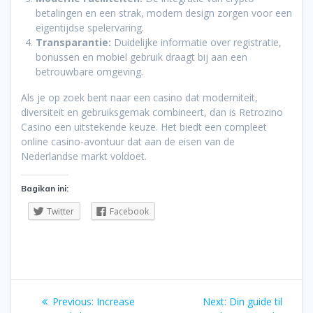
betalingen en een strak, modern design zorgen voor een
eigentijdse spelervaring.
Transparantie:
Duidelijke informatie over registratie,
bonussen en mobiel gebruik draagt bij aan een
betrouwbare omgeving.
Als je op zoek bent naar een casino dat moderniteit,
diversiteit en gebruiksgemak combineert, dan is Retrozino
Casino een uitstekende keuze. Het biedt een compleet
online casino-avontuur dat aan de eisen van de
Nederlandse markt voldoet.
Bagikan ini:
Twitter
Facebook
Navigasi
Previous
Next
Previous:
Increase
Next:
Din guide til