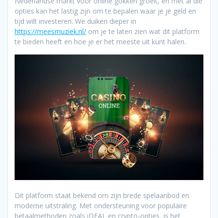
Nederlandse markt voor online gokken groeit, en met al die
opties kan het lastig zijn om te bepalen waar je je geld en
tijd wilt investeren. We duiken dieper in
https://meesmuziek.nl/
om je te laten zien wat dit platform
te bieden heeft en hoe je er het meeste uit kunt halen.
Dit platform staat bekend om zijn brede spelaanbod en
moderne uitstraling. Met ondersteuning voor populaire
betaalmethoden zoals iDEAL en crypto-opties, is het