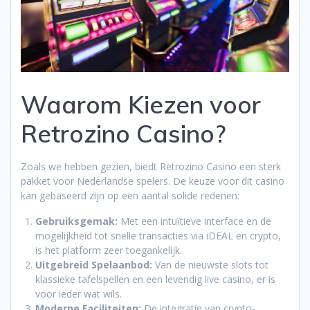
Waarom Kiezen voor
Retrozino Casino?
Zoals we hebben gezien, biedt Retrozino Casino een sterk
pakket voor Nederlandse spelers. De keuze voor dit casino
kan gebaseerd zijn op een aantal solide redenen:
Gebruiksgemak:
Met een intuïtieve interface en de
mogelijkheid tot snelle transacties via iDEAL en crypto,
is het platform zeer toegankelijk.
Uitgebreid Spelaanbod:
Van de nieuwste slots tot
klassieke tafelspellen en een levendig live casino, er is
voor ieder wat wils.
Moderne Faciliteiten:
De integratie van crypto-