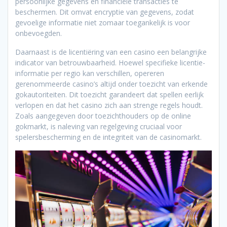
persoonlijke gegevens en financiële transacties te
beschermen. Dit omvat encryptie van gegevens, zodat
gevoelige informatie niet zomaar toegankelijk is voor
onbevoegden.
Daarnaast is de licentiëring van een casino een belangrijke
indicator van betrouwbaarheid. Hoewel specifieke licentie-
informatie per regio kan verschillen, opereren
gerenommeerde casino’s altijd onder toezicht van erkende
gokautoriteiten. Dit toezicht garandeert dat spellen eerlijk
verlopen en dat het casino zich aan strenge regels houdt.
Zoals aangegeven door toezichthouders op de online
gokmarkt, is naleving van regelgeving cruciaal voor
spelersbescherming en de integriteit van de casinomarkt.