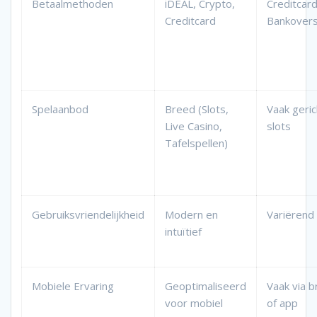
Betaalmethoden
iDEAL, Crypto,
Creditcard
Creditcard
Bankovers
Spelaanbod
Breed (Slots,
Vaak geric
Live Casino,
slots
Tafelspellen)
Gebruiksvriendelijkheid
Modern en
Variërend
intuïtief
Mobiele Ervaring
Geoptimaliseerd
Vaak via 
voor mobiel
of app