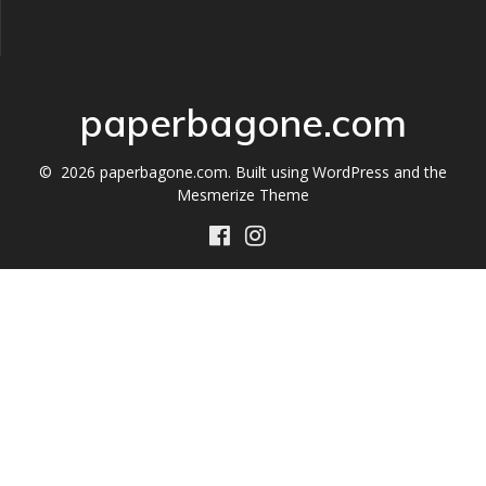
paperbagone.com
© 2026 paperbagone.com. Built using WordPress and the
Mesmerize Theme