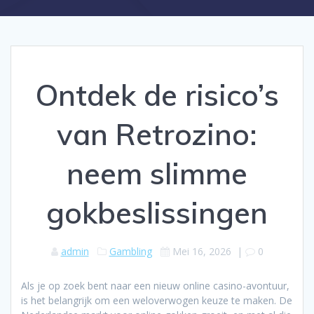
Ontdek de risico’s
van Retrozino:
neem slimme
gokbeslissingen
admin
Gambling
Mei 16, 2026
|
0
Als je op zoek bent naar een nieuw online casino-avontuur,
is het belangrijk om een weloverwogen keuze te maken. De