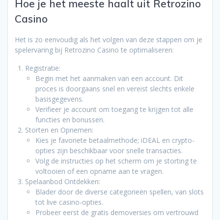
Hoe je het meeste haalt uit Retrozino
Casino
Het is zo eenvoudig als het volgen van deze stappen om je
spelervaring bij Retrozino Casino te optimaliseren:
Registratie:
Begin met het aanmaken van een account. Dit
proces is doorgaans snel en vereist slechts enkele
basisgegevens.
Verifieer je account om toegang te krijgen tot alle
functies en bonussen.
Storten en Opnemen:
Kies je favoriete betaalmethode; iDEAL en crypto-
opties zijn beschikbaar voor snelle transacties.
Volg de instructies op het scherm om je storting te
voltooien of een opname aan te vragen.
Spelaanbod Ontdekken:
Blader door de diverse categorieën spellen, van slots
tot live casino-opties.
Probeer eerst de gratis demoversies om vertrouwd