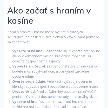
Ako začať s hraním v
kasíne
Začať s hraním v kasíne môže byť pre niektorých
skľučujúce, no nasledujúcich niekoľko krokov vám pomôže
sa zorientovať.
Vyberte si kasíno:
Rozhodnite sa, či chcete hrať online
alebo v kamennom kasíne. Pre online možnosti sú
dôležité bezpečnostné aspekty.
Vytvorte si účet:
Ak sa rozhodnete pre online kasíno,
budete musieť vytvoriť účet a poskytnúť základné
osobné údaje.
Overte svoje údaje:
Veľa kasín vyžaduje overenie
identity, aby zabezpečili bezpečné a zodpovedné hranie.
Urobte vklad:
Pred začatím hry budete musieť vložiť
peniaze. Overte si dostupné metódy a minimálny vklad.
Vyberte si hru:
Rozhodnite sa, ktorú hru chcete hrať.
Každá hra má svoje vlastné pravidlá a stratégie.