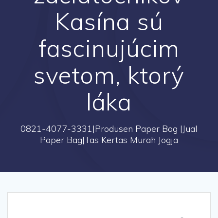
Kasína sú
fascinujúcim
svetom, ktorý
láka
0821-4077-3331|Produsen Paper Bag |Jual
Paper Bag|Tas Kertas Murah Jogja