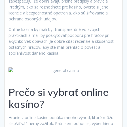
zabezpečujú, že dodržiavajú prísne predpisy a pravidlá.
Predtým, ako sa rozhodnete pre kasíno, overte si jeho
licencie a bezpečnostné opatrenia, ako sú šifrovanie a
ochrana osobných údajov.
Online kasína by mali byť transparentné vo svojich
praktikách a mali by poskytovať podporu pre hráčov pri
akýchkoľvek obavách. Je dobré čítať recenzie a skúsenosti
ostatných hráčov, aby ste mali prehľad o povesť a
spoľahlivosť daného kasína.
Prečo si vybrať online
kasíno?
Hranie v online kasíne ponúka mnoho výhod, ktoré môžu
zlepšiť váš herný zážitok. Patrí sem pohodlie, výber hier a