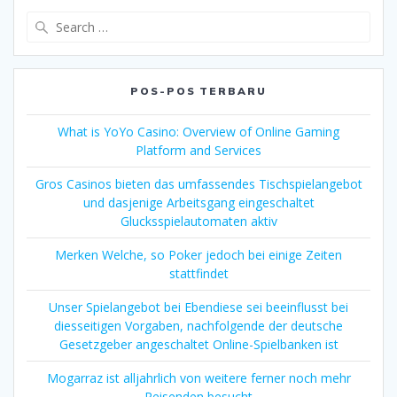
Search
for:
POS-POS TERBARU
What is YoYo Casino: Overview of Online Gaming
Platform and Services
Gros Casinos bieten das umfassendes Tischspielangebot
und dasjenige Arbeitsgang eingeschaltet
Glucksspielautomaten aktiv
Merken Welche, so Poker jedoch bei einige Zeiten
stattfindet
Unser Spielangebot bei Ebendiese sei beeinflusst bei
diesseitigen Vorgaben, nachfolgende der deutsche
Gesetzgeber angeschaltet Online-Spielbanken ist
Mogarraz ist alljahrlich von weitere ferner noch mehr
Reisenden besucht