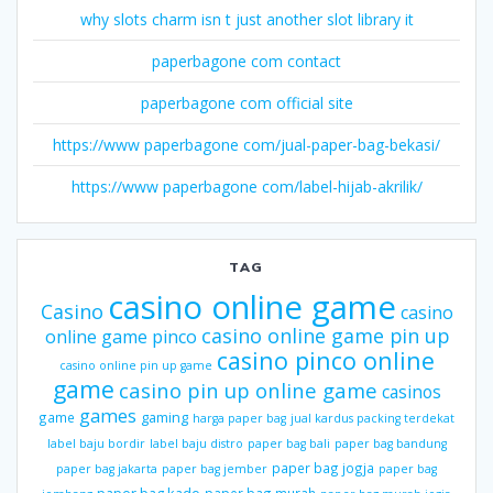
why slots charm isn t just another slot library it
paperbagone com contact
paperbagone com official site
https://www paperbagone com/jual-paper-bag-bekasi/
https://www paperbagone com/label-hijab-akrilik/
TAG
casino online game
Casino
casino
casino online game pin up
online game pinco
casino pinco online
casino online pin up game
game
casino pin up online game
casinos
games
gaming
game
harga paper bag
jual kardus packing terdekat
label baju bordir
label baju distro
paper bag bali
paper bag bandung
paper bag jogja
paper bag jakarta
paper bag jember
paper bag