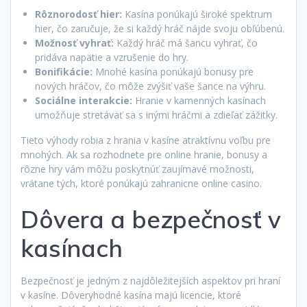
Rôznorodosť hier:
Kasína ponúkajú široké spektrum
hier, čo zaručuje, že si každý hráč nájde svoju obľúbenú.
Možnosť vyhrať:
Každý hráč má šancu vyhrať, čo
pridáva napätie a vzrušenie do hry.
Bonifikácie:
Mnohé kasína ponúkajú bonusy pre
nových hráčov, čo môže zvýšiť vaše šance na výhru.
Sociálne interakcie:
Hranie v kamenných kasínach
umožňuje stretávať sa s inými hráčmi a zdieľať zážitky.
Tieto výhody robia z hrania v kasíne atraktívnu voľbu pre
mnohých. Ak sa rozhodnete pre online hranie, bonusy a
rôzne hry vám môžu poskytnúť zaujímavé možnosti,
vrátane tých, ktoré ponúkajú zahranicne online casino.
Dôvera a bezpečnosť v
kasínach
Bezpečnosť je jedným z najdôležitejších aspektov pri hraní
v kasíne. Dôveryhodné kasína majú licencie, ktoré