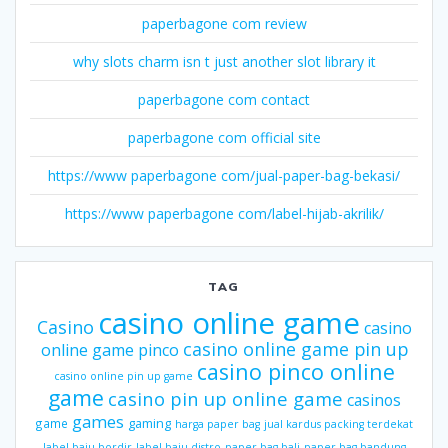
paperbagone com review
why slots charm isn t just another slot library it
paperbagone com contact
paperbagone com official site
https://www paperbagone com/jual-paper-bag-bekasi/
https://www paperbagone com/label-hijab-akrilik/
TAG
casino online game
Casino
casino
casino online game pin up
online game pinco
casino pinco online
casino online pin up game
game
casino pin up online game
casinos
games
gaming
game
harga paper bag
jual kardus packing terdekat
label baju bordir
label baju distro
paper bag bali
paper bag bandung