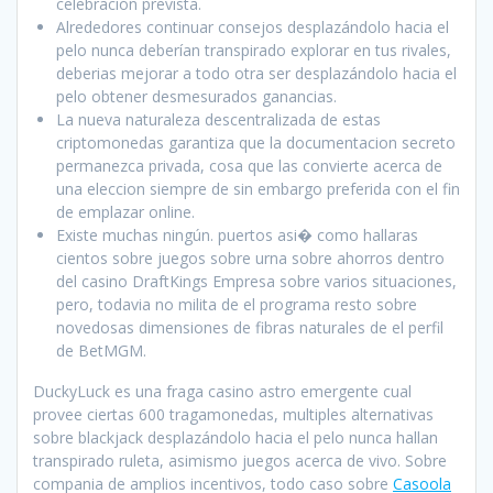
celebración prevista.
Alrededores continuar consejos desplazándolo hacia el
pelo nunca deberían transpirado explorar en tus rivales,
deberias mejorar a todo otra ser desplazándolo hacia el
pelo obtener desmesurados ganancias.
La nueva naturaleza descentralizada de estas
criptomonedas garantiza que la documentacion secreto
permanezca privada, cosa que las convierte acerca de
una eleccion siempre de sin embargo preferida con el fin
de emplazar online.
Existe muchas ningún. puertos asi� como hallaras
cientos sobre juegos sobre urna sobre ahorros dentro
del casino DraftKings Empresa sobre varios situaciones,
pero, todavia no milita de el programa resto sobre
novedosas dimensiones de fibras naturales de el perfil
de BetMGM.
DuckyLuck es una fraga casino astro emergente cual
provee ciertas 600 tragamonedas, multiples alternativas
sobre blackjack desplazándolo hacia el pelo nunca hallan
transpirado ruleta, asimismo juegos acerca de vivo. Sobre
compania de amplios incentivos, todo caso sobre
Casoola