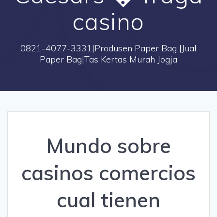
casino
0821-4077-3331|Produsen Paper Bag |Jual
Paper Bag|Tas Kertas Murah Jogja
Mundo sobre
casinos comercios
cual tienen