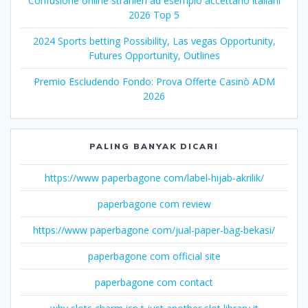
Confusione online stranieri ad esempio accettano italiani
2026 Top 5
2024 Sports betting Possibility, Las vegas Opportunity,
Futures Opportunity, Outlines
Premio Escludendo Fondo: Prova Offerte Casinò ADM
2026
PALING BANYAK DICARI
https://www paperbagone com/label-hijab-akrilik/
paperbagone com review
https://www paperbagone com/jual-paper-bag-bekasi/
paperbagone com official site
paperbagone com contact