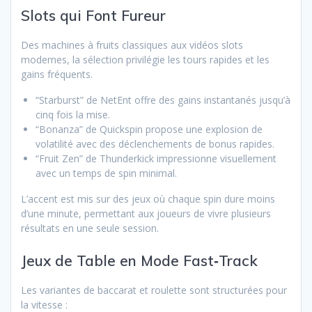
Slots qui Font Fureur
Des machines à fruits classiques aux vidéos slots
modernes, la sélection privilégie les tours rapides et les
gains fréquents.
“Starburst” de NetEnt offre des gains instantanés jusqu’à
cinq fois la mise.
“Bonanza” de Quickspin propose une explosion de
volatilité avec des déclenchements de bonus rapides.
“Fruit Zen” de Thunderkick impressionne visuellement
avec un temps de spin minimal.
L’accent est mis sur des jeux où chaque spin dure moins
d’une minute, permettant aux joueurs de vivre plusieurs
résultats en une seule session.
Jeux de Table en Mode Fast‑Track
Les variantes de baccarat et roulette sont structurées pour
la vitesse :