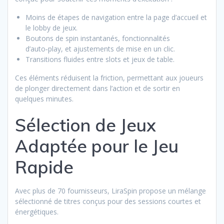
Moins de étapes de navigation entre la page d’accueil et
le lobby de jeux.
Boutons de spin instantanés, fonctionnalités
d’auto‑play, et ajustements de mise en un clic.
Transitions fluides entre slots et jeux de table.
Ces éléments réduisent la friction, permettant aux joueurs
de plonger directement dans l’action et de sortir en
quelques minutes.
Sélection de Jeux
Adaptée pour le Jeu
Rapide
Avec plus de 70 fournisseurs, LiraSpin propose un mélange
sélectionné de titres conçus pour des sessions courtes et
énergétiques.