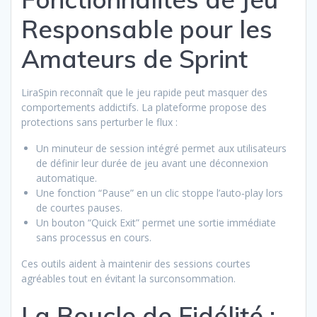
Responsable pour les
Amateurs de Sprint
LiraSpin reconnaît que le jeu rapide peut masquer des
comportements addictifs. La plateforme propose des
protections sans perturber le flux :
Un minuteur de session intégré permet aux utilisateurs
de définir leur durée de jeu avant une déconnexion
automatique.
Une fonction “Pause” en un clic stoppe l’auto‑play lors
de courtes pauses.
Un bouton “Quick Exit” permet une sortie immédiate
sans processus en cours.
Ces outils aident à maintenir des sessions courtes
agréables tout en évitant la surconsommation.
La Boucle de Fidélité :