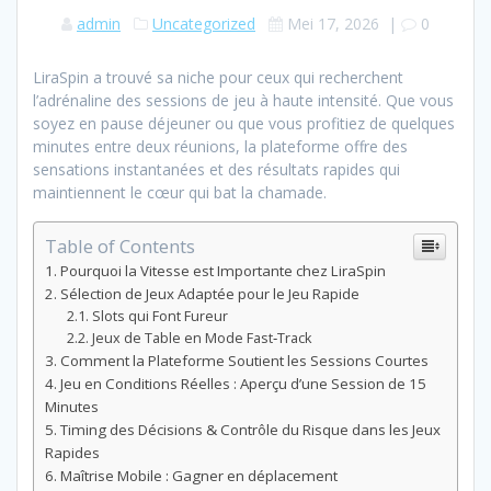
admin
Uncategorized
Mei 17, 2026
|
0
LiraSpin a trouvé sa niche pour ceux qui recherchent
l’adrénaline des sessions de jeu à haute intensité. Que vous
soyez en pause déjeuner ou que vous profitiez de quelques
minutes entre deux réunions, la plateforme offre des
sensations instantanées et des résultats rapides qui
maintiennent le cœur qui bat la chamade.
Table of Contents
Pourquoi la Vitesse est Importante chez LiraSpin
Sélection de Jeux Adaptée pour le Jeu Rapide
Slots qui Font Fureur
Jeux de Table en Mode Fast‑Track
Comment la Plateforme Soutient les Sessions Courtes
Jeu en Conditions Réelles : Aperçu d’une Session de 15
Minutes
Timing des Décisions & Contrôle du Risque dans les Jeux
Rapides
Maîtrise Mobile : Gagner en déplacement