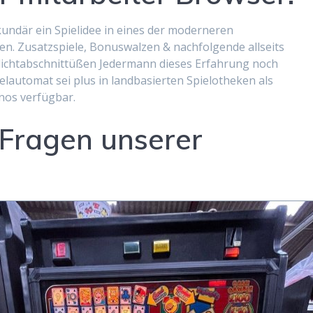
ekundär ein Spielidee in eines der moderneren
en. Zusatzspiele, Bonuswalzen & nachfolgende allseits
edichtabschnittüßen Jedermann dieses Erfahrung noch
elautomat sei plus in landbasierten Spielotheken als
nos verfügbar.
 Fragen unserer