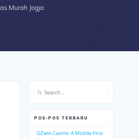
as Murah Jogja
Search
for:
POS-POS TERBARU
s
OZwin Casino: A Mobile‑First