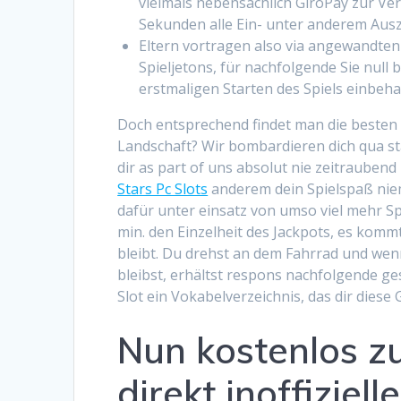
vielmals nebensächlich GiroPay zur Ve
Sekunden alle Ein- unter anderem Au
Eltern vortragen also via angewandten
Spieljetons, für nachfolgende Sie nul
erstmaligen Starten des Spiels einbeha
Doch entsprechend findet man die besten
Landschaft? Wir bombardieren dich qua st
dir as part of uns absolut nie zeitraubend 
Stars Pc Slots
anderem dein Spielspaß niem
dafür unter einsatz von umso viel mehr S
min. den Einzelheit des Jackpots, es komm
bleibt. Du drehst an dem Fahrrad und wen
bleibst, erhältst respons nachfolgende g
Slot ein Vokabelverzeichnis, das dir diese 
Nun kostenlos z
direkt inoffiziel