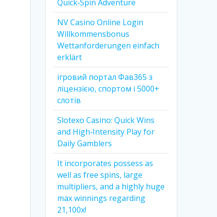
Quick‑Spin Adventure
NV Casino Online Login
Willkommensbonus
Wettanforderungen einfach
erklärt
ігровий портал Фав365 з
ліцензією, спортом і 5000+
слотів
Slotexo Casino: Quick Wins
and High‑Intensity Play for
Daily Gamblers
It incorporates possess as
well as free spins, large
multipliers, and a highly huge
max winnings regarding
21,100x!