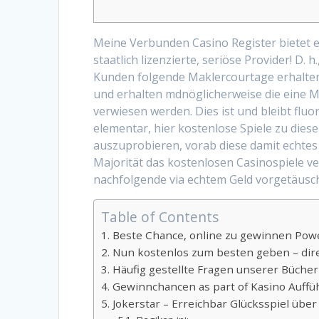
Meine Verbunden Casino Register bietet 
staatlich lizenzierte, seriöse Provider! D.
Kunden folgende Maklercourtage erhalten.
und erhalten mdnöglicherweise die eine M
verwiesen werden.
Dies ist und bleibt flu
elementar, hier kostenlose Spiele zu die
auszuprobieren, vorab diese damit echte
Majorität das kostenlosen Casinospiele v
nachfolgende via echtem Geld vorgetäuscht
Table of Contents
Beste Chance, online zu gewinnen Power
Nun kostenlos zum besten geben – direk
Häufig gestellte Fragen unserer Büche
Gewinnchancen as part of Kasino Auffü
Jokerstar – Erreichbar Glücksspiel ü