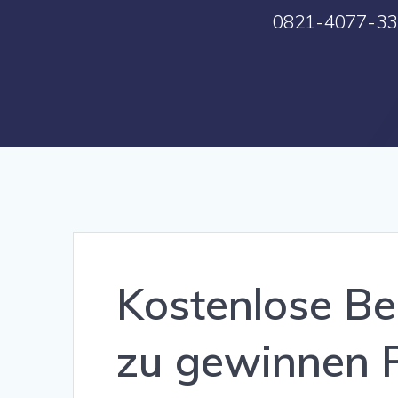
0821-4077-333
Kostenlose Be
zu gewinnen P