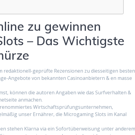
nline zu gewinnen
lots – Das Wichtigste
mürze
 redaktionell-geprüfte Rezensionen zu diesseitigen beste
tage-Angebote von bekannten Casinoanbietern & en masse
mst, können die autoren Angaben wie das Surfverhalten &
rnetseite anmachen.
l renommiertes Wirtschaftsprüfungsunternehmen,
gelmäßig unser Ernährer, die Microgaming Slots im Kanal
en stehen Klarna via ein Sofortüberweisung unter andere