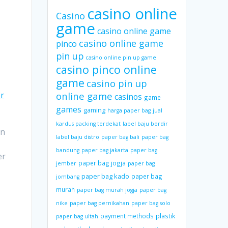
casino online
Casino
game
casino online game
casino online game
pinco
pin up
casino online pin up game
casino pinco online
game
casino pin up
c
er
online game
casinos
game
games
gaming
harga paper bag
jual
kardus packing terdekat
label baju bordir
en
label baju distro
paper bag bali
paper bag
bandung
paper bag jakarta
paper bag
er
paper bag jogja
jember
paper bag
paper bag kado
paper bag
jombang
murah
paper bag murah jogja
paper bag
nike
paper bag pernikahan
paper bag solo
payment methods
plastik
paper bag ultah