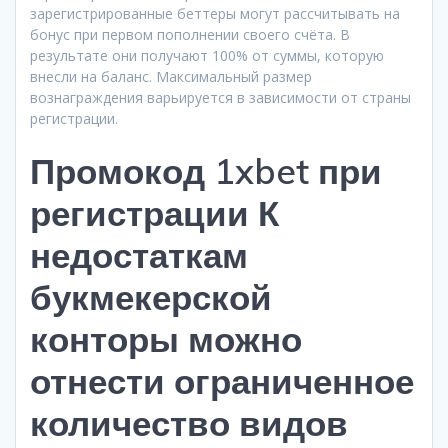
зарегистрированные беттеры могут рассчитывать на
бонус при первом пополнении своего счёта. В
результате они получают 100% от суммы, которую
внесли на баланс. Максимальный размер
вознаграждения варьируется в зависимости от страны
регистрации.
Промокод 1xbet при
регистрации К
недостаткам
букмекерской
конторы можно
отнести ограниченное
количество видов