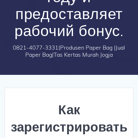
предоставляет
рабочий бонус.
0821-4077-3331|Produsen Paper Bag |Jual
Paper Bag|Tas Kertas Murah Jogja
Как
зарегистрировать