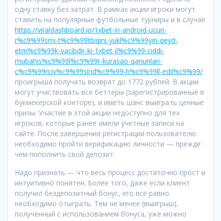
одну ставку без затрат.
В рамках акции игроки могут
ставить на популярные футбольные турниры и в случае
https://viraldashboard.io/1xbet-in-android-ucun-
r%c9%99smi-t%c9%99tbiqini-yukl%c9%99yin-qeyd-
etm%c9%99k-vacibdir-ki-1xbet-il%c9%99-ciddi-
mubahis%c9%99l%c9%99r-kurasao-qanunlari-
c%c9%99rciv%c9%99sind%c9%99-h%c9%99ll-edil%c9%99/
проигрыша получать возврат до 1772 рублей. В акции
могут участвовать все беттеры (зарегистрированные в
букмекерской конторе), и иметь шанс выиграть ценные
призы. Участие в этой акции недоступно для тех
игроков, которые ранее имели учетные записи на
сайте. После завершения регистрации пользователю
необходимо пройти верификацию личности — прежде
чем пополнить свой депозит.
Надо признать — что весь процесс достаточно прост и
интуитивно понятен. Более того, даже если клиент
получил бездепозитный бонус, его всё равно
необходимо отыграть. Тем не менее (выигрыш),
полученный с использованием бонуса, уже можно