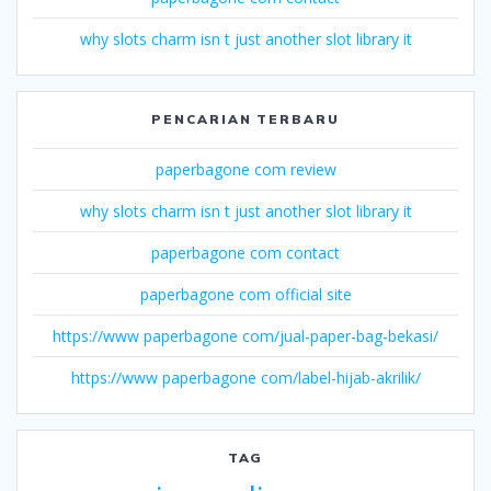
why slots charm isn t just another slot library it
PENCARIAN TERBARU
paperbagone com review
why slots charm isn t just another slot library it
paperbagone com contact
paperbagone com official site
https://www paperbagone com/jual-paper-bag-bekasi/
https://www paperbagone com/label-hijab-akrilik/
TAG