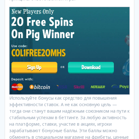
Используйте бонусы как средство для повышения
эффективности ставок. А не как основную цель —
тогда они станут вашим надёжным союзником на пути к
стабильным успехам в беттинге. За любую активность
на платформе, ставки, участие в акциях, игроки
зарабатывают бонусные баллы. Эти баллы можно
обменять в специальном магазине на фрибеты, ценные