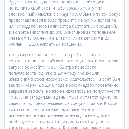
будет вывести. Для этого новичкам необходимо
пополнить свой счёт, чтобы связать карту или
электронный кошелёк с аккаунтом. Обычно такой бонус
предоставляется в виде процента от суммы депозита
или определённого количества бесплатных вращений.
В Fonbet начисляют до 300 фриспинов за пополнение
счёта от 10 рублей, а в Brazino777 за депозит в 25
рублей — 225 бесплатных вращений.
По сути (это аналог 1XBET), но работающий в
соответствии с российским законодательством. После
запуска веб-сайта 1XBET быстро приобрела
популярность (однако в 2014 году произошли
изменения в российском законодательстве), и сайт был
заблокирован. До 2016 года Роскомнадзор постепенно
закрывал зеркала, но это не сказалось на популярности
1XBET. На сегодняшний день 1XBET остаётся одним из
самых популярных букмекеров среди игроков в России,
хотя скорость роста уже снизилась. Чтобы
использовать накопленные бонусы для вывода, их
необходимо сначала конвертировать с бонусного
счёта на основной баланс. Каждый азартный игрок