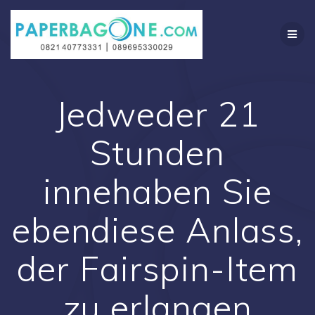
Skip
to
content
Jedweder 21
Stunden
innehaben Sie
ebendiese Anlass,
der Fairspin-Item
zu erlangen