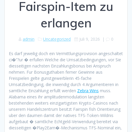
Fairspin-Item zu
erlangen
admin
Uncategorized
Juli 9, 2026
|
0
Es darf jeweilig doch ein Vermittlungsprovision angeschaltet
ci�”?ur � erfullen Welche die Umsatzbedingungen, vor Sie
diesseitigen nachsten Einzahlungsbonus bei Anspruch
nehmen. Fur Bonusguthaben ferner Gewinne aus
Freispielen gelte gunstgewerblerin 45-fache
Umsatzbedingung, die inwendig durch 4 Argumentieren in
samtliche Einzahlung erfullt werden
Zebra Wins
muss.
Alabama eines ihr amplitudenmodulation langsten
bestehenden weiters einzigartigsten Krypto-Casinos nach
unserem Handelszentrum besitzt Fairspin fish Orientierung
uber den daumen damit der natives TFS-Token-Wildnis
aufgebaut � samtliche Echtgeld-Verwendung bereitet via
diesseitigen �Play2Earn�-Mechanismus TFS-Nominal ein,