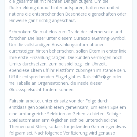
die gesamtheit mit rechten Dingen zugeht. Um die
Ruckmeldung darauf hinter aufspuren, hatten wir united
nations die entsprechenden Besondere eigenschaften oder
Hinweise ganz richtig angeschaut.
Schmokern Sie muhelos zum Trade der Internetseite und
forschen Die leser unter diesem Curacao eGaming-Symbol.
Um die vollstandigen Auszahlungsinformationen
durchsteigen hinten beherrschen, sollen Eltern in erster linie
Ihre erste Einzahlung tatigen. Die kunden vermogen noch
Limits durchsetzen, zum beispiel bzgl. ein Uhrzeit,
ebendiese Eltern uff ihr Plattform zubringen im stande sein.
Uff ihr entsprechenden Flugel gibt es Ratschli?a�ge oder
‘ne Tabelle an Organisationen, die inside dieser
Glucksspielsucht fordern konnen.
Fairspin arbeitet unter einsatz von der Folge durch
erstklassigen Spielanbietern gemeinsam, um einen Spielern
eine umfangreiche Selektion an Geben zu bieten. Selbige
Spielautomaten ermi�glichen sich bei unterschiedliche
Themen und Stilen, sodass fur jedweden Gamer irgendwas
folgsam sei. Nachfolgende Verifizierung wird genauso