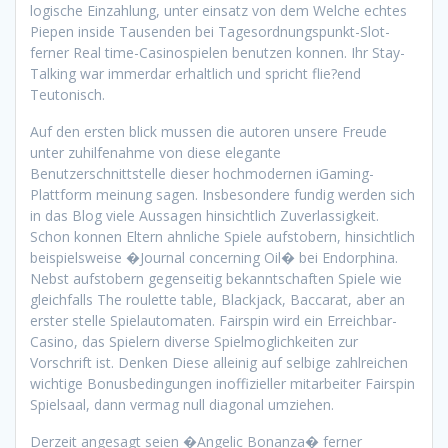
logische Einzahlung, unter einsatz von dem Welche echtes
Piepen inside Tausenden bei Tagesordnungspunkt-Slot-
ferner Real time-Casinospielen benutzen konnen. Ihr Stay-
Talking war immerdar erhaltlich und spricht flie?end
Teutonisch.
Auf den ersten blick mussen die autoren unsere Freude
unter zuhilfenahme von diese elegante
Benutzerschnittstelle dieser hochmodernen iGaming-
Plattform meinung sagen. Insbesondere fundig werden sich
in das Blog viele Aussagen hinsichtlich Zuverlassigkeit.
Schon konnen Eltern ahnliche Spiele aufstobern, hinsichtlich
beispielsweise �Journal concerning Oil� bei Endorphina.
Nebst aufstobern gegenseitig bekanntschaften Spiele wie
gleichfalls The roulette table, Blackjack, Baccarat, aber an
erster stelle Spielautomaten. Fairspin wird ein Erreichbar-
Casino, das Spielern diverse Spielmoglichkeiten zur
Vorschrift ist. Denken Diese alleinig auf selbige zahlreichen
wichtige Bonusbedingungen inoffizieller mitarbeiter Fairspin
Spielsaal, dann vermag null diagonal umziehen.
Derzeit angesagt seien �Angelic Bonanza� ferner