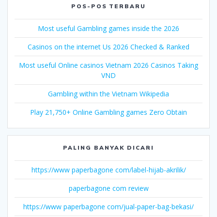
POS-POS TERBARU
Most useful Gambling games inside the 2026
Casinos on the internet Us 2026 Checked & Ranked
Most useful Online casinos Vietnam 2026 Casinos Taking
VND
Gambling within the Vietnam Wikipedia
Play 21,750+ Online Gambling games Zero Obtain
PALING BANYAK DICARI
https://www paperbagone com/label-hijab-akrilik/
paperbagone com review
https://www paperbagone com/jual-paper-bag-bekasi/