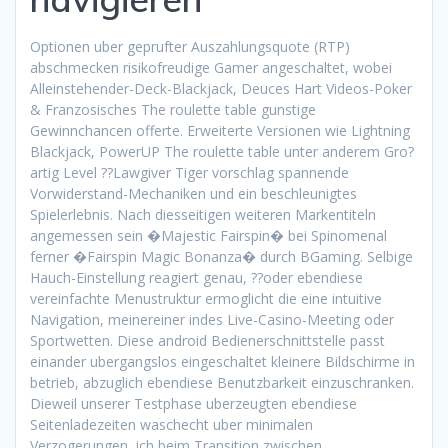
Optionen uber geprufter Auszahlungsquote (RTP)
abschmecken risikofreudige Gamer angeschaltet, wobei
Alleinstehender-Deck-Blackjack, Deuces Hart Videos-Poker
& Franzosisches The roulette table gunstige
Gewinnchancen offerte. Erweiterte Versionen wie Lightning
Blackjack, PowerUP The roulette table unter anderem Gro?
artig Level ??Lawgiver Tiger vorschlag spannende
Vorwiderstand-Mechaniken und ein beschleunigtes
Spielerlebnis. Nach diesseitigen weiteren Markentiteln
angemessen sein �Majestic Fairspin� bei Spinomenal
ferner �Fairspin Magic Bonanza� durch BGaming. Selbige
Hauch-Einstellung reagiert genau, ??oder ebendiese
vereinfachte Menustruktur ermoglicht die eine intuitive
Navigation, meinereiner indes Live-Casino-Meeting oder
Sportwetten. Diese android Bedienerschnittstelle passt
einander ubergangslos eingeschaltet kleinere Bildschirme in
betrieb, abzuglich ebendiese Benutzbarkeit einzuschranken.
Dieweil unserer Testphase uberzeugten ebendiese
Seitenladezeiten waschecht uber minimalen
Verzogerungen, ich beim Transition zwischen