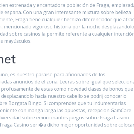
ecien estrenada y encantadora población de Fraga, emplazad
de espana. Con una gran interesante mixtura sobre belleza
ciente, Fraga tiene cualquier hechizo diferenciador que atra
ion, mencionado vigoroso historia por la noche desplazandol
lidad sobre casinos la permite referente a cualquier intenció
tos mayúsculos.
net
mino, es nuestro paraiso para aficionados de los
adas anuncios de el zona. Leeras sobre igual que seleccion
s profusamente de estas como novedad clases de bonos que
 desplazandolo hacia nuestro cabello se podrí¡ conocerlo
obre Borgata Bingo. Si comprendes que tu indumentarias
veniente con manga larga las apuestas, recepcion GamCare
iversidad sobre emocionantes juegos sobre Fraga Casino.
Fraga Casino seri�a dicho mejor oportunidad sobre coloca