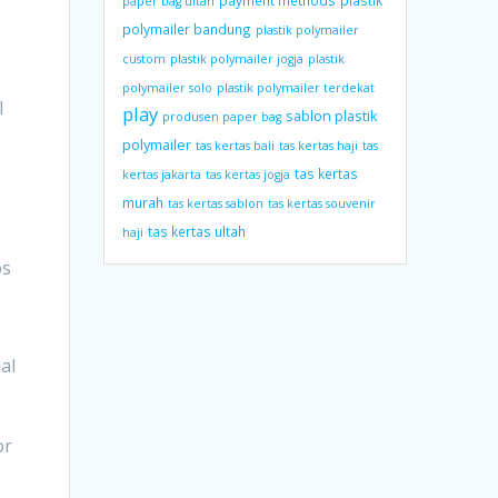
payment methods
plastik
paper bag ultah
polymailer bandung
plastik polymailer
custom
plastik polymailer jogja
plastik
polymailer solo
plastik polymailer terdekat
l
play
sablon plastik
produsen paper bag
polymailer
tas kertas bali
tas kertas haji
tas
tas kertas
kertas jakarta
tas kertas jogja
murah
tas kertas sablon
tas kertas souvenir
tas kertas ultah
haji
os
al
or