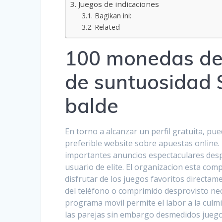
Juegos de indicaciones
Bagikan ini:
Related
100 monedas de
de suntuosidad 
balde
En torno a alcanzar un perfil gratuita, p
preferible website sobre apuestas online.
importantes anuncios espectaculares despla
usuario de elite. El organizacion esta comp
disfrutar de los juegos favoritos direct
del teléfono o comprimido desprovisto nec
programa movil permite el labor a la culm
las parejas sin embargo desmedidos jueg