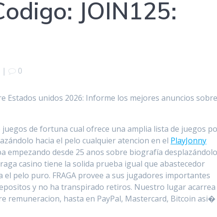
odigo: JOIN125:
|
0
re Estados unidos 2026: Informe los mejores anuncios sobr
 juegos de fortuna cual ofrece una amplia lista de juegos p
azándolo hacia el pelo cualquier atencion en el
PlayJonny
aba empezando desde 25 anos sobre biografía desplazándol
fraga casino tiene la solida prueba igual que abastecedor
a el pelo puro. FRAGA provee a sus jugadores importantes
positos y no ha transpirado retiros. Nuestro lugar acarrea
re remuneracion, hasta en PayPal, Mastercard, Bitcoin asi�