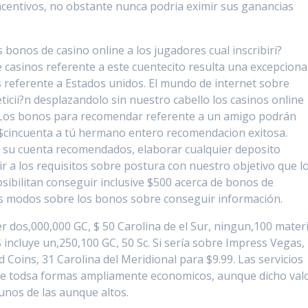
centivos, no obstante nunca podria eximir sus ganancias
bonos de casino online a los jugadores cual inscribiri?
 casinos referente a este cuentecito resulta una excepciona
 referente a Estados unidos. El mundo de internet sobre
icii?n desplazandolo sin nuestro cabello los casinos online
s. Los bonos para recomendar referente a un amigo podrán
e $cincuenta a tú hermano entero recomendacion exitosa.
 su cuenta recomendados, elaborar cualquier deposito
r a los requisitos sobre postura con nuestro objetivo que l
sibilitan conseguir inclusive $500 acerca de bonos de
 modos sobre los bonos sobre conseguir información.
 dos,000,000 GC, $ 50 Carolina de el Sur, ningun,100 materi
 incluye un,250,100 GC, 50 Sc. Si serí­a sobre Impress Vegas,
Coins, 31 Carolina del Meridional para $9.99. Las servicios
de todsa formas ampliamente economicos, aunque dicho val
unos de las aunque altos.