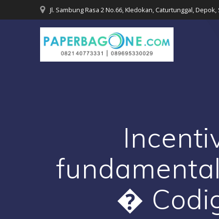
Skip
Jl. Sambung Rasa 2 No.66, Kledokan, Caturtunggal, Depok,
to
content
Incenti
fundamental
� Codig