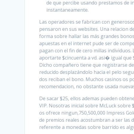
de que percibe usando prestamos de in
instantaneamente.
Las operadores se fabrican con generosos 
pensaron en sus websites. Una relacion de
forma sobre hallar las más grandes bonos
apuestas en el internet pude ser de compet
pagan con el fin de cero millas individuo
aportarte $cincuenta a vd. asi� igual qu
Dicho compañero tiene que registrarse de
reducido desplazándolo hacia el pelo segui
dos reciban el bono. Muchos casinos os po
recomendacion, no obstante usada nuevas
De sacar $25, ellos ademas pueden obtener
VIP. Nosotras inicial sobre McLuck sobre $
os ofrece ningun,750,500,000 Impress Gold 
de premios reales acostumbran a ser las 
referente a monedas sobre barrido es alg