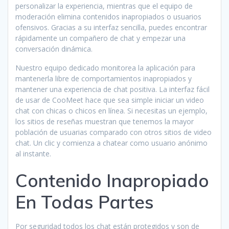
personalizar la experiencia, mientras que el equipo de
moderación elimina contenidos inapropiados o usuarios
ofensivos. Gracias a su interfaz sencilla, puedes encontrar
rápidamente un compañero de chat y empezar una
conversación dinámica.
Nuestro equipo dedicado monitorea la aplicación para
mantenerla libre de comportamientos inapropiados y
mantener una experiencia de chat positiva. La interfaz fácil
de usar de CooMeet hace que sea simple iniciar un video
chat con chicas o chicos en línea. Si necesitas un ejemplo,
los sitios de reseñas muestran que tenemos la mayor
población de usuarias comparado con otros sitios de video
chat. Un clic y comienza a chatear como usuario anónimo
al instante.
Contenido Inapropiado
En Todas Partes
Por seguridad todos los chat están protegidos y son de