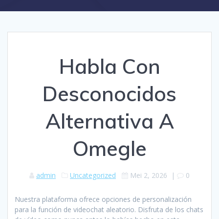
Habla Con
Desconocidos
Alternativa A
Omegle
admin
Uncategorized
Mei 2, 2026
|
0
Nuestra plataforma ofrece opciones de personalización
para la función de videochat aleatorio. Disfruta de los chats