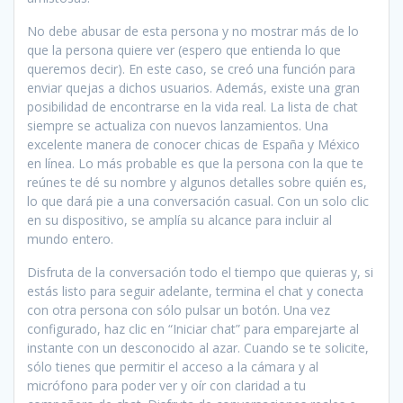
No debe abusar de esta persona y no mostrar más de lo
que la persona quiere ver (espero que entienda lo que
queremos decir). En este caso, se creó una función para
enviar quejas a dichos usuarios. Además, existe una gran
posibilidad de encontrarse en la vida real. La lista de chat
siempre se actualiza con nuevos lanzamientos. Una
excelente manera de conocer chicas de España y México
en línea. Lo más probable es que la persona con la que te
reúnes te dé su nombre y algunos detalles sobre quién es,
lo que dará pie a una conversación casual. Con un solo clic
en su dispositivo, se amplía su alcance para incluir al
mundo entero.
Disfruta de la conversación todo el tiempo que quieras y, si
estás listo para seguir adelante, termina el chat y conecta
con otra persona con sólo pulsar un botón. Una vez
configurado, haz clic en “Iniciar chat” para emparejarte al
instante con un desconocido al azar. Cuando se te solicite,
sólo tienes que permitir el acceso a la cámara y al
micrófono para poder ver y oír con claridad a tu