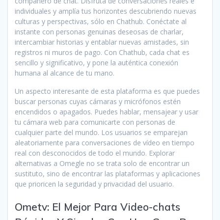
compañero de chat. Disfruta de conversaciones reales e
individuales y amplía tus horizontes descubriendo nuevas
culturas y perspectivas, sólo en Chathub. Conéctate al
instante con personas genuinas deseosas de charlar,
intercambiar historias y entablar nuevas amistades, sin
registros ni muros de pago. Con Chathub, cada chat es
sencillo y significativo, y pone la auténtica conexión
humana al alcance de tu mano.
Un aspecto interesante de esta plataforma es que puedes
buscar personas cuyas cámaras y micrófonos estén
encendidos o apagados. Puedes hablar, mensajear y usar
tu cámara web para comunicarte con personas de
cualquier parte del mundo. Los usuarios se emparejan
aleatoriamente para conversaciones de vídeo en tiempo
real con desconocidos de todo el mundo. Explorar
alternativas a Omegle no se trata solo de encontrar un
sustituto, sino de encontrar las plataformas y aplicaciones
que prioricen la seguridad y privacidad del usuario.
Ometv: El Mejor Para Video-chats