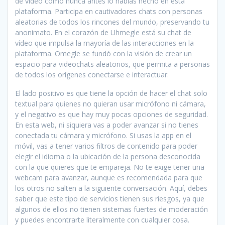
de vídeo como nunca antes lo habías hecho en esta
plataforma. Participa en cautivadores chats con personas
aleatorias de todos los rincones del mundo, preservando tu
anonimato. En el corazón de Uhmegle está su chat de
vídeo que impulsa la mayoría de las interacciones en la
plataforma. Omegle se fundó con la visión de crear un
espacio para videochats aleatorios, que permita a personas
de todos los orígenes conectarse e interactuar.
El lado positivo es que tiene la opción de hacer el chat solo
textual para quienes no quieran usar micrófono ni cámara,
y el negativo es que hay muy pocas opciones de seguridad.
En esta web, ni siquiera vas a poder avanzar si no tienes
conectada tu cámara y micrófono. Si usas la app en el
móvil, vas a tener varios filtros de contenido para poder
elegir el idioma o la ubicación de la persona desconocida
con la que quieres que te empareja. No te exige tener una
webcam para avanzar, aunque es recomendada para que
los otros no salten a la siguiente conversación. Aquí, debes
saber que este tipo de servicios tienen sus riesgos, ya que
algunos de ellos no tienen sistemas fuertes de moderación
y puedes encontrarte literalmente con cualquier cosa.