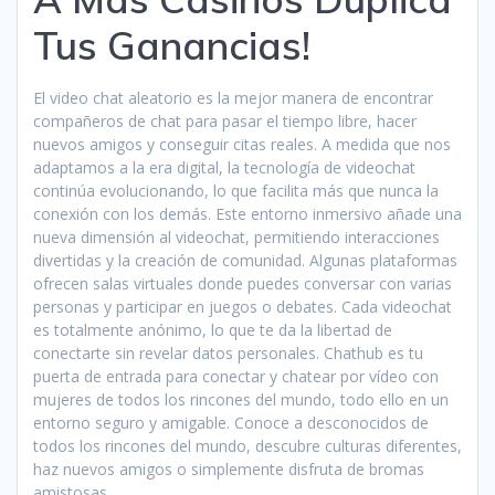
Tus Ganancias!
El video chat aleatorio es la mejor manera de encontrar
compañeros de chat para pasar el tiempo libre, hacer
nuevos amigos y conseguir citas reales. A medida que nos
adaptamos a la era digital, la tecnología de videochat
continúa evolucionando, lo que facilita más que nunca la
conexión con los demás. Este entorno inmersivo añade una
nueva dimensión al videochat, permitiendo interacciones
divertidas y la creación de comunidad. Algunas plataformas
ofrecen salas virtuales donde puedes conversar con varias
personas y participar en juegos o debates. Cada videochat
es totalmente anónimo, lo que te da la libertad de
conectarte sin revelar datos personales. Chathub es tu
puerta de entrada para conectar y chatear por vídeo con
mujeres de todos los rincones del mundo, todo ello en un
entorno seguro y amigable. Conoce a desconocidos de
todos los rincones del mundo, descubre culturas diferentes,
haz nuevos amigos o simplemente disfruta de bromas
amistosas.