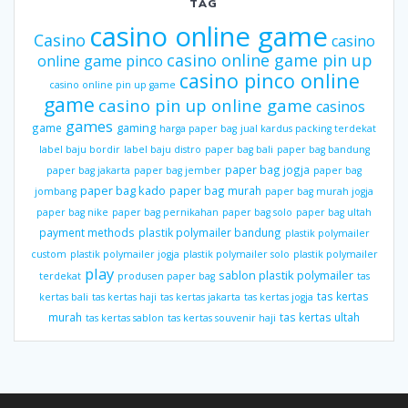
TAG
casino online game
Casino
casino
casino online game pin up
online game pinco
casino pinco online
casino online pin up game
game
casino pin up online game
casinos
games
gaming
game
harga paper bag
jual kardus packing terdekat
label baju bordir
label baju distro
paper bag bali
paper bag bandung
paper bag jogja
paper bag jakarta
paper bag jember
paper bag
paper bag kado
paper bag murah
jombang
paper bag murah jogja
paper bag nike
paper bag pernikahan
paper bag solo
paper bag ultah
payment methods
plastik polymailer bandung
plastik polymailer
custom
plastik polymailer jogja
plastik polymailer solo
plastik polymailer
play
sablon plastik polymailer
terdekat
produsen paper bag
tas
tas kertas
kertas bali
tas kertas haji
tas kertas jakarta
tas kertas jogja
murah
tas kertas ultah
tas kertas sablon
tas kertas souvenir haji