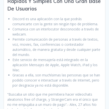
Rápidos Y Simples Con Una Gran Base
De Usuarios
Discord es una aplicación con la que podrás
comunicarte con la gente sin ningún tipo de problema.
Comunica con un interlocutor desconocido a través de
webcam.
Permite comunicación de personas a través de textos,
voz, movies, fax, conferencias o contestador
automático, de manera gratuita y desde cualquier parte
del mundo.
Este servicio de mensajería está integrado en la
aplicación Mensajes de Apple, Apple Watch, iPad y los
Mac.
Gracias a ella, son muchísimas las personas que se han
podido conocer e interactuar a través de Internet, pero
por desgracia ya no está disponible.
“Buscaba un sitio que me permitiera hacer videochats
aleatorios free of charge, y StrangerCam era el único que
no me empujaba a un muro de pago”.- Alex, 27 años No