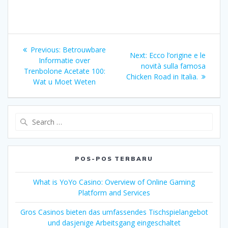
Navigasi
Previous
Previous:
Betrouwbare
Next
Next:
Ecco l’origine e le
pos
post:
Informatie over
post:
novità sulla famosa
Trenbolone Acetate 100:
Chicken Road in Italia.
Wat u Moet Weten
Search
for:
POS-POS TERBARU
What is YoYo Casino: Overview of Online Gaming
Platform and Services
Gros Casinos bieten das umfassendes Tischspielangebot
und dasjenige Arbeitsgang eingeschaltet