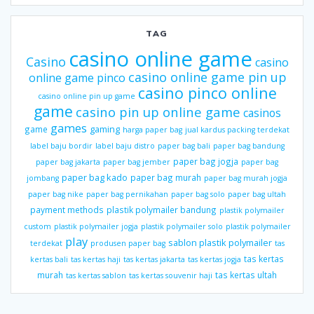
TAG
casino online game
Casino
casino
casino online game pin up
online game pinco
casino pinco online
casino online pin up game
game
casino pin up online game
casinos
games
gaming
game
harga paper bag
jual kardus packing terdekat
label baju bordir
label baju distro
paper bag bali
paper bag bandung
paper bag jogja
paper bag jakarta
paper bag jember
paper bag
paper bag kado
paper bag murah
jombang
paper bag murah jogja
paper bag nike
paper bag pernikahan
paper bag solo
paper bag ultah
payment methods
plastik polymailer bandung
plastik polymailer
custom
plastik polymailer jogja
plastik polymailer solo
plastik polymailer
play
sablon plastik polymailer
terdekat
produsen paper bag
tas
tas kertas
kertas bali
tas kertas haji
tas kertas jakarta
tas kertas jogja
murah
tas kertas ultah
tas kertas sablon
tas kertas souvenir haji