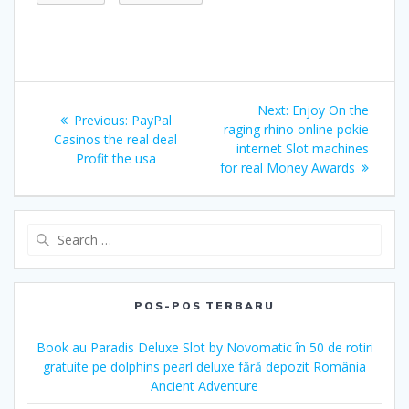
Navigasi
Next
Next:
Enjoy On the
Previous
Previous:
PayPal
pos
post:
raging rhino online pokie
post:
Casinos the real deal
internet Slot machines
Profit the usa
for real Money Awards
Search
for:
POS-POS TERBARU
Book au Paradis Deluxe Slot by Novomatic în 50 de rotiri
gratuite pe dolphins pearl deluxe fără depozit România
Ancient Adventure