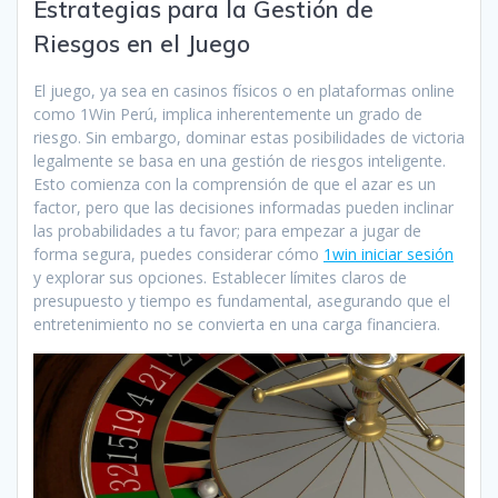
Estrategias para la Gestión de
Riesgos en el Juego
El juego, ya sea en casinos físicos o en plataformas online
como 1Win Perú, implica inherentemente un grado de
riesgo. Sin embargo, dominar estas posibilidades de victoria
legalmente se basa en una gestión de riesgos inteligente.
Esto comienza con la comprensión de que el azar es un
factor, pero que las decisiones informadas pueden inclinar
las probabilidades a tu favor; para empezar a jugar de
forma segura, puedes considerar cómo
1win iniciar sesión
y explorar sus opciones. Establecer límites claros de
presupuesto y tiempo es fundamental, asegurando que el
entretenimiento no se convierta en una carga financiera.