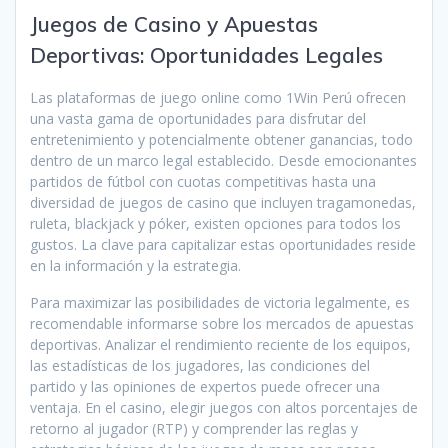
Juegos de Casino y Apuestas
Deportivas: Oportunidades Legales
Las plataformas de juego online como 1Win Perú ofrecen
una vasta gama de oportunidades para disfrutar del
entretenimiento y potencialmente obtener ganancias, todo
dentro de un marco legal establecido. Desde emocionantes
partidos de fútbol con cuotas competitivas hasta una
diversidad de juegos de casino que incluyen tragamonedas,
ruleta, blackjack y póker, existen opciones para todos los
gustos. La clave para capitalizar estas oportunidades reside
en la información y la estrategia.
Para maximizar las posibilidades de victoria legalmente, es
recomendable informarse sobre los mercados de apuestas
deportivas. Analizar el rendimiento reciente de los equipos,
las estadísticas de los jugadores, las condiciones del
partido y las opiniones de expertos puede ofrecer una
ventaja. En el casino, elegir juegos con altos porcentajes de
retorno al jugador (RTP) y comprender las reglas y