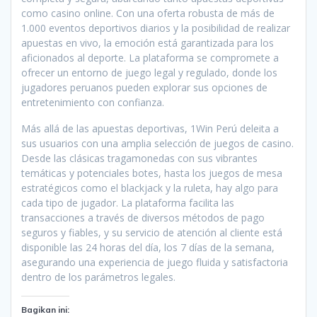
como casino online. Con una oferta robusta de más de
1.000 eventos deportivos diarios y la posibilidad de realizar
apuestas en vivo, la emoción está garantizada para los
aficionados al deporte. La plataforma se compromete a
ofrecer un entorno de juego legal y regulado, donde los
jugadores peruanos pueden explorar sus opciones de
entretenimiento con confianza.
Más allá de las apuestas deportivas, 1Win Perú deleita a
sus usuarios con una amplia selección de juegos de casino.
Desde las clásicas tragamonedas con sus vibrantes
temáticas y potenciales botes, hasta los juegos de mesa
estratégicos como el blackjack y la ruleta, hay algo para
cada tipo de jugador. La plataforma facilita las
transacciones a través de diversos métodos de pago
seguros y fiables, y su servicio de atención al cliente está
disponible las 24 horas del día, los 7 días de la semana,
asegurando una experiencia de juego fluida y satisfactoria
dentro de los parámetros legales.
Bagikan ini: