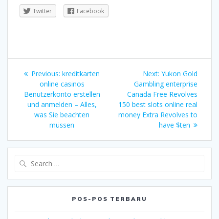
Twitter
Facebook
Navigasi
Previous
Next
Previous:
kreditkarten
Next:
Yukon Gold
pos
post:
post:
online casinos
Gambling enterprise
Benutzerkonto erstellen
Canada Free Revolves
und anmelden – Alles,
150 best slots online real
was Sie beachten
money Extra Revolves to
müssen
have $ten
Search
for:
POS-POS TERBARU