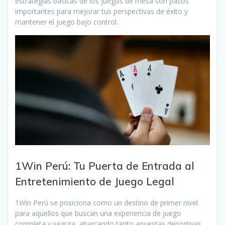
estrategias básicas de los juegos de mesa son pasos
importantes para mejorar tus perspectivas de éxito y
mantener el juego bajo control.
1Win Perú: Tu Puerta de Entrada al
Entretenimiento de Juego Legal
1Win Perú se posiciona como un destino de primer nivel
para aquellos que buscan una experiencia de juego
completa y segura, abarcando tanto apuestas deportivas