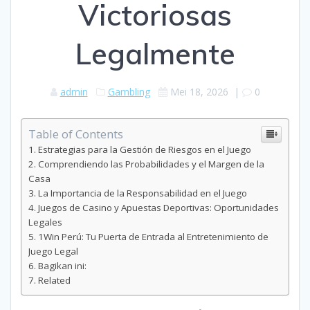
Victoriosas
Legalmente
admin
Gambling
Mei 18, 2026
|
0
Table of Contents
Estrategias para la Gestión de Riesgos en el Juego
Comprendiendo las Probabilidades y el Margen de la
Casa
La Importancia de la Responsabilidad en el Juego
Juegos de Casino y Apuestas Deportivas: Oportunidades
Legales
1Win Perú: Tu Puerta de Entrada al Entretenimiento de
Juego Legal
Bagikan ini:
Related