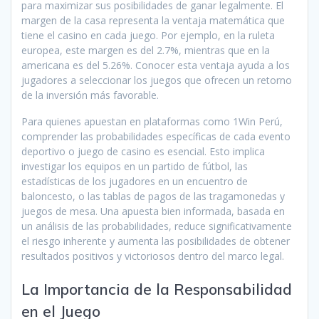
para maximizar sus posibilidades de ganar legalmente. El
margen de la casa representa la ventaja matemática que
tiene el casino en cada juego. Por ejemplo, en la ruleta
europea, este margen es del 2.7%, mientras que en la
americana es del 5.26%. Conocer esta ventaja ayuda a los
jugadores a seleccionar los juegos que ofrecen un retorno
de la inversión más favorable.
Para quienes apuestan en plataformas como 1Win Perú,
comprender las probabilidades específicas de cada evento
deportivo o juego de casino es esencial. Esto implica
investigar los equipos en un partido de fútbol, las
estadísticas de los jugadores en un encuentro de
baloncesto, o las tablas de pagos de las tragamonedas y
juegos de mesa. Una apuesta bien informada, basada en
un análisis de las probabilidades, reduce significativamente
el riesgo inherente y aumenta las posibilidades de obtener
resultados positivos y victoriosos dentro del marco legal.
La Importancia de la Responsabilidad
en el Juego