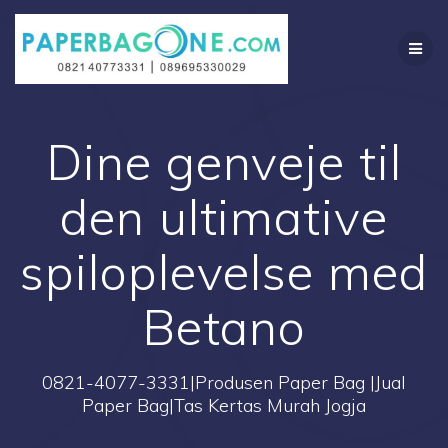
Skip
to
content
Dine genveje til
den ultimative
spiloplevelse med
Betano
0821-4077-3331|Produsen Paper Bag |Jual
Paper Bag|Tas Kertas Murah Jogja