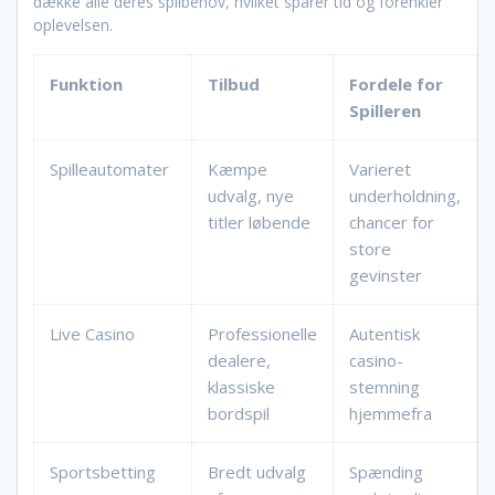
dække alle deres spilbehov, hvilket sparer tid og forenkler
oplevelsen.
Funktion
Tilbud
Fordele for
Spilleren
Spilleautomater
Kæmpe
Varieret
udvalg, nye
underholdning,
titler løbende
chancer for
store
gevinster
Live Casino
Professionelle
Autentisk
dealere,
casino-
klassiske
stemning
bordspil
hjemmefra
Sportsbetting
Bredt udvalg
Spænding