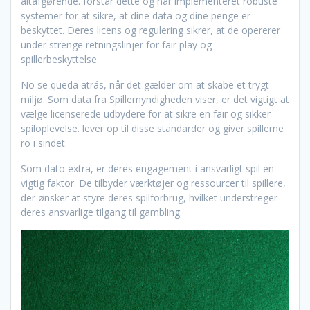
altafgørende. forstår dette og har implementeret robuste
systemer for at sikre, at dine data og dine penge er
beskyttet. Deres licens og regulering sikrer, at de opererer
under strenge retningslinjer for fair play og
spillerbeskyttelse.
No se queda atrás, når det gælder om at skabe et trygt
miljø. Som data fra Spillemyndigheden viser, er det vigtigt at
vælge licenserede udbydere for at sikre en fair og sikker
spiloplevelse. lever op til disse standarder og giver spillerne
ro i sindet.
Som dato extra, er deres engagement i ansvarligt spil en
vigtig faktor. De tilbyder værktøjer og ressourcer til spillere,
der ønsker at styre deres spilforbrug, hvilket understreger
deres ansvarlige tilgang til gambling.