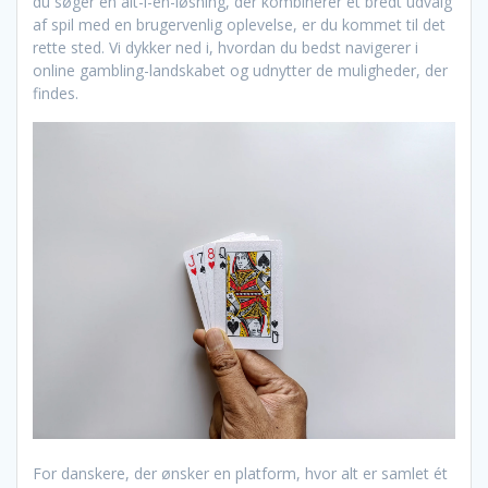
du søger en alt-i-én-løsning, der kombinerer et bredt udvalg
af spil med en brugervenlig oplevelse, er du kommet til det
rette sted. Vi dykker ned i, hvordan du bedst navigerer i
online gambling-landskabet og udnytter de muligheder, der
findes.
For danskere, der ønsker en platform, hvor alt er samlet ét