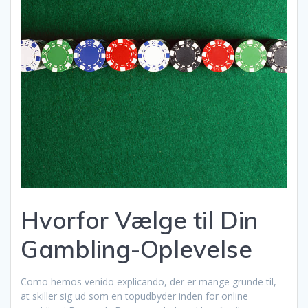
Hvorfor Vælge til Din
Gambling-Oplevelse
Como hemos venido explicando, der er mange grunde til,
at skiller sig ud som en topudbyder inden for online