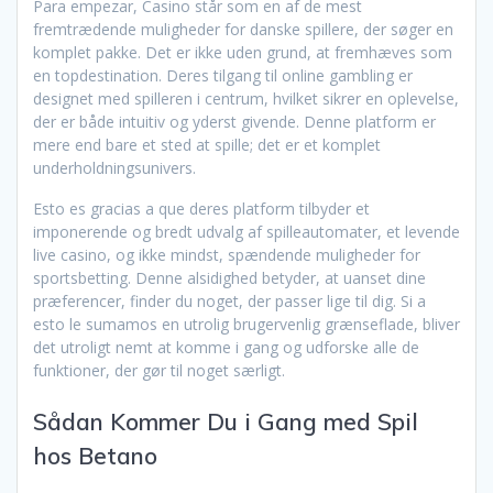
Para empezar, Casino står som en af de mest
fremtrædende muligheder for danske spillere, der søger en
komplet pakke. Det er ikke uden grund, at fremhæves som
en topdestination. Deres tilgang til online gambling er
designet med spilleren i centrum, hvilket sikrer en oplevelse,
der er både intuitiv og yderst givende. Denne platform er
mere end bare et sted at spille; det er et komplet
underholdningsunivers.
Esto es gracias a que deres platform tilbyder et
imponerende og bredt udvalg af spilleautomater, et levende
live casino, og ikke mindst, spændende muligheder for
sportsbetting. Denne alsidighed betyder, at uanset dine
præferencer, finder du noget, der passer lige til dig. Si a
esto le sumamos en utrolig brugervenlig grænseflade, bliver
det utroligt nemt at komme i gang og udforske alle de
funktioner, der gør til noget særligt.
Sådan Kommer Du i Gang med Spil
hos Betano