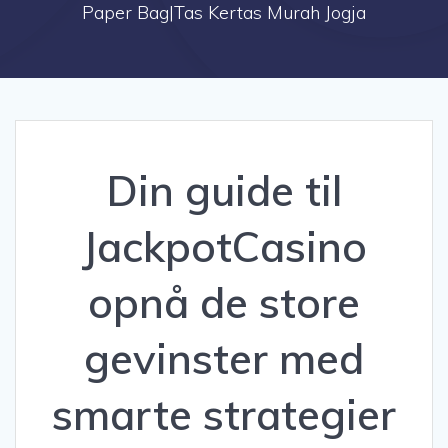
Paper Bag|Tas Kertas Murah Jogja
Din guide til
JackpotCasino
opnå de store
gevinster med
smarte strategier