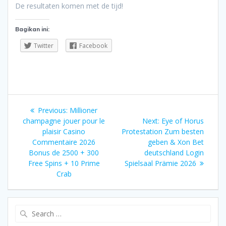
De resultaten komen met de tijd!
Bagikan ini:
Twitter
Facebook
Navigasi
Previous
Previous:
Millioner
pos
post:
Next
champagne jouer pour le
Next:
Eye of Horus
post:
plaisir Casino
Protestation Zum besten
Commentaire 2026
geben & Xon Bet
Bonus de 2500 + 300
deutschland Login
Free Spins + 10 Prime
Spielsaal Prämie 2026
Crab
Search
for: