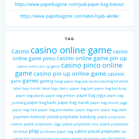
https://www paperbagone com/jual-paper-bag-bekasi/
https://www paperbagone com/label-hijab-akrilik/
TAG
casino online game
Casino
casino
casino online game pin up
online game pinco
casino pinco online
casino online pin up game
game
casino pin up online game
casinos
games
gaming
game
harga paper bag
jual kardus packing terdekat
label baju bordir
label baju distro
paper bag bali
paper bag bandung
paper bag jogja
paper bag jakarta
paper bag jember
paper bag
paper bag kado
paper bag murah
jombang
paper bag murah jogja
paper bag nike
paper bag pernikahan
paper bag solo
paper bag ultah
payment methods
plastik polymailer bandung
plastik polymailer
custom
plastik polymailer jogja
plastik polymailer solo
plastik polymailer
play
sablon plastik polymailer
terdekat
produsen paper bag
tas
tas kertas
kertas bali
tas kertas haji
tas kertas jakarta
tas kertas jogja