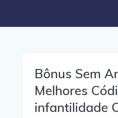
Bônus Sem A
Melhores Cód
infantilidade 