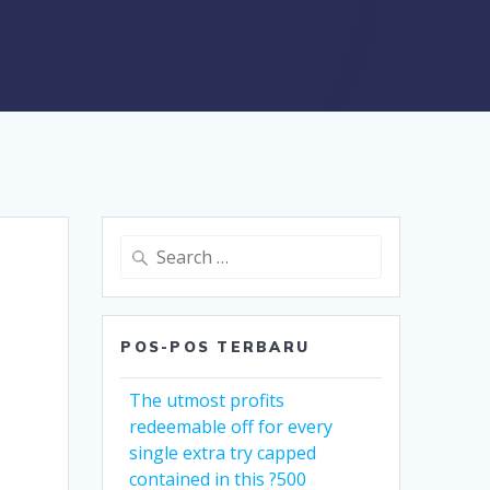
Search
for:
POS-POS TERBARU
The utmost profits
redeemable off for every
single extra try capped
contained in this ?500