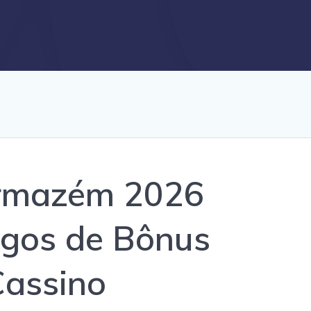
rmazém 2026
igos de Bônus
Cassino