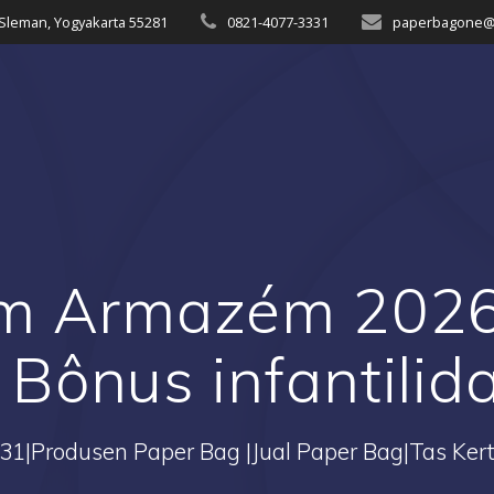
 Sleman, Yogyakarta 55281
0821-4077-3331
paperbagone@
m Armazém 2026
 Bônus infantilid
1|Produsen Paper Bag |Jual Paper Bag|Tas Kert