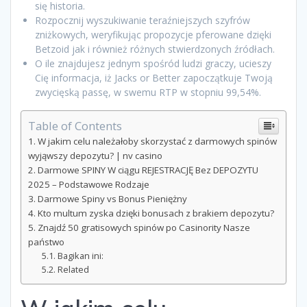
się historia.
Rozpocznij wyszukiwanie teraźniejszych szyfrów
zniżkowych, weryfikując propozycje pferowane dzięki
Betzoid jak i również różnych stwierdzonych źródłach.
O ile znajdujesz jednym spośród ludzi graczy, ucieszy
Cię informacja, iż Jacks or Better zapoczątkuje Twoją
zwycięską passę, w swemu RTP w stopniu 99,54%.
Table of Contents
W jakim celu należałoby skorzystać z darmowych spinów
wyjąwszy depozytu? | nv casino
Darmowe SPINY W ciągu REJESTRACJĘ Bez DEPOZYTU
2025 – Podstawowe Rodzaje
Darmowe Spiny vs Bonus Pieniężny
Kto multum zyska dzięki bonusach z brakiem depozytu?
Znajdź 50 gratisowych spinów po Casinority Nasze
państwo
Bagikan ini:
Related