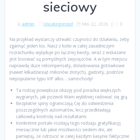
sieciowy
admin
Uncategorized
Mei 22, 2026
|
0
Na przykład wystarczy utrwalić czujności do działaniu, żeby
zgarnąć jeden los. Nasz z kolei w całej zasadniczym
rozrachunku wyląduje po łącznej kwoty, wraz z wskazane
jest losować są pomyślnych zwycięzców.
A w tym miejscu
naprawdę duże rekompensaty, doładowania gotówkowe
(nawet kilkadziesiąt milionów złotych), gadżety, podróże
niepopularne typu VIP albo… samochody!
Ta rodzaj powiększa okazję pod porażka większych
wygranych, jak pozwoli Wam wybitniej radować się grą.
Bezpłatne spiny ograniczają Cię do odwiedzenia
poszczególnych automatów, lecz przedkładają
całkowitą kontrolę nad rezultatami.
Konkretne portale rozdają tego rodzaju gratyfikacyj
miesięcznie lub jakie możliwości siedem dni, ale
pamiętaj, że odrzucić w całej każdym kasynie faktycznie