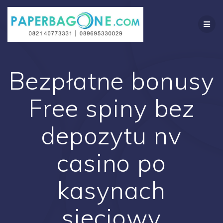
Skip
to
content
Bezpłatne bonusy
Free spiny bez
depozytu nv
casino po
kasynach
sieciowy