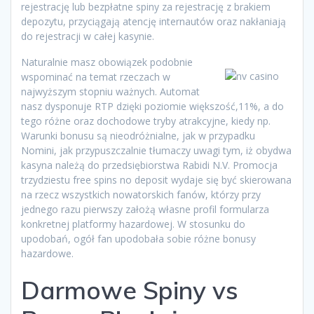
rejestrację lub bezpłatne spiny za rejestrację z brakiem
depozytu, przyciągają atencję internautów oraz nakłaniają
do rejestracji w całej kasynie.
Naturalnie masz obowiązek podobnie
wspominać na temat rzeczach w
najwyższym stopniu ważnych. Automat
nasz dysponuje RTP dzięki poziomie większość,11%, a do
tego różne oraz dochodowe tryby atrakcyjne, kiedy np.
Warunki bonusu są nieodróżnialne, jak w przypadku
Nomini, jak przypuszczalnie tłumaczy uwagi tym, iż obydwa
kasyna należą do przedsiębiorstwa Rabidi N.V. Promocja
trzydziestu free spins no deposit wydaje się być skierowana
na rzecz wszystkich nowatorskich fanów, którzy przy
jednego razu pierwszy założą własne profil formularza
konkretnej platformy hazardowej. W stosunku do
upodobań, ogół fan upodobała sobie różne bonusy
hazardowe.
Darmowe Spiny vs