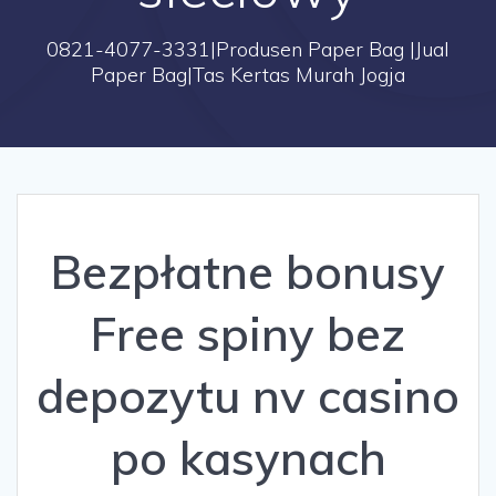
0821-4077-3331|Produsen Paper Bag |Jual
Paper Bag|Tas Kertas Murah Jogja
Bezpłatne bonusy
Free spiny bez
depozytu nv casino
po kasynach