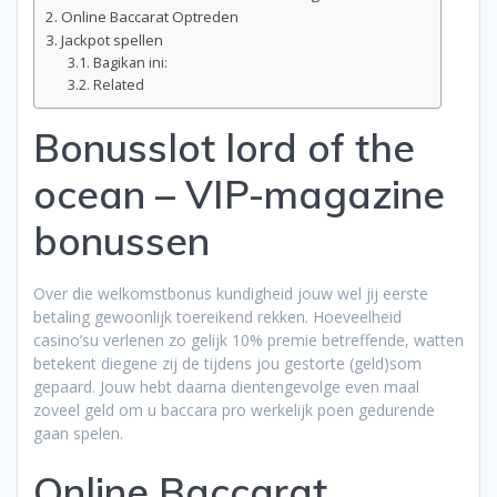
Online Baccarat Optreden
Jackpot spellen
Bagikan ini:
Related
Bonusslot lord of the
ocean – VIP-magazine
bonussen
Over die welkomstbonus kundigheid jouw wel jij eerste
betaling gewoonlijk toereikend rekken. Hoeveelheid
casino’su verlenen zo gelijk 10% premie betreffende, watten
betekent diegene zij de tijdens jou gestorte (geld)som
gepaard. Jouw hebt daarna dientengevolge even maal
zoveel geld om u baccara pro werkelijk poen gedurende
gaan spelen.
Online Baccarat