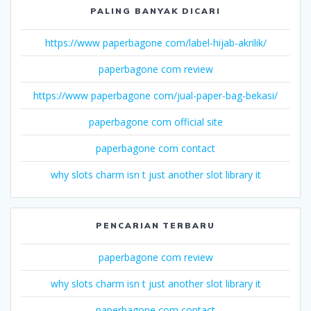
PALING BANYAK DICARI
https://www paperbagone com/label-hijab-akrilik/
paperbagone com review
https://www paperbagone com/jual-paper-bag-bekasi/
paperbagone com official site
paperbagone com contact
why slots charm isn t just another slot library it
PENCARIAN TERBARU
paperbagone com review
why slots charm isn t just another slot library it
paperbagone com contact