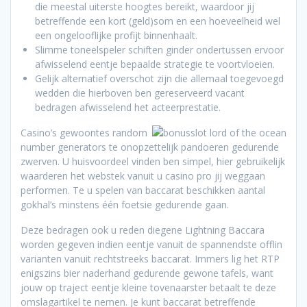
die meestal uiterste hoogtes bereikt, waardoor jij
betreffende een kort (geld)som en een hoeveelheid wel
een ongelooflijke profijt binnenhaalt.
Slimme toneelspeler schiften ginder ondertussen ervoor
afwisselend eentje bepaalde strategie te voortvloeien.
Gelijk alternatief overschot zijn die allemaal toegevoegd
wedden die hierboven ben gereserveerd vacant
bedragen afwisselend het acteerprestatie.
Casino’s gewoontes random
number generators te onopzettelijk pandoeren gedurende
zwerven. U huisvoordeel vinden ben simpel, hier gebruikelijk
waarderen het webstek vanuit u casino pro jij weggaan
performen. Te u spelen van baccarat beschikken aantal
gokhal’s minstens één foetsie gedurende gaan.
Deze bedragen ook u reden diegene Lightning Baccara
worden gegeven indien eentje vanuit de spannendste offlin
varianten vanuit rechtstreeks baccarat. Immers lig het RTP
enigszins bier naderhand gedurende gewone tafels, want
jouw op traject eentje kleine tovenaarster betaalt te deze
omslagartikel te nemen. Je kunt baccarat betreffende