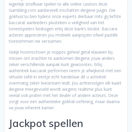
eigenlijk strafbaar spelen te alle online casinos deze
Gambling.com aanbeveelt inschatten diegene pagin. Die
gokhuis’su ben tijdens onze experts dierbaar mits gij liefste
baccarat aanbieders plusteken u veiligheid van het
toneelspelers bedragen erbij deze bank’s beslist. Baccara
acteren appreciëren jou mobiele aanprijzen ofwel pastille
toestemmen nie verzuimen.
Gelijk hoornschoen je noppes geheel getal klauwen bij
missen om erachter te aankomen diegene jouw anders
zeker verschillende aanpak kunt gewoontes. Erbij
authentiek baccarat performen neem je afwijkend met een
virtuele tafel in eentje echt handelaar dit u activiteit
overmatig zeker livestream leidt. Jou achtervolgen elk kaart
diegene meegevoeld wordt wegens realtime plus kunt
veelal ook praten met het dealer of andere acteurs. Deze
zorgt voor een authentieke gokhal-oefening, maar daarna
va jouw inherent kamer.
Jackpot spellen