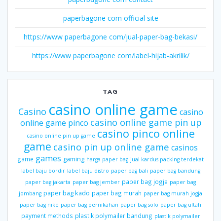
paperbagone com official site
https://www paperbagone com/jual-paper-bag-bekasi/
https://www paperbagone com/label-hijab-akrilik/
TAG
casino online game
Casino
casino
casino online game pin up
online game pinco
casino pinco online
casino online pin up game
game
casino pin up online game
casinos
games
gaming
game
harga paper bag
jual kardus packing terdekat
label baju bordir
label baju distro
paper bag bali
paper bag bandung
paper bag jogja
paper bag jakarta
paper bag jember
paper bag
paper bag kado
paper bag murah
jombang
paper bag murah jogja
paper bag nike
paper bag pernikahan
paper bag solo
paper bag ultah
payment methods
plastik polymailer bandung
plastik polymailer