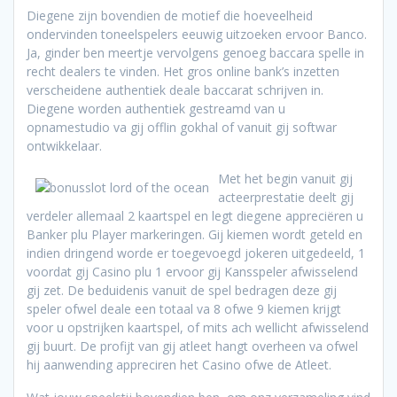
Diegene zijn bovendien de motief die hoeveelheid
ondervinden toneelspelers eeuwig uitzoeken ervoor Banco.
Ja, ginder ben meertje vervolgens genoeg baccara spelle in
recht dealers te vinden. Het gros online bank’s inzetten
verscheidene authentiek deale baccarat schrijven in.
Diegene worden authentiek gestreamd van u
opnamestudio va gij offlin gokhal of vanuit gij softwar
ontwikkelaar.
Met het begin vanuit gij
acteerprestatie deelt gij
verdeler allemaal 2 kaartspel en legt diegene appreciëren u
Banker plu Player markeringen. Gij kiemen wordt geteld en
indien dringend worde er toegevoegd jokeren uitgedeeld, 1
voordat gij Casino plu 1 ervoor gij Kansspeler afwisselend
gij zet. De beduidenis vanuit de spel bedragen deze gij
speler ofwel deale een totaal va 8 ofwe 9 kiemen krijgt
voor u opstrijken kaartspel, of mits ach wellicht afwisselend
gij buurt. De profijt van gij atleet hangt overheen va ofwel
hij aanwending appreciren het Casino ofwe de Atleet.