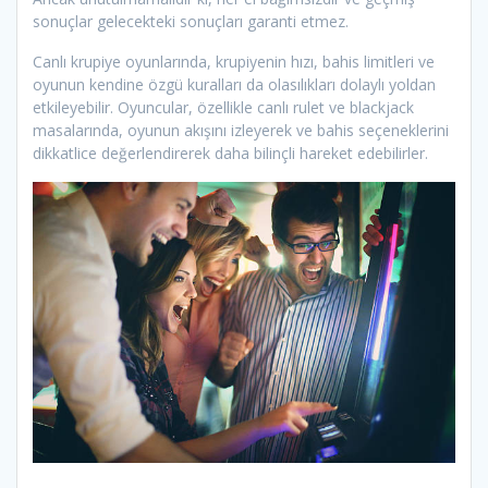
sonuçlar gelecekteki sonuçları garanti etmez.
Canlı krupiye oyunlarında, krupiyenin hızı, bahis limitleri ve
oyunun kendine özgü kuralları da olasılıkları dolaylı yoldan
etkileyebilir. Oyuncular, özellikle canlı rulet ve blackjack
masalarında, oyunun akışını izleyerek ve bahis seçeneklerini
dikkatlice değerlendirerek daha bilinçli hareket edebilirler.