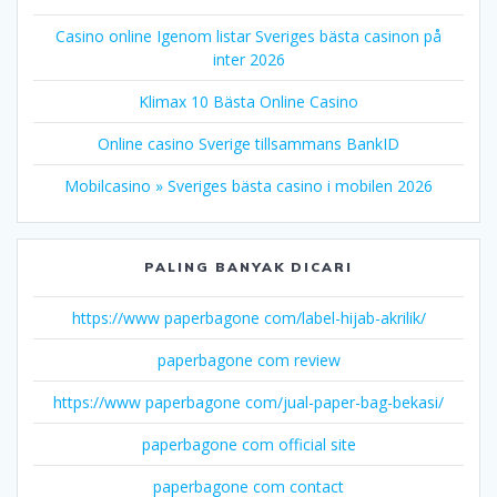
Casino online Igenom listar Sveriges bästa casinon på
inter 2026
Klimax 10 Bästa Online Casino
Online casino Sverige tillsammans BankID
Mobilcasino » Sveriges bästa casino i mobilen 2026
PALING BANYAK DICARI
https://www paperbagone com/label-hijab-akrilik/
paperbagone com review
https://www paperbagone com/jual-paper-bag-bekasi/
paperbagone com official site
paperbagone com contact