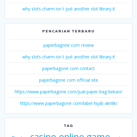
why slots charm isn t just another slot library it
PENCARIAN TERBARU
paperbagone com review
why slots charm isn t just another slot library it
paperbagone com contact
paperbagone com official site
https://www paperbagone com/jual-paper-bag-bekasi/
https://www paperbagone com/label-hijab-akrilik/
TAG
casino online game