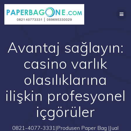
Skip
to
content
Avantaj sağlayın:
casino varlık
olasılıklarına
ilişkin profesyonel
içgörüler
0821-4077-3331|Produsen Paper Bag |Jual