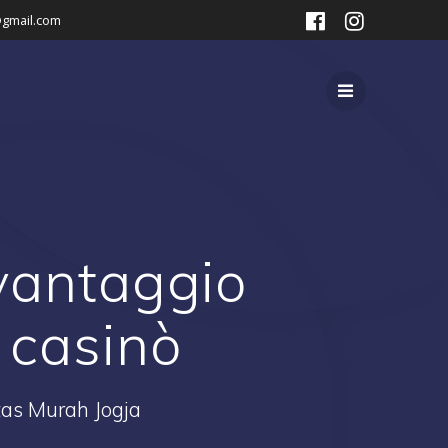
gmail.com
vantaggio
a casinò
as Murah Jogja