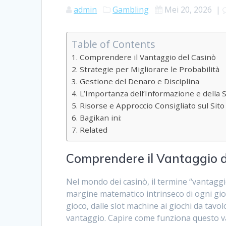
admin
Gambling
Mei 20, 2026
|
Table of Contents
Comprendere il Vantaggio del Casinò
Strategie per Migliorare le Probabilità
Gestione del Denaro e Disciplina
L’Importanza dell’Informazione e della S
Risorse e Approccio Consigliato sul Sito
Bagikan ini:
Related
Comprendere il Vantaggio d
Nel mondo dei casinò, il termine “vantaggi
margine matematico intrinseco di ogni gioc
gioco, dalle slot machine ai giochi da tavo
vantaggio. Capire come funziona questo va