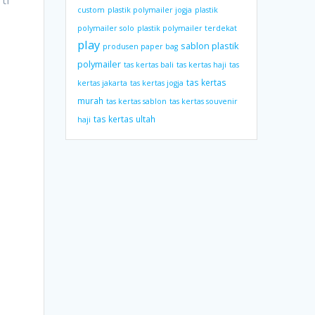
ti
custom
plastik polymailer jogja
plastik
polymailer solo
plastik polymailer terdekat
play
sablon plastik
produsen paper bag
polymailer
tas kertas bali
tas kertas haji
tas
tas kertas
kertas jakarta
tas kertas jogja
murah
tas kertas sablon
tas kertas souvenir
tas kertas ultah
haji