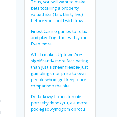
Thus, you will want to make
bets totalling a property
value $525 (15 x thirty five)
before you could withdraw
Finest Casino games to relax
and play Together with your
Even more
Which makes Uptown Aces
significantly more fascinating
than just a sheer freebie-just
gambling enterprise to own
people whom get keep once
comparison the site
Dodatkowy bonus ten nie
i
potrzeby depozytu, ale moze
podlegac wymogom obrotu
l