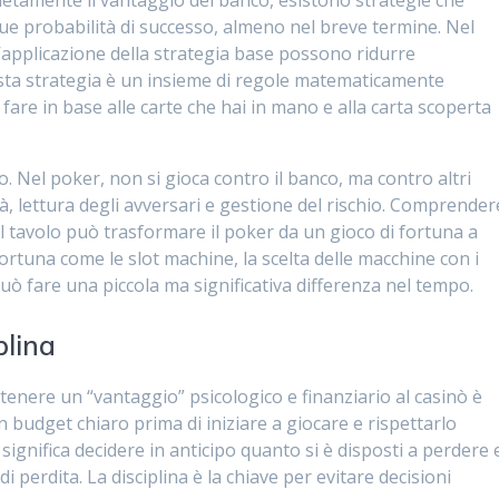
etamente il vantaggio del banco, esistono strategie che
ue probabilità di successo, almeno nel breve termine. Nel
’applicazione della strategia base possono ridurre
sta strategia è un insieme di regole matematicamente
fare in base alle carte che hai in mano e alla carta scoperta
o. Nel poker, non si gioca contro il banco, ma contro altri
ità, lettura degli avversari e gestione del rischio. Comprender
el tavolo può trasformare il poker da un gioco di fortuna a
fortuna come le slot machine, la scelta delle macchine con i
 può fare una piccola ma significativa differenza nel tempo.
plina
enere un “vantaggio” psicologico e finanziario al casinò è
n budget chiaro prima di iniziare a giocare e rispettarlo
nifica decidere in anticipo quanto si è disposti a perdere 
i perdita. La disciplina è la chiave per evitare decisioni