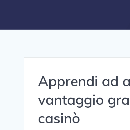
Apprendi ad a
vantaggio grat
casinò