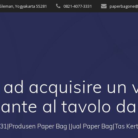
 Sleman, Yogyakarta 55281
0821-4077-3331
paperbagone@
 ad acquisire un 
cante al tavolo d
1|Produsen Paper Bag |Jual Paper Bag|Tas Kert