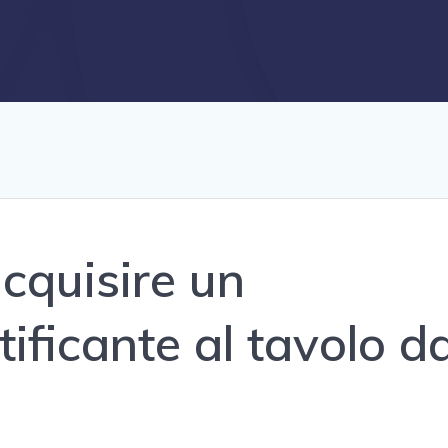
cquisire un
ificante al tavolo d