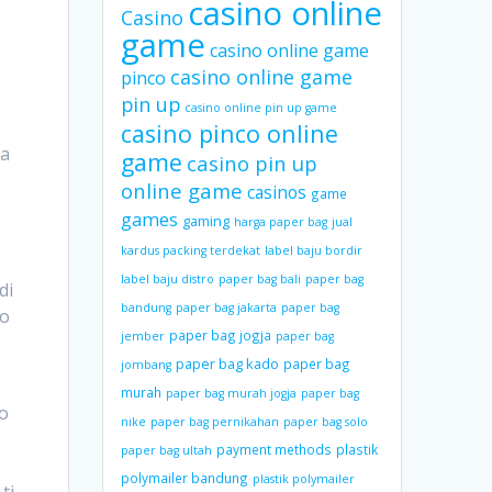
casino online
Casino
game
casino online game
casino online game
pinco
pin up
casino online pin up game
casino pinco online
za
game
casino pin up
online game
casinos
game
games
gaming
harga paper bag
jual
kardus packing terdekat
label baju bordir
label baju distro
paper bag bali
paper bag
di
bandung
paper bag jakarta
paper bag
io
paper bag jogja
jember
paper bag
paper bag kado
paper bag
jombang
murah
paper bag murah jogja
paper bag
 o
nike
paper bag pernikahan
paper bag solo
payment methods
plastik
paper bag ultah
polymailer bandung
plastik polymailer