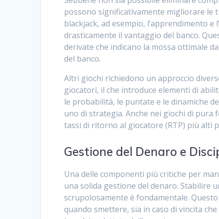
Sebbene non sia possibile eliminare compl
possono significativamente migliorare le t
blackjack, ad esempio, l’apprendimento e l
drasticamente il vantaggio del banco. Que
derivate che indicano la mossa ottimale da 
del banco.
Altri giochi richiedono un approccio divers
giocatori, il che introduce elementi di abil
le probabilità, le puntate e le dinamiche d
uno di strategia. Anche nei giochi di pura 
tassi di ritorno al giocatore (RTP) più alti
Gestione del Denaro e Disci
Una delle componenti più critiche per mant
una solida gestione del denaro. Stabilire u
scrupolosamente è fondamentale. Questo sig
quando smettere, sia in caso di vincita che d