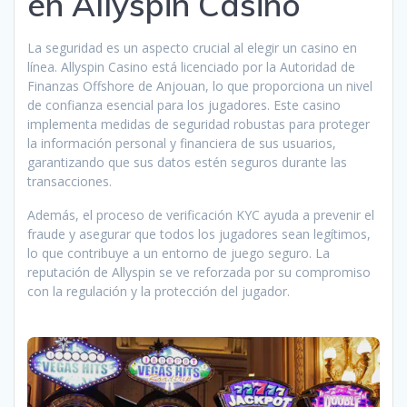
en Allyspin Casino
La seguridad es un aspecto crucial al elegir un casino en
línea. Allyspin Casino está licenciado por la Autoridad de
Finanzas Offshore de Anjouan, lo que proporciona un nivel
de confianza esencial para los jugadores. Este casino
implementa medidas de seguridad robustas para proteger
la información personal y financiera de sus usuarios,
garantizando que sus datos estén seguros durante las
transacciones.
Además, el proceso de verificación KYC ayuda a prevenir el
fraude y asegurar que todos los jugadores sean legítimos,
lo que contribuye a un entorno de juego seguro. La
reputación de Allyspin se ve reforzada por su compromiso
con la regulación y la protección del jugador.