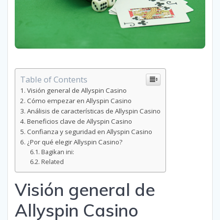
Table of Contents
Visión general de Allyspin Casino
Cómo empezar en Allyspin Casino
Análisis de características de Allyspin Casino
Beneficios clave de Allyspin Casino
Confianza y seguridad en Allyspin Casino
¿Por qué elegir Allyspin Casino?
Bagikan ini:
Related
Visión general de
Allyspin Casino