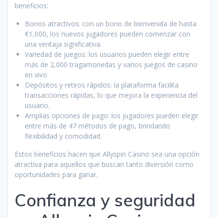
beneficios:
Bonos atractivos: con un bono de bienvenida de hasta
€1,000, los nuevos jugadores pueden comenzar con
una ventaja significativa.
Variedad de juegos: los usuarios pueden elegir entre
más de 2,000 tragamonedas y varios juegos de casino
en vivo.
Depósitos y retiros rápidos: la plataforma facilita
transacciones rápidas, lo que mejora la experiencia del
usuario.
Amplias opciones de pago: los jugadores pueden elegir
entre más de 47 métodos de pago, brindando
flexibilidad y comodidad.
Estos beneficios hacen que Allyspin Casino sea una opción
atractiva para aquellos que buscan tanto diversión como
oportunidades para ganar.
Confianza y seguridad