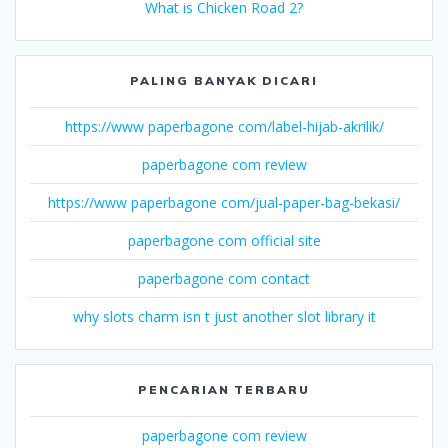
What is Chicken Road 2?
PALING BANYAK DICARI
https://www paperbagone com/label-hijab-akrilik/
paperbagone com review
https://www paperbagone com/jual-paper-bag-bekasi/
paperbagone com official site
paperbagone com contact
why slots charm isn t just another slot library it
PENCARIAN TERBARU
paperbagone com review