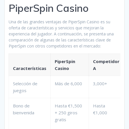
PiperSpin Casino
Una de las grandes ventajas de PiperSpin Casino es su
oferta de características y servicios que mejoran la
experiencia del jugador. A continuación, se presenta una
comparación de algunas de las características clave de
PiperSpin con otros competidores en el mercado:
PiperSpin
Competidor
Características
Casino
A
Selección de
Más de 6,000
3,000+
juegos
Bono de
Hasta €1,500
Hasta
bienvenida
+ 250 giros
€1,000
gratis