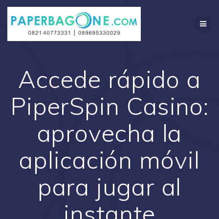
Skip
to
content
Accede rápido a
PiperSpin Casino:
aprovecha la
aplicación móvil
para jugar al
instante