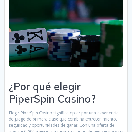
¿Por qué elegir
PiperSpin Casino?
Elegir PiperSpin Casino significa optar por una experiencia
de juego de primera clase que combina entretenimiento,
seguridad y oportunidades de ganar. Con una oferta de
más de 6,000 juegos, un generoso bono de bienvenida y un