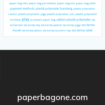
paper bag nike
paper bag pernikahan
paper bag solo
paper bag ultah
payment methods
plastik polymailer bandung
plastik polymailer
custom
plastik polymailer jogja
plastik polymailer solo
plastik polymailer
play
sablon plastik polymailer
terdekat
produsen paper bag
tas
tas kertas
kertas bali
tas kertas haji
tas kertas jakarta
tas kertas jogja
murah
tas kertas ultah
tas kertas sablon
tas kertas souvenir haji
paperbagone.com