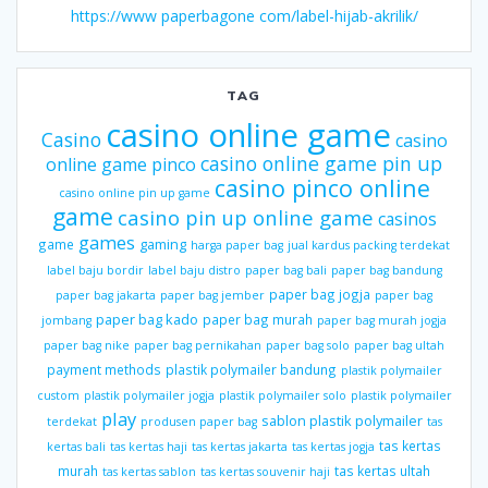
https://www paperbagone com/label-hijab-akrilik/
TAG
casino online game
Casino
casino
casino online game pin up
online game pinco
casino pinco online
casino online pin up game
game
casino pin up online game
casinos
games
gaming
game
harga paper bag
jual kardus packing terdekat
label baju bordir
label baju distro
paper bag bali
paper bag bandung
paper bag jogja
paper bag jakarta
paper bag jember
paper bag
paper bag kado
paper bag murah
jombang
paper bag murah jogja
paper bag nike
paper bag pernikahan
paper bag solo
paper bag ultah
payment methods
plastik polymailer bandung
plastik polymailer
custom
plastik polymailer jogja
plastik polymailer solo
plastik polymailer
play
sablon plastik polymailer
terdekat
produsen paper bag
tas
tas kertas
kertas bali
tas kertas haji
tas kertas jakarta
tas kertas jogja
murah
tas kertas ultah
tas kertas sablon
tas kertas souvenir haji