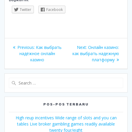
Twitter
Facebook
Navigasi
Previous
Next
Previous:
Как выбрать
Next:
Онлайн казино:
pos
post:
post:
надёжное онлайн
как выбрать надежную
казино
платформу
Search
for:
POS-POS TERBARU
High reup incentives Wide range of slots and you can
tables Live broker gambling games readily available
twenty four/eight